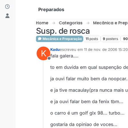
Skip to content
Preparados
Home
Categorias
Mecânica e Pre
Susp. de rosca
Mecânica e Preparação
11
posts
9
posters
90
Kadu
escreveu em
11 de nov. de 2006 15:20
K
última edição por
fala galera….
Offline
to em duvida em qual suspenção de 
ja ouvi falar muito bem da noopcar..
e ja tive macaulay(pra nunca mais us
e ja ouvi falar bem da fenix tbm...
o carro é um golf glx 98... turbo...
gostaria da opiniao de voces...