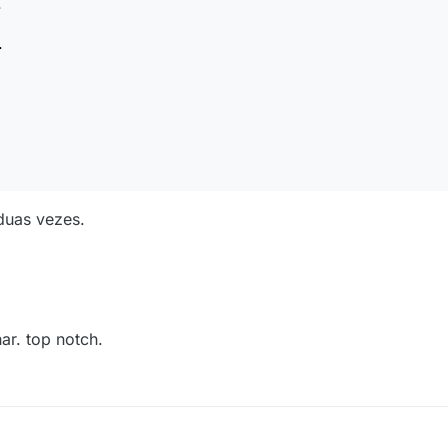
.
.
duas vezes.
ar. top notch.