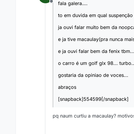
fala galera….
Offline
to em duvida em qual suspenção d
ja ouvi falar muito bem da noopca
e ja tive macaulay(pra nunca mais
e ja ouvi falar bem da fenix tbm..
o carro é um golf glx 98... turbo..
gostaria da opiniao de voces...
abraços
[snapback]554599[/snapback]
pq naum curtiu a macaulay? motivo