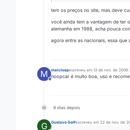
tem os preços no site, mas deve cus
você ainda tem a vantagem de ter o 
alemanha em 1988, acha pouca coisa
agora entre as nacionais, essa que 
marcioap
escreveu em
13 de nov. de 2006 
M
última edição por
noopcar é muito boa, uso e recom
Offline
9 dias depois
Gustavo Golf
escreveu em
22 de nov. de 2
G
última edição por