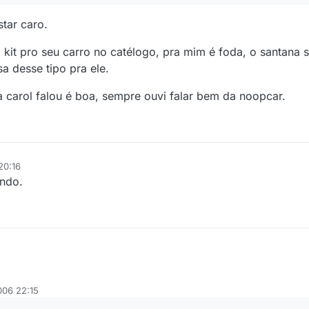
tar caro.
kit pro seu carro no catélogo, pra mim é foda, o santana s
 desse tipo pra ele.
a carol falou é boa, sempre ouvi falar bem da noopcar.
20:16
endo.
006 22:15