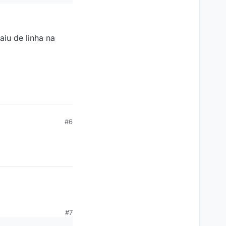
aiu de linha na
#6
#7