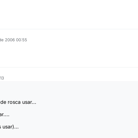
 de 2006 00:55
13
e rosca usar...
r....
 usar)...