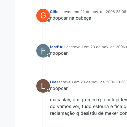
Gili
escreveu em
22 de nov. de 2006 23:06
G
última edição por
noopcar na cabeça
Offline
fastBALL
escreveu em
23 de nov. de 2006 
F
última edição por
noopcar.
Offline
Lee
escreveu em
23 de nov. de 2006 10:26
L
última edição por
noopcar.
Offline
macaulay, amigo meu q tem loja teve
do vamos ver, tudo estoura e fica q
reclamação q desistiu de mexer com