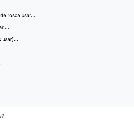
e rosca usar...
r....
 usar)...
.
.
s?