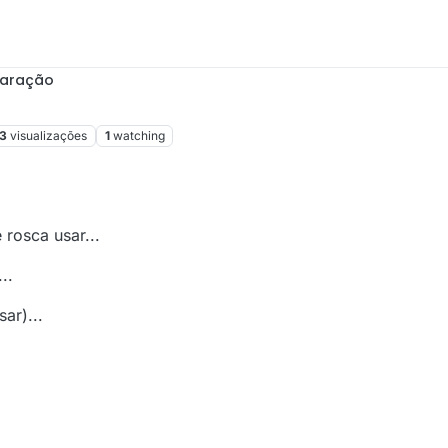
paração
3
visualizações
1
watching
rosca usar...
..
ar)...