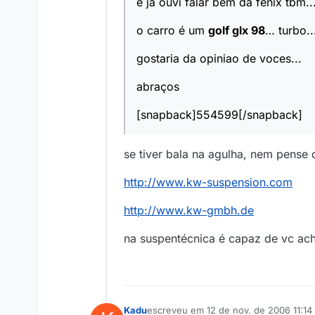
e ja ouvi falar bem da fenix tbm..
o carro é um
golf glx 98
… turbo..
gostaria da opiniao de voces...
abraços
[snapback]554599[/snapback]
se tiver bala na agulha, nem pense 
http://www.kw-suspension.com
http://www.kw-gmbh.de
na suspentécnica é capaz de vc ach
Kadu
escreveu em
12 de nov. de 2006 11:14