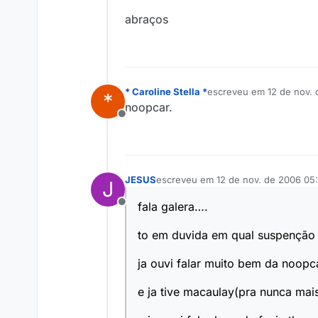
abraços
* Caroline Stella *
escreveu em
12 de nov.
*
última edição por
noopcar.
Offline
JESUS
escreveu em
12 de nov. de 2006 05:
J
última edição por
fala galera….
Offline
to em duvida em qual suspenção d
ja ouvi falar muito bem da noopca
e ja tive macaulay(pra nunca mais