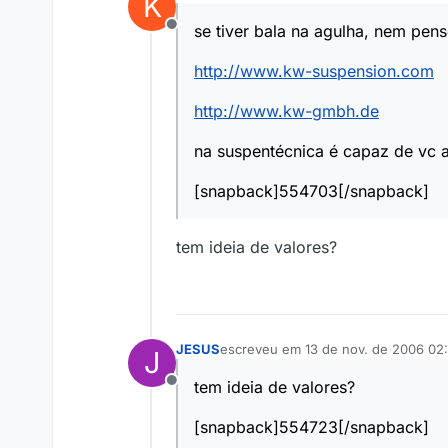
K
última edição por
se tiver bala na agulha, nem pen
Offline
http://www.kw-suspension.com
http://www.kw-gmbh.de
na suspentécnica é capaz de vc a
[snapback]554703[/snapback]
tem ideia de valores?
JESUS
escreveu em
13 de nov. de 2006 02
J
última edição por
tem ideia de valores?
Offline
[snapback]554723[/snapback]