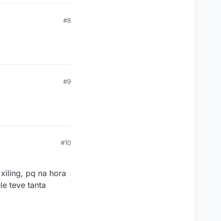
#8
#9
#10
xiling, pq na hora
le teve tanta