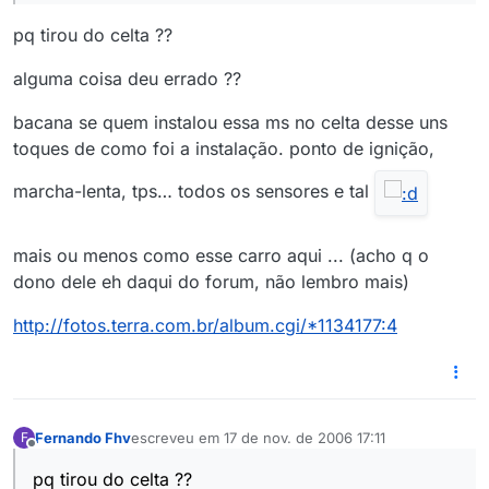
pq tirou do celta ??
alguma coisa deu errado ??
bacana se quem instalou essa ms no celta desse uns
toques de como foi a instalação. ponto de ignição,
marcha-lenta, tps… todos os sensores e tal
mais ou menos como esse carro aqui ... (acho q o
dono dele eh daqui do forum, não lembro mais)
http://fotos.terra.com.br/album.cgi/*1134177:4
Fernando Fhv
escreveu em
17 de nov. de 2006 17:11
F
última edição por
Offline
pq tirou do celta ??