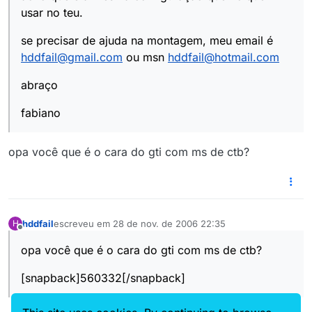
usar no teu.
se precisar de ajuda na montagem, meu email é
hddfail@gmail.com
ou msn
hddfail@hotmail.com
abraço
fabiano
opa você que é o cara do gti com ms de ctb?
hddfail
escreveu em
28 de nov. de 2006 22:35
H
última edição por
Offline
opa você que é o cara do gti com ms de ctb?
[snapback]560332[/snapback]