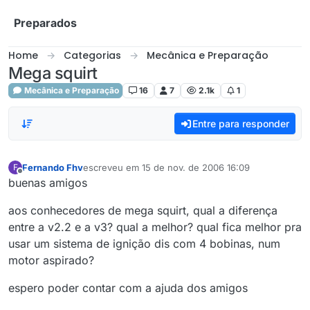
Skip to content
Preparados
Home
Categorias
Mecânica e Preparação
Mega squirt
Mecânica e Preparação
16
7
2.1k
1
Entre para responder
Fernando Fhv
escreveu em
15 de nov. de 2006 16:09
F
última edição por
Offline
buenas amigos
aos conhecedores de mega squirt, qual a diferença
entre a v2.2 e a v3? qual a melhor? qual fica melhor pra
usar um sistema de ignição dis com 4 bobinas, num
motor aspirado?
espero poder contar com a ajuda dos amigos