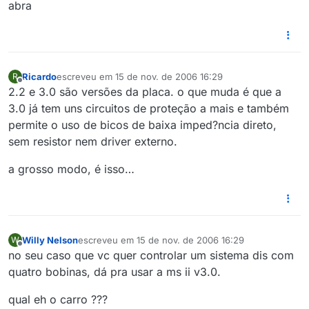
abra
Ricardo
escreveu em
15 de nov. de 2006 16:29
R
última edição por
Offline
2.2 e 3.0 são versões da placa. o que muda é que a
3.0 já tem uns circuitos de proteção a mais e também
permite o uso de bicos de baixa imped?ncia direto,
sem resistor nem driver externo.
a grosso modo, é isso…
Willy Nelson
escreveu em
15 de nov. de 2006 16:29
W
última edição por
Offline
no seu caso que vc quer controlar um sistema dis com
quatro bobinas, dá pra usar a ms ii v3.0.
qual eh o carro ???