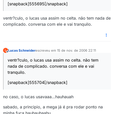
[snapback]555695[/snapback]
ventr?culo, o lucas usa assim no celta. não tem nada de
complicado. conversa com ele e vai tranquilo.
Lucas Schneider
escreveu em
15 de nov. de 2006 22:11
L
última edição por
Offline
ventr?culo, o lucas usa assim no celta. não tem
nada de complicado. conversa com ele e vai
tranquilo.
[snapback]555704[/snapback]
no caso, o lucas usavaaa…hauhauah
sabado, a principio, a mega já é pra rodar ponto na
minha fuca hauhauhaahu