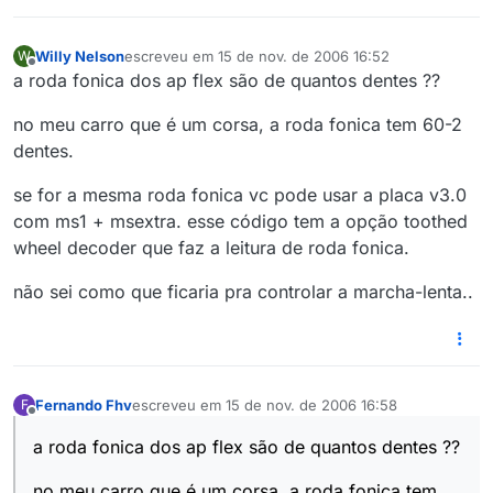
Willy Nelson
escreveu em
15 de nov. de 2006 16:52
W
última edição por
Offline
a roda fonica dos ap flex são de quantos dentes ??
no meu carro que é um corsa, a roda fonica tem 60-2
dentes.
se for a mesma roda fonica vc pode usar a placa v3.0
com ms1 + msextra. esse código tem a opção toothed
wheel decoder que faz a leitura de roda fonica.
não sei como que ficaria pra controlar a marcha-lenta..
Fernando Fhv
escreveu em
15 de nov. de 2006 16:58
F
última edição por
Offline
a roda fonica dos ap flex são de quantos dentes ??
no meu carro que é um corsa, a roda fonica tem