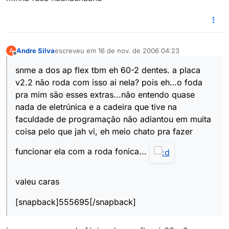
Andre Silva
escreveu em
16 de nov. de 2006 04:23
A
última edição por
Offline
snme a dos ap flex tbm eh 60-2 dentes. a placa
v2.2 não roda com isso ai nela? pois eh…o foda
pra mim são esses extras...não entendo quase
nada de eletrúnica e a cadeira que tive na
faculdade de programação não adiantou em muita
coisa pelo que jah vi, eh meio chato pra fazer
funcionar ela com a roda fonica...
valeu caras
[snapback]555695[/snapback]