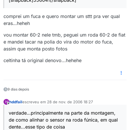
[snapback]556041[/snapback]
comprei um fuca e quero montar um sttt pra ver qual
eras…heheh
vou montar 60-2 nele tmb, peguei um roda 60-2 de fiat
e mandei tacar na polia do vira do motor do fuca,
assim que monta posto fotos
celtinha tá original denovo...hehehe
9 dias depois
hddfail
escreveu em
28 de nov. de 2006 18:27
H
última edição por
Offline
verdade…principalmente na parte da montagem,
de como alinhar o sensor na roda fúnica, em qual
dente...esse tipo de coisa