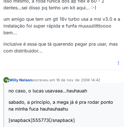
isso mesmo, a roda fúnica dos ap flex é 60 - 2
dentes…sei disso pq tenho um kit aqui... :-)
um amigo que tem um gti 16v turbo usa a msi v3.0 e a
instalação foi super rápida e funfa muuuuiiitttoooo
bem...
inclusive é essa que tá querendo pegar pra usar, mas
com distribuidor...
Willy Nelson
escreveu em
16 de nov. de 2006 14:42
W
última edição por
Offline
no caso, o lucas usavaaa…hauhauah
sabado, a principio, a mega já é pra rodar ponto
na minha fuca hauhauhaahu
[snapback]555773[/snapback]