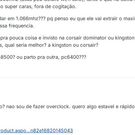
o super caras, fora de cogitação.
odar em 1.066mhz??? pq penso eu que ele vai extrair o max
sa frequencia.
 pra pouca coisa e invisto na corsair dominator ou kingsto
qual seria melhor? a kingston ou corsair?
c8500? ou parto pra outra, pc6400???
? nao sou de fazer overclock. quero algo estavel e rápido
product.aspo…n82e16820145043