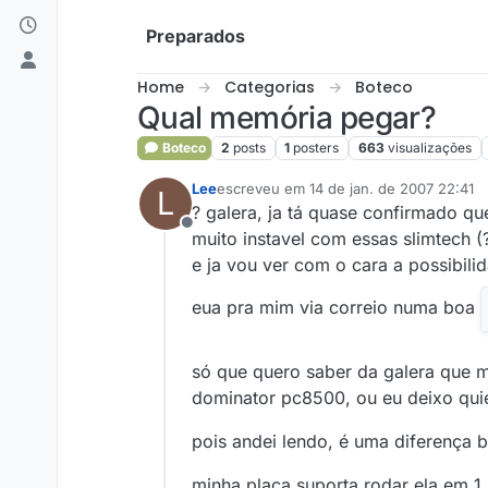
Skip to content
Preparados
Home
Categorias
Boteco
Qual memória pegar?
Boteco
2
posts
1
posters
663
visualizações
Lee
escreveu em
14 de jan. de 2007 22:41
L
última edição por
? galera, ja tá quase confirmado q
Offline
muito instavel com essas slimtech (
e ja vou ver com o cara a possibil
eua pra mim via correio numa boa
só que quero saber da galera que m
dominator pc8500, ou eu deixo qu
pois andei lendo, é uma diferença
minha placa suporta rodar ela em 1.