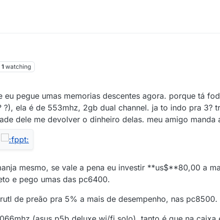
1
watching
ue eu pegue umas memorias descentes agora. porque tá fod
? ?), ela é de 553mhz, 2gb dual channel. ja to indo pra 3? 
idade dele me devolver o dinheiro delas. meu amigo manda
anja mesmo, se vale a pena eu investir **us$**80,00 a ma
ieto e pego umas das pc6400.
 brutl de preão pra 5% a mais de desempenho, nas pc8500.
066mhz (asus p5b deluxe wi/fi solo), tanto é que na caixa e