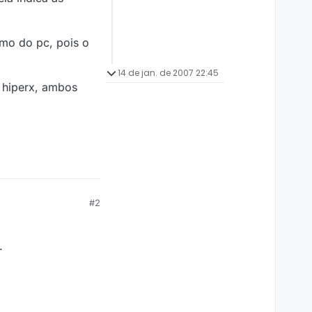
imo do pc, pois o
14 de jan. de 2007 22:45
n hiperx, ambos
#2
.