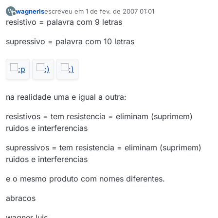
wagnerls
escreveu em
1 de fev. de 2007 01:01
W
última edição por
Offline
resistivo = palavra com 9 letras
supressivo = palavra com 10 letras
na realidade uma e igual a outra:
resistivos = tem resistencia = eliminam (suprimem)
ruidos e interferencias
supressivos = tem resistencia = eliminam (suprimem)
ruidos e interferencias
e o mesmo produto com nomes diferentes.
abracos
wagner luis