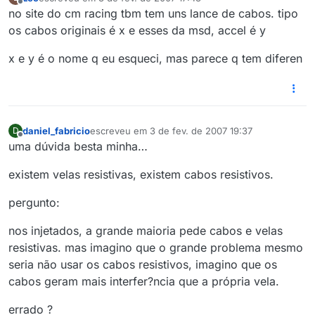
última edição por
Offline
no site do cm racing tbm tem uns lance de cabos. tipo
os cabos originais é x e esses da msd, accel é y
x e y é o nome q eu esqueci, mas parece q tem diferen
daniel_fabricio
escreveu em
3 de fev. de 2007 19:37
D
última edição por
Offline
uma dúvida besta minha…
existem velas resistivas, existem cabos resistivos.
pergunto:
nos injetados, a grande maioria pede cabos e velas
resistivas. mas imagino que o grande problema mesmo
seria não usar os cabos resistivos, imagino que os
cabos geram mais interfer?ncia que a própria vela.
errado ?