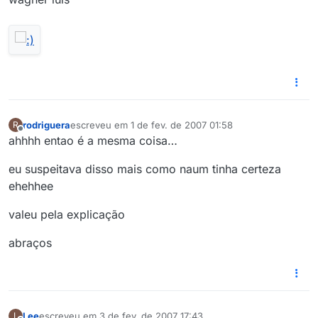
rodriguera
escreveu em
1 de fev. de 2007 01:58
R
última edição por
Offline
ahhhh entao é a mesma coisa…
eu suspeitava disso mais como naum tinha certeza
ehehhee
valeu pela explicação
abraços
Lee
escreveu em
3 de fev. de 2007 17:43
L