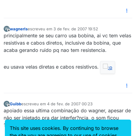
wagnerls
escreveu em
3 de fev. de 2007 19:52
W
última edição por
Offline
principalmente se seu carro usa bobina, ai vc tem velas
resistivas e cabos diretos, inclusive da bobina, que
acaba gerando ruido pq nao tem resistencia.
eu usava velas diretas e cabos resistivos.
Guibb
escreveu em
4 de fev. de 2007 00:23
G
última edição por
Offline
apoiado essa ultima combinação do wagner, apesar de
não ser injetado pra dar interfer?ncia, o som ficou
100%… nadinha de ruido..
This site uses cookies. By continuing to browse
the site you are agreeing to our use of cookies.