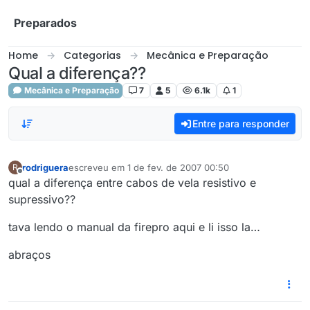
Skip to content
Preparados
Home
Categorias
Mecânica e Preparação
Qual a diferença??
Mecânica e Preparação
7
5
6.1k
1
Entre para responder
rodriguera
escreveu em
1 de fev. de 2007 00:50
R
última edição por
Offline
qual a diferença entre cabos de vela resistivo e
supressivo??
tava lendo o manual da firepro aqui e li isso la…
abraços