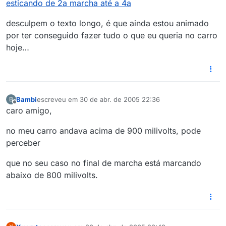
esticando de 2a marcha até a 4a
desculpem o texto longo, é que ainda estou animado
por ter conseguido fazer tudo o que eu queria no carro
hoje…
Bambi
escreveu em
30 de abr. de 2005 22:36
B
última edição por
Offline
caro amigo,
no meu carro andava acima de 900 milivolts, pode
perceber
que no seu caso no final de marcha está marcando
abaixo de 800 milivolts.