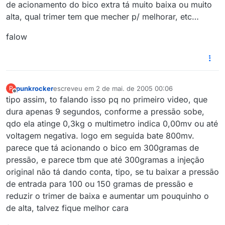
de acionamento do bico extra tá muito baixa ou muito
alta, qual trimer tem que mecher p/ melhorar, etc…
falow
punkrocker
escreveu em
2 de mai. de 2005 00:06
P
última edição por
Offline
tipo assim, to falando isso pq no primeiro video, que
dura apenas 9 segundos, conforme a pressão sobe,
qdo ela atinge 0,3kg o multimetro indica 0,00mv ou até
voltagem negativa. logo em seguida bate 800mv.
parece que tá acionando o bico em 300gramas de
pressão, e parece tbm que até 300gramas a injeção
original não tá dando conta, tipo, se tu baixar a pressão
de entrada para 100 ou 150 gramas de pressão e
reduzir o trimer de baixa e aumentar um pouquinho o
de alta, talvez fique melhor cara