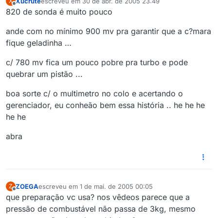
Xucrute
escreveu em
30 de abr. de 2005 23:49
X
última edição por
Offline
820 de sonda é muito pouco
ande com no mínimo 900 mv pra garantir que a c?mara
fique geladinha …
c/ 780 mv fica um pouco pobre pra turbo e pode
quebrar um pistão ...
boa sorte c/ o multimetro no colo e acertando o
gerenciador, eu conheão bem essa história .. he he he
he he
abra
ZOEGA
escreveu em
1 de mai. de 2005 00:05
Z
última edição por
Offline
que preparação vc usa? nos vêdeos parece que a
pressão de combustável não passa de 3kg, mesmo