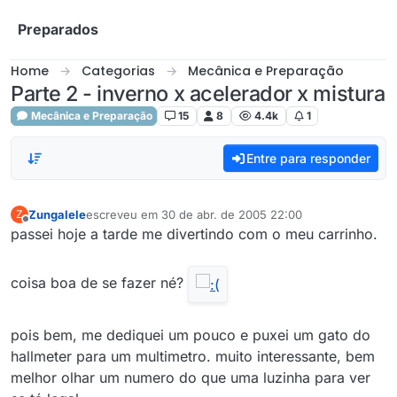
Skip to content
Preparados
Home
Categorias
Mecânica e Preparação
Parte 2 - inverno x acelerador x mistura
Mecânica e Preparação
15
8
4.4k
1
Entre para responder
Zungalele
escreveu em
30 de abr. de 2005 22:00
Z
última edição por
Offline
passei hoje a tarde me divertindo com o meu carrinho.
coisa boa de se fazer né?
pois bem, me dediquei um pouco e puxei um gato do
hallmeter para um multimetro. muito interessante, bem
melhor olhar um numero do que uma luzinha para ver