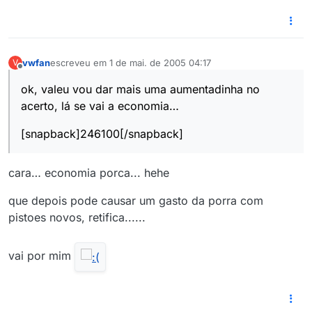
vwfan
escreveu em
1 de mai. de 2005 04:17
V
última edição por
Offline
ok, valeu vou dar mais uma aumentadinha no
acerto, lá se vai a economia…
[snapback]246100[/snapback]
cara… economia porca... hehe
que depois pode causar um gasto da porra com
pistoes novos, retifica......
vai por mim