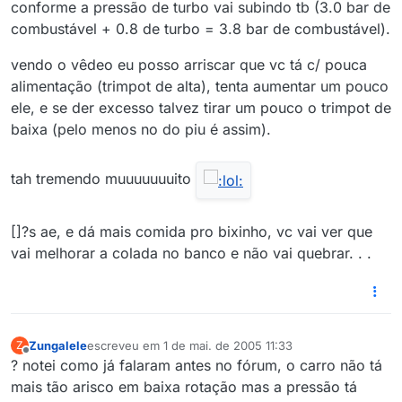
conforme a pressão de turbo vai subindo tb (3.0 bar de
combustável + 0.8 de turbo = 3.8 bar de combustável).
vendo o vêdeo eu posso arriscar que vc tá c/ pouca
alimentação (trimpot de alta), tenta aumentar um pouco
ele, e se der excesso talvez tirar um pouco o trimpot de
baixa (pelo menos no do piu é assim).
tah tremendo muuuuuuuito
[]?s ae, e dá mais comida pro bixinho, vc vai ver que
vai melhorar a colada no banco e não vai quebrar. . .
Zungalele
escreveu em
1 de mai. de 2005 11:33
Z
última edição por
Offline
? notei como já falaram antes no fórum, o carro não tá
mais tão arisco em baixa rotação mas a pressão tá