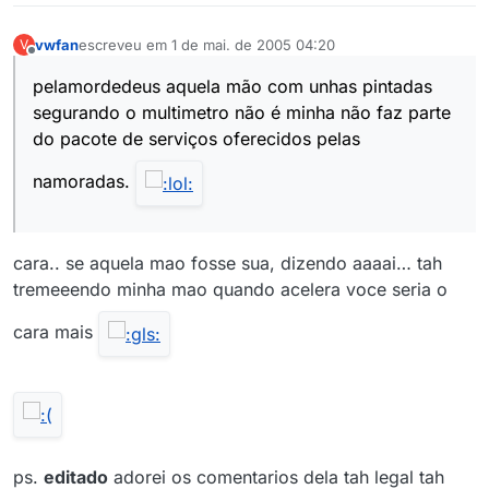
vwfan
escreveu em
1 de mai. de 2005 04:20
V
última edição por
5 de jan. de 2005 00:22
Offline
pelamordedeus aquela mão com unhas pintadas
segurando o multimetro não é minha não faz parte
do pacote de serviços oferecidos pelas
namoradas.
cara.. se aquela mao fosse sua, dizendo aaaai… tah
tremeeendo minha mao quando acelera voce seria o
cara mais
ps.
editado
adorei os comentarios dela tah legal tah