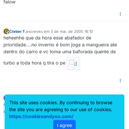
falow
Cleber T.
escreveu em
3 de mai. de 2005 16:10
C
última edição por
Offline
heheehhe que da hora esse abafador de
prioridade….no inverno é bom joga a mangueira ate
dentro do carro e vc toma uma baforada quente de
turbo a toda hora q tira o pe
DanielFabricio
escreveu em
3 de mai. de 2005 18:50
D
última edição por
This site uses cookies. By continuing to browse
Offline
dependendo da pressão que o carro anda, não é bom
the site you are agreeing to our use of cookies.
usar esse abafador não.
https://cookiesandyou.com/
I agree