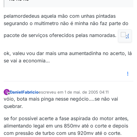
pelamordedeus aquela mão com unhas pintadas
segurando o multimetro não é minha não faz parte do
pacote de serviços oferecidos pelas namoradas.
ok, valeu vou dar mais uma aumentadinha no acerto, lá
se vai a economia…
DanielFabricio
escreveu em
1 de mai. de 2005 04:11
D
última edição por
Offline
vóio, bota mais pinga nesse negócio….se não vai
quebrar.
se for possível acerte a fase aspirada do motor antes,
alimentando legal em uns 850mv até o corte e depois
com pressão de turbo com uns 920mv até o corte.