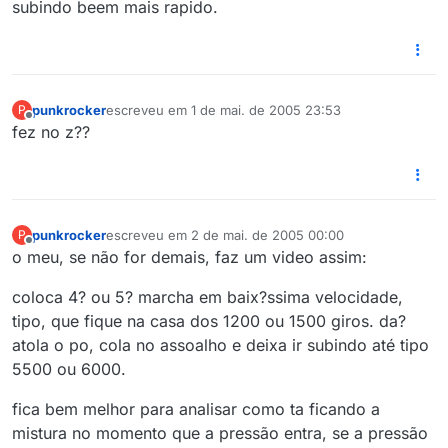
subindo beem mais rapido.
punkrocker
escreveu em
1 de mai. de 2005 23:53
P
última edição por
Offline
fez no z??
punkrocker
escreveu em
2 de mai. de 2005 00:00
P
última edição por
Offline
o meu, se não for demais, faz um video assim:
coloca 4? ou 5? marcha em baix?ssima velocidade,
tipo, que fique na casa dos 1200 ou 1500 giros. da?
atola o po, cola no assoalho e deixa ir subindo até tipo
5500 ou 6000.
fica bem melhor para analisar como ta ficando a
mistura no momento que a pressão entra, se a pressão