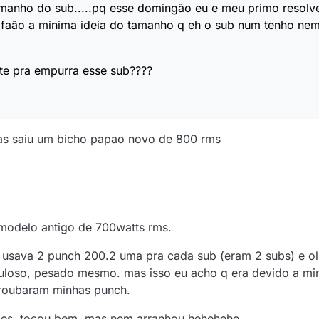
amanho do sub.....pq esse domingão eu e meu primo resol
 faão a minima ideia do tamanho q eh o sub num tenho ne
nte pra empurra esse sub????
mas saiu um bicho papao novo de 800 rms
 modelo antigo de 700watts rms.
u usava 2 punch 200.2 uma pra cada sub (eram 2 subs) e o
buloso, pesado mesmo. mas isso eu acho q era devido a mi
 roubaram minhas punch.
 eles, tocou bem, mas nem arranhou hehehehe.