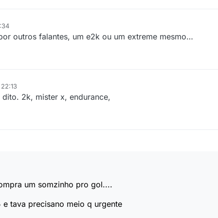
:34
a por outros falantes, um e2k ou um extreme mesmo…
 22:13
 dito. 2k, mister x, endurance,
compra um somzinho pro gol....
e tava precisano meio q urgente