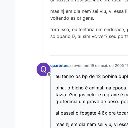
mas hj em dia nem sei viu, vi essa 
voltando as origens.
fora isso, eu tentaria um endurace, 
solobaric l7, ai sim vc ver? seu po
quarteto
escreveu em
19 de mai. de 2005 1
Q
última edição por
eu tenho os bp de 12 bobina dup
Offline
olha, o bicho é animal. na époc
fazia c?cegas nele, e o grave é
q oferecia um grave de peso. p
ai passei o fosgate 4.6x pra toc
mas hj em dia nem sei viu, vi es