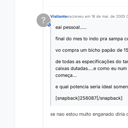
Visitante
escreveu em
18 de mai. de 2005 
?
última edição por
This user is from outside of this forum
eai pessoal…..
final do mes to indo pra sampa 
vo compra um bicho papão de 15 
de todas as especificações do t
caixas dutadas....e como eu num
começa...
e qual potencia seria ideal some
[snapback]256087[/snapback]
se nao estou muito enganado diria