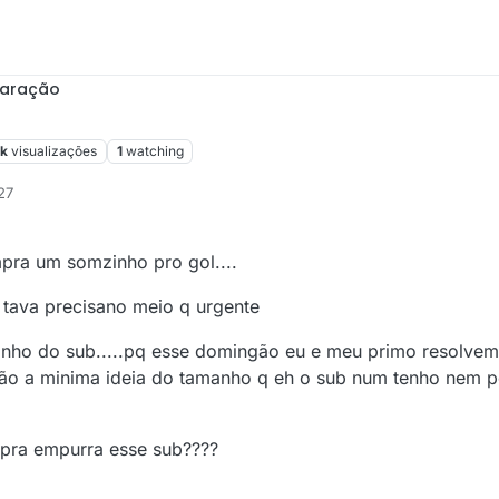
paração
4k
visualizações
1
watching
27
pra um somzinho pro gol....
tava precisano meio q urgente
anho do sub.....pq esse domingão eu e meu primo resolve
aão a minima ideia do tamanho q eh o sub num tenho nem 
e pra empurra esse sub????