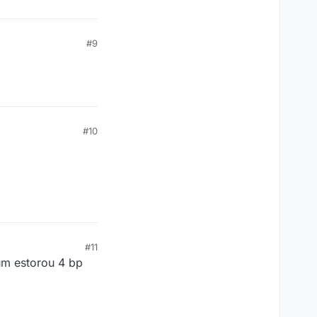
#9
#10
#11
um estorou 4 bp