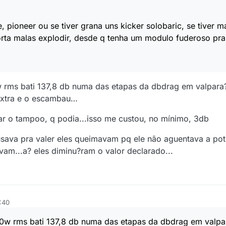
, pioneer ou se tiver grana uns kicker solobaric, se tiver m
porta malas explodir, desde q tenha um modulo fuderoso pra
rms bati 137,8 db numa das etapas da dbdrag em valpara
 extra e o escambau…
rar o tampoo, q podia...isso me custou, no mínimo, 3db
sava pra valer eles queimavam pq ele não aguentava a pot
vam...a? eles diminu?ram o valor declarado...
:40
w rms bati 137,8 db numa das etapas da dbdrag em valpa