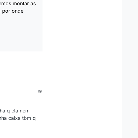
vemos montar as
m por onde
#6
lha q ela nem
nha caixa tbm q