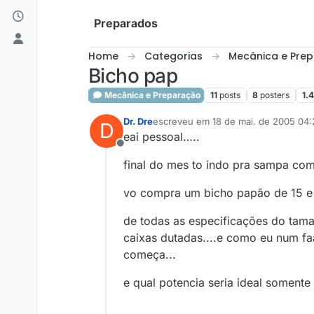
Skip to content
Preparados
Home
Categorias
Mecânica e Pre
Bicho pap
Mecânica e Preparação
11
posts
8
posters
1.
Dr. Dre
escreveu em
18 de mai. de 2005 04:
D
última edição por
eai pessoal…..
Offline
final do mes to indo pra sampa com
vo compra um bicho papão de 15 e 
de todas as especificações do tam
caixas dutadas....e como eu num f
começa...
e qual potencia seria ideal soment