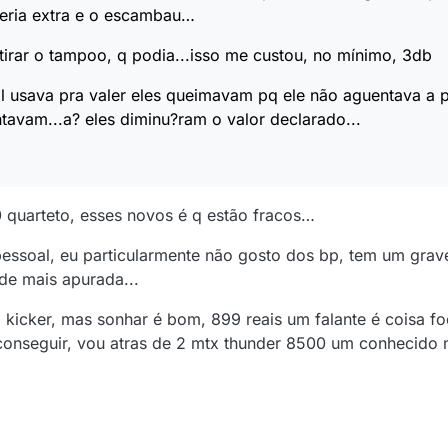
teria extra e o escambau…
 tirar o tampoo, q podia...isso me custou, no mínimo, 3db
 usava pra valer eles queimavam pq ele não aguentava a p
tavam...a? eles diminu?ram o valor declarado...
 quarteto, esses novos é q estão fracos…
essoal, eu particularmente não gosto dos bp, tem um grav
de mais apurada...
a kicker, mas sonhar é bom, 899 reais um falante é coisa 
conseguir, vou atras de 2 mtx thunder 8500 um conhecido