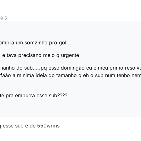
09:51
compra um somzinho pro gol....
e tava precisano meio q urgente
amanho do sub.....pq esse domingão eu e meu primo resol
 faão a minima ideia do tamanho q eh o sub num tenho ne
nte pra empurra esse sub????
 q esse sub é de 550wrms