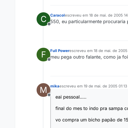
Caracol
escreveu em
18 de mai. de 2005 14
C
última edição por
550, eu particularmente procurari
Offline
Full Power
escreveu em
18 de mai. de 2005
F
última edição por
meu pega outro falante, como ja foi
Offline
mika
escreveu em
19 de mai. de 2005 01:13
M
última edição por
eai pessoal…..
Offline
final do mes to indo pra sampa 
vo compra um bicho papão de 15 