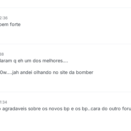
2:36
bem forte
38
alaram q eh um dos melhores….
w....jah andei olhando no site da bomber
1:34
to agradaveis sobre os novos bp e os bp..cara do outro for