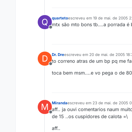
quarteto
escreveu em
19 de mai. de 2005 2
Q
última edição por
mtx são mto bons tb….a porrada é 
Offline
Dr. Dre
escreveu em
20 de mai. de 2005 18:
D
última edição por
to correno atras de um bp pq me f
Offline
toca bem msm....e vo pega o de 800
Miranda
escreveu em
23 de mai. de 2005 0
M
última edição por
aff.. ja ouvi comentarios naum mui
Offline
de 15 ..os cuspidores de calota =\
aff..