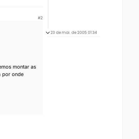
#2
23 de mai. de 2005 01:34
vemos montar as
m por onde