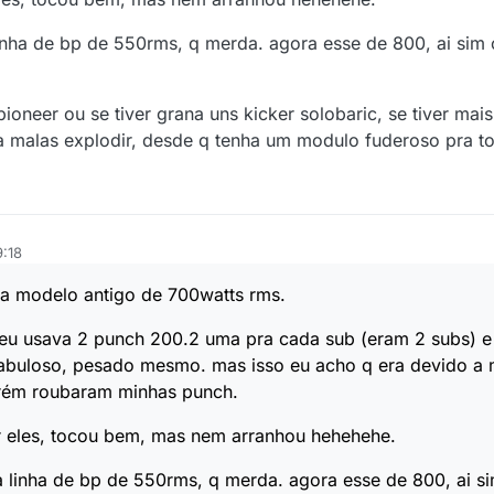
linha de bp de 550rms, q merda. agora esse de 800, ai sim 
pioneer ou se tiver grana uns kicker solobaric, se tiver mais
rta malas explodir, desde q tenha um modulo fuderoso pra to
9:18
la modelo antigo de 700watts rms.
a eu usava 2 punch 200.2 uma pra cada sub (eram 2 subs) e
 cabuloso, pesado mesmo. mas isso eu acho q era devido a 
orém roubaram minhas punch.
ar eles, tocou bem, mas nem arranhou hehehehe.
sa linha de bp de 550rms, q merda. agora esse de 800, ai s