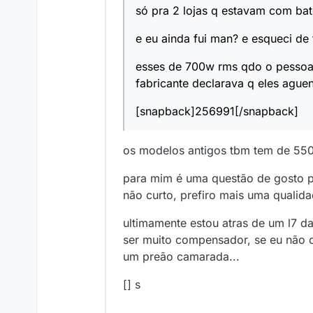
só pra 2 lojas q estavam com ba
e eu ainda fui man? e esqueci de
esses de 700w rms qdo o pessoal
fabricante declarava q eles aguen
[snapback]256991[/snapback]
os modelos antigos tbm tem de 550
para mim é uma questão de gosto p
não curto, prefiro mais uma qualida
ultimamente estou atras de um l7 d
ser muito compensador, se eu não 
um preão camarada...
[] s