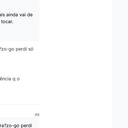
ais ainda vai de
 tocar.
?zo-go perdi só
ência q o
#8
ra?zo-go perdi