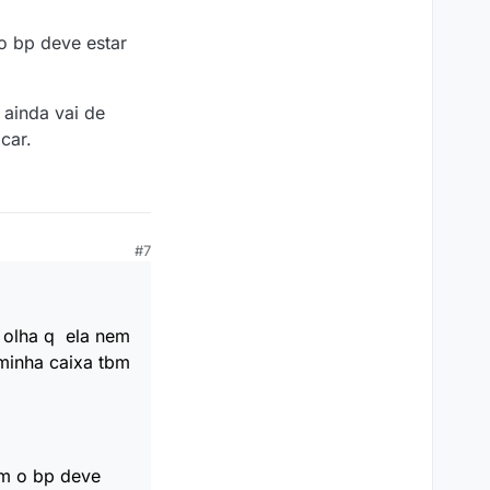
o bp deve estar
 ainda vai de
car.
#7
 olha q ela nem
minha caixa tbm
im o bp deve