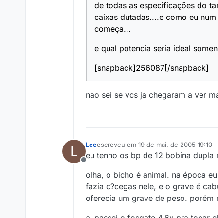
de todas as especificações do t
caixas dutadas....e como eu num
começa...
e qual potencia seria ideal some
[snapback]256087[/snapback]
nao sei se vcs ja chegaram a ver 
Lee
escreveu em
19 de mai. de 2005 19:10
L
última edição por
eu tenho os bp de 12 bobina dupla
Offline
olha, o bicho é animal. na época e
fazia c?cegas nele, e o grave é ca
oferecia um grave de peso. porém
ai passei o fosgate 4.6x pra tocar