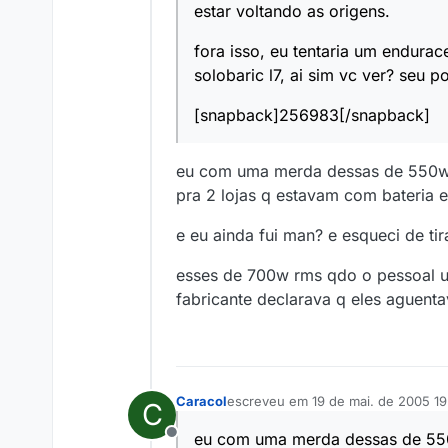
estar voltando as origens.
fora isso, eu tentaria um endurace
solobaric l7, ai sim vc ver? seu 
[snapback]256983[/snapback]
eu com uma merda dessas de 550w 
pra 2 lojas q estavam com bateria
e eu ainda fui man? e esqueci de ti
esses de 700w rms qdo o pessoal u
fabricante declarava q eles aguenta
Caracol
escreveu em
19 de mai. de 2005 19
C
última edição por
eu com uma merda dessas de 550
Offline