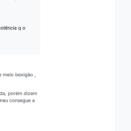
otência q o
e meio bexigão ,
foda, porém dizem
 meu consegue a