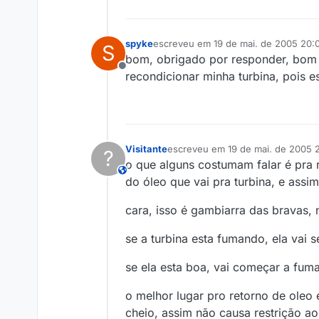
spyke
escreveu em
19 de mai. de 2005 20:
S
última edição por
bom, obrigado por responder, bom 
Offline
recondicionar minha turbina, pois e
Visitante
escreveu em
19 de mai. de 2005 
?
última edição por
o que alguns costumam falar é pra 
This user is from outside of this forum
do óleo que vai pra turbina, e assi
cara, isso é gambiarra das bravas, 
se a turbina esta fumando, ela vai s
se ela esta boa, vai começar a fuma
o melhor lugar pro retorno de oleo
cheio, assim não causa restrição ao