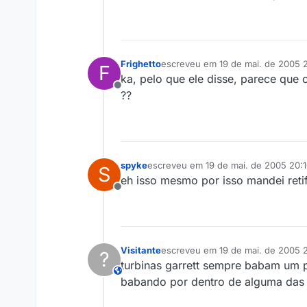
Frighetto
escreveu em
19 de mai. de 2005 
F
última edição por
ka, pelo que ele disse, parece que 
Offline
??
spyke
escreveu em
19 de mai. de 2005 20:
S
última edição por
eh isso mesmo por isso mandei retif
Offline
Visitante
escreveu em
19 de mai. de 2005 
?
última edição por
turbinas garrett sempre babam um po
This user is from outside of this forum
babando por dentro de alguma das c