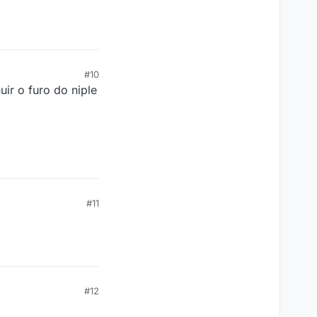
#10
ir o furo do niple
#11
#12