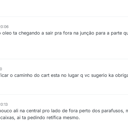
20:06
o oleo ta chegando a sair pra fora na junção para a parte q
10
icar o caminho do cart esta no lugar q vc sugerio ka obrig
20:13
uco ali na central pro lado de fora perto dos parafusos, m
aixas, ai ta pedindo retífica mesmo.