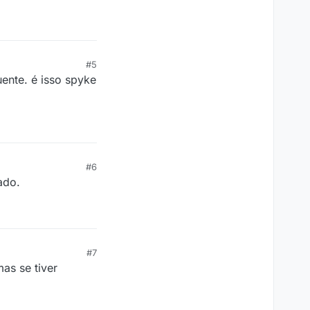
#5
uente. é isso spyke
#6
ado.
#7
as se tiver