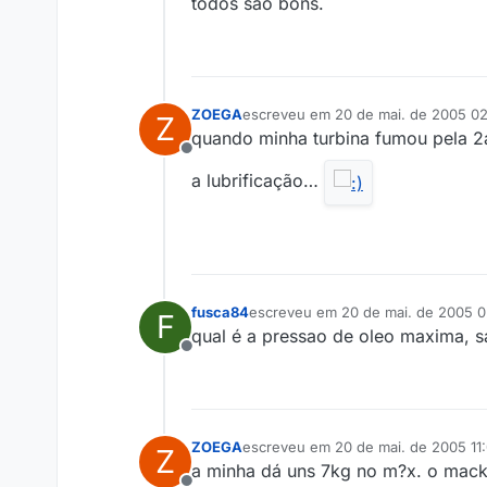
todos são bons.
ZOEGA
escreveu em
20 de mai. de 2005 02
Z
última edição por
quando minha turbina fumou pela 2a
Offline
a lubrificação…
fusca84
escreveu em
20 de mai. de 2005 
F
última edição por
qual é a pressao de oleo maxima, sa
Offline
ZOEGA
escreveu em
20 de mai. de 2005 11
Z
última edição por
a minha dá uns 7kg no m?x. o mack