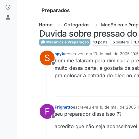
Skip to content
Preparados
Home
Categorias
Mecânica e Pre
Duvida sobre pressao do
Mecânica e Preparação
13
posts
5
posters
1.
spyke
escreveu em
19 de mai. de 2005 19:
S
última edição por
bom me falaram para diminuir a pre
Offline
muito dessa parte, e gostaria de sa
pra colocar a entrada do oleo no ca
Frighetto
escreveu em
19 de mai. de 2005 
F
última edição por
seu preparador disse isso ??
Offline
acredito que não seja aconselhavel