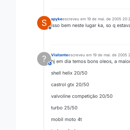
spyke
escreveu em
19 de mai. de 2005 20:
S
última edição por
isso bem neste lugar ka, so q esta
Offline
Visitante
escreveu em
19 de mai. de 2005 
?
última edição por
hj em dia temos bons oleos, a maiori
This user is from outside of this forum
shell helix 20/50
castrol gtx 20/50
valvoline competição 20/50
turbo 25/50
mobil moto 4t