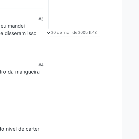
#3
 eu mandei
20 de mai. de 2005 11:43
me disseram isso
#4
ntro da mangueira
o nivel de carter