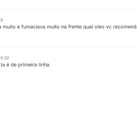
25
va muito e fumaciava muito na frente qual oleo vc recomend
20:32
a é de primeira linha.