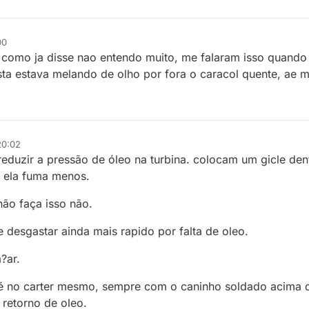
00
como ja disse nao entendo muito, me falaram isso quando
sta estava melando de olho por fora o caracol quente, ae 
20:02
reduzir a pressão de óleo na turbina. colocam um gicle de
m ela fuma menos.
não faça isso não.
e desgastar ainda mais rapido por falta de oleo.
?ar.
 é no carter mesmo, sempre com o caninho soldado acima d
 retorno de oleo.