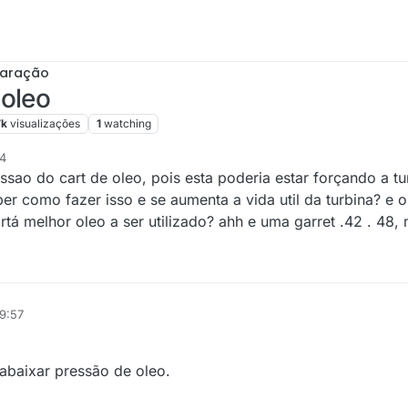
paração
 oleo
7k
visualizações
1
watching
54
ssao do cart de oleo, pois esta poderia estar forçando a t
ber como fazer isso e se aumenta a vida util da turbina? e 
rtá melhor oleo a ser utilizado? ahh e uma garret .42 . 48,
19:57
 abaixar pressão de oleo.