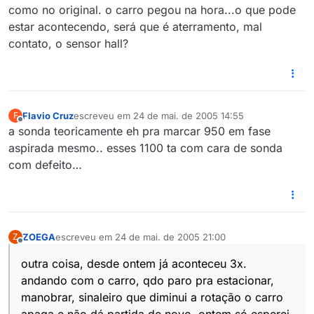
como no original. o carro pegou na hora...o que pode
estar acontecendo, será que é aterramento, mal
contato, o sensor hall?
Flavio Cruz
escreveu em
24 de mai. de 2005 14:55
F
última edição por
Offline
a sonda teoricamente eh pra marcar 950 em fase
aspirada mesmo.. esses 1100 ta com cara de sonda
com defeito…
ZOEGA
escreveu em
24 de mai. de 2005 21:00
Z
última edição por
Offline
outra coisa, desde ontem já aconteceu 3x.
andando com o carro, qdo paro pra estacionar,
manobrar, sinaleiro que diminui a rotação o carro