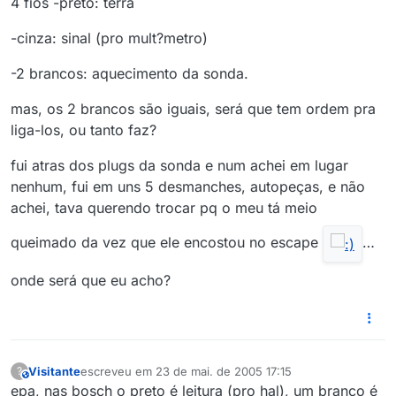
4 fios -preto: terra
-cinza: sinal (pro mult?metro)
-2 brancos: aquecimento da sonda.
mas, os 2 brancos são iguais, será que tem ordem pra
liga-los, ou tanto faz?
fui atras dos plugs da sonda e num achei em lugar
nenhum, fui em uns 5 desmanches, autopeças, e não
achei, tava querendo trocar pq o meu tá meio
queimado da vez que ele encostou no escape
…
onde será que eu acho?
Visitante
escreveu em
23 de mai. de 2005 17:15
?
This user is from outside of this forum
última edição por
epa, nas bosch o preto é leitura (pro hal), um branco é