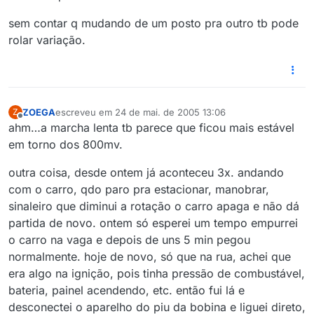
sem contar q mudando de um posto pra outro tb pode
rolar variação.
ZOEGA
escreveu em
24 de mai. de 2005 13:06
Z
última edição por
Offline
ahm…a marcha lenta tb parece que ficou mais estável
em torno dos 800mv.
outra coisa, desde ontem já aconteceu 3x. andando
com o carro, qdo paro pra estacionar, manobrar,
sinaleiro que diminui a rotação o carro apaga e não dá
partida de novo. ontem só esperei um tempo empurrei
o carro na vaga e depois de uns 5 min pegou
normalmente. hoje de novo, só que na rua, achei que
era algo na ignição, pois tinha pressão de combustável,
bateria, painel acendendo, etc. então fui lá e
desconectei o aparelho do piu da bobina e liguei direto,