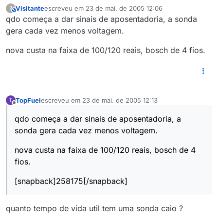
Visitante
escreveu em
23 de mai. de 2005 12:06
?
This user is from outside of this forum
última edição por
qdo começa a dar sinais de aposentadoria, a sonda
gera cada vez menos voltagem.
nova custa na faixa de 100/120 reais, bosch de 4 fios.
TopFuel
escreveu em
23 de mai. de 2005 12:13
T
última edição por
Offline
qdo começa a dar sinais de aposentadoria, a
sonda gera cada vez menos voltagem.
nova custa na faixa de 100/120 reais, bosch de 4
fios.
[snapback]258175[/snapback]
quanto tempo de vida util tem uma sonda caio ?