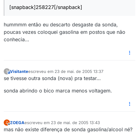
[snapback]258227[/snapback]
hummmm então eu descarto desgaste da sonda,
poucas vezes coloquei gasolina em postos que não
conhecia…
Visitante
escreveu em
23 de mai. de 2005 13:37
?
This user is from outside of this forum
última edição por
se tivesse outra sonda (nova) pra testar…
sonda abrindo o bico marca menos voltagem.
ZOEGA
escreveu em
23 de mai. de 2005 13:43
Z
última edição por
Offline
mas não existe diferença de sonda gasolina/alcool né?