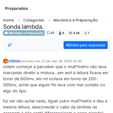
Skip to content
Preparados
Home
Categorias
Mecânica e Preparação
Sonda lambda.
Mecânica e Preparação
47
8
4.5k
1
Entre para responder
ZOEGA
escreveu em
23 de mai. de 2005 02:45
Z
última edição por
Offline
ontem começei a perceber que o mult?metro não tava
marcando direito a mistura…em wot a leitura ficava em
torno de 600mv, em ml ocilava em torno de 200-
300mv, achei que algum fio tava com mal contato ou
algo do tipo.
fui ver não achei nada, liguei outro mult?metro e deu a
mesma leitura, desconectei o cabo da lambda na