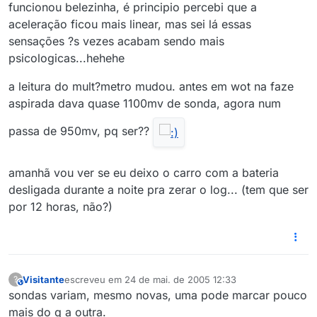
funcionou belezinha, é principio percebi que a
aceleração ficou mais linear, mas sei lá essas
sensações ?s vezes acabam sendo mais
psicologicas...hehehe
a leitura do mult?metro mudou. antes em wot na faze
aspirada dava quase 1100mv de sonda, agora num
passa de 950mv, pq ser??
amanhã vou ver se eu deixo o carro com a bateria
desligada durante a noite pra zerar o log... (tem que ser
por 12 horas, não?)
Visitante
escreveu em
24 de mai. de 2005 12:33
?
This user is from outside of this forum
última edição por
sondas variam, mesmo novas, uma pode marcar pouco
mais do q a outra.