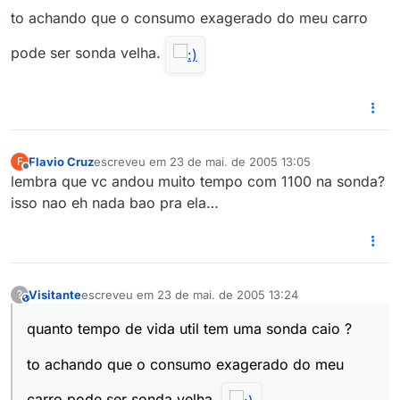
to achando que o consumo exagerado do meu carro
pode ser sonda velha.
Flavio Cruz
escreveu em
23 de mai. de 2005 13:05
F
última edição por
Offline
lembra que vc andou muito tempo com 1100 na sonda?
isso nao eh nada bao pra ela…
Visitante
escreveu em
23 de mai. de 2005 13:24
?
This user is from outside of this forum
última edição por
quanto tempo de vida util tem uma sonda caio ?
to achando que o consumo exagerado do meu
carro pode ser sonda velha.