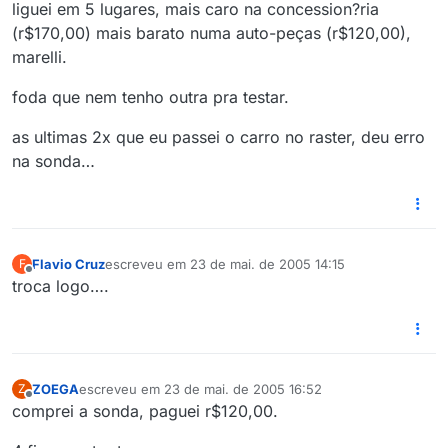
liguei em 5 lugares, mais caro na concession?ria
(r$170,00) mais barato numa auto-peças (r$120,00),
marelli.
foda que nem tenho outra pra testar.
as ultimas 2x que eu passei o carro no raster, deu erro
na sonda…
Flavio Cruz
escreveu em
23 de mai. de 2005 14:15
F
última edição por
Offline
troca logo….
ZOEGA
escreveu em
23 de mai. de 2005 16:52
Z
última edição por
Offline
comprei a sonda, paguei r$120,00.