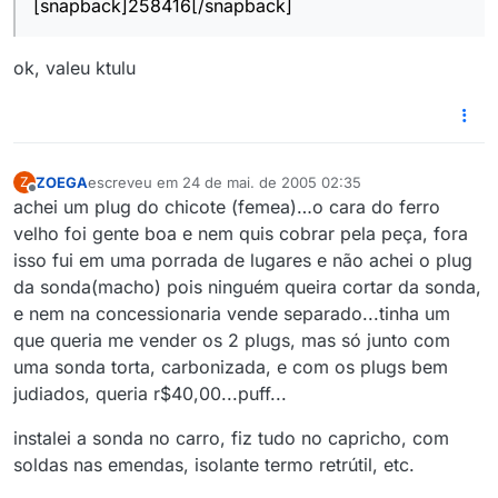
[snapback]258416[/snapback]
ok, valeu ktulu
ZOEGA
escreveu em
24 de mai. de 2005 02:35
Z
última edição por
Offline
achei um plug do chicote (femea)…o cara do ferro
velho foi gente boa e nem quis cobrar pela peça, fora
isso fui em uma porrada de lugares e não achei o plug
da sonda(macho) pois ninguém queira cortar da sonda,
e nem na concessionaria vende separado...tinha um
que queria me vender os 2 plugs, mas só junto com
uma sonda torta, carbonizada, e com os plugs bem
judiados, queria r$40,00...puff...
instalei a sonda no carro, fiz tudo no capricho, com
soldas nas emendas, isolante termo retrútil, etc.