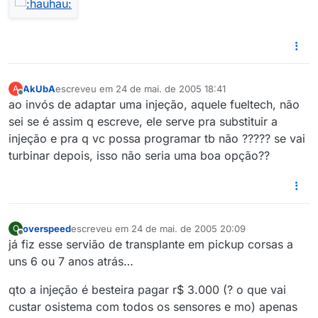
AkUbA
escreveu em
24 de mai. de 2005 18:41
A
última edição por
Offline
ao invós de adaptar uma injeção, aquele fueltech, não
sei se é assim q escreve, ele serve pra substituir a
injeção e pra q vc possa programar tb não ????? se vai
turbinar depois, isso não seria uma boa opção??
overspeed
escreveu em
24 de mai. de 2005 20:09
O
última edição por
Offline
já fiz esse servião de transplante em pickup corsas a
uns 6 ou 7 anos atrás…
qto a injeção é besteira pagar r$ 3.000 (? o que vai
custar osistema com todos os sensores e mo) apenas