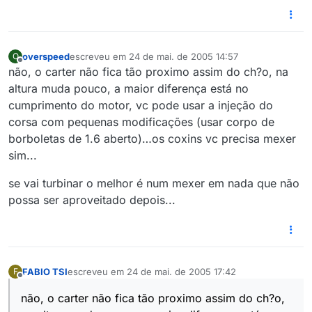
overspeed
escreveu em
24 de mai. de 2005 14:57
O
última edição por
Offline
não, o carter não fica tão proximo assim do ch?o, na
altura muda pouco, a maior diferença está no
cumprimento do motor, vc pode usar a injeção do
corsa com pequenas modificações (usar corpo de
borboletas de 1.6 aberto)…os coxins vc precisa mexer
sim...
se vai turbinar o melhor é num mexer em nada que não
possa ser aproveitado depois...
FABIO TSI
escreveu em
24 de mai. de 2005 17:42
F
última edição por
Offline
não, o carter não fica tão proximo assim do ch?o,