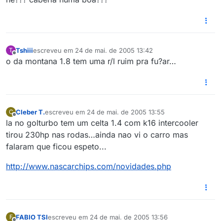
Tshiii
escreveu em
24 de mai. de 2005 13:42
T
última edição por
Offline
o da montana 1.8 tem uma r/l ruim pra fu?ar…
Cleber T.
escreveu em
24 de mai. de 2005 13:55
C
última edição por
Offline
la no golturbo tem um celta 1.4 com k16 intercooler
tirou 230hp nas rodas…ainda nao vi o carro mas
falaram que ficou espeto...
http://www.nascarchips.com/novidades.php
FABIO TSI
escreveu em
24 de mai. de 2005 13:56
F