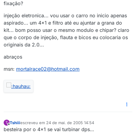
fixação?
injeção eletronica... vou usar o carro no inicio apenas
aspirado... um 4x1 e filtro até eu ajuntar a grana do
kit... bom posso usar o mesmo modulo e chipar? claro
que o corpo de injeção, flauta e bicos eu colocaria os
originais da 2.0...
abraços
msn:
mortalrace02@hotmail.com
Tshiii
escreveu em
24 de mai. de 2005 14:54
T
última edição por
Offline
besteira por o 4x1 se vai turbinar dps…