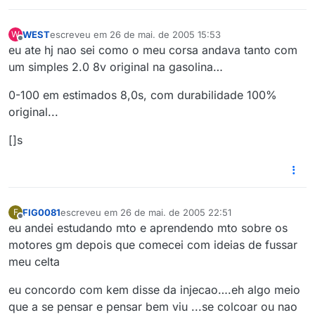
WEST
escreveu em
26 de mai. de 2005 15:53
W
última edição por
Offline
eu ate hj nao sei como o meu corsa andava tanto com
um simples 2.0 8v original na gasolina…
0-100 em estimados 8,0s, com durabilidade 100%
original...
[]s
FIG0081
escreveu em
26 de mai. de 2005 22:51
F
última edição por
Offline
eu andei estudando mto e aprendendo mto sobre os
motores gm depois que comecei com ideias de fussar
meu celta
eu concordo com kem disse da injecao….eh algo meio
que a se pensar e pensar bem viu ...se colcoar ou nao