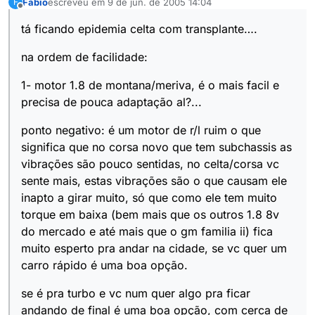
Fabio
escreveu em
9 de jun. de 2005 14:04
F
última edição por
Offline
tá ficando epidemia celta com transplante….
na ordem de facilidade:
1- motor 1.8 de montana/meriva, é o mais facil e
precisa de pouca adaptação al?...
ponto negativo: é um motor de r/l ruim o que
significa que no corsa novo que tem subchassis as
vibrações são pouco sentidas, no celta/corsa vc
sente mais, estas vibrações são o que causam ele
inapto a girar muito, só que como ele tem muito
torque em baixa (bem mais que os outros 1.8 8v
do mercado e até mais que o gm familia ii) fica
muito esperto pra andar na cidade, se vc quer um
carro rápido é uma boa opção.
se é pra turbo e vc num quer algo pra ficar
andando de final é uma boa opção, com cerca de