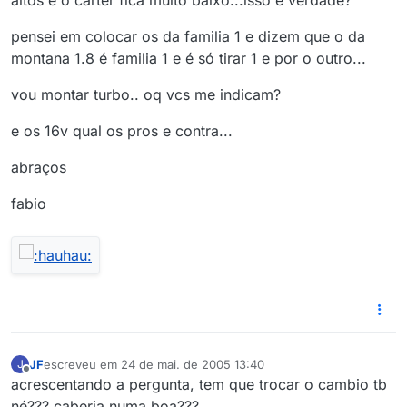
altos e o carter fica muito baixo...isso é verdade?
pensei em colocar os da familia 1 e dizem que o da
montana 1.8 é familia 1 e é só tirar 1 e por o outro...
vou montar turbo.. oq vcs me indicam?
e os 16v qual os pros e contra...
abraços
fabio
JF
escreveu em
24 de mai. de 2005 13:40
J
última edição por
Offline
acrescentando a pergunta, tem que trocar o cambio tb
né??? caberia numa boa???