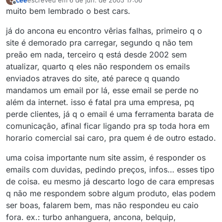
última edição por
6 de jun. de 2005 13:08
Offline
muito bem lembrado o best cars.
já do ancona eu encontro vêrias falhas, primeiro q o
site é demorado pra carregar, segundo q não tem
preão em nada, terceiro q está desde 2002 sem
atualizar, quarto q eles não respondem os emails
enviados atraves do site, até parece q quando
mandamos um email por lá, esse email se perde no
além da internet. isso é fatal pra uma empresa, pq
perde clientes, já q o email é uma ferramenta barata de
comunicação, afinal ficar ligando pra sp toda hora em
horario comercial sai caro, pra quem é de outro estado.
uma coisa importante num site assim, é responder os
emails com duvidas, pedindo preços, infos… esses tipo
de coisa. eu mesmo já descarto logo de cara empresas
q não me respondem sobre algum produto, elas podem
ser boas, falarem bem, mas não respondeu eu caio
fora. ex.: turbo anhanguera, ancona, belquip,