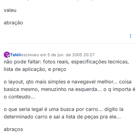
valeu
abração
Tshiii
escreveu em
5 de jun. de 2005 20:27
T
última edição por
Offline
não pode faltar: fotos reais, especificações tecnicas,
lista de aplicação, e preço
o layout, qto mais simples e navegavel melhor… coisa
basica mesmo, menuzinho na esquerda... o q importa é
o conteudo...
o que seria legal é uma busca por carro... digito la
determinado carro e sai a lista de peças pra ele...
abraços