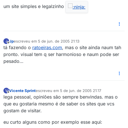
um site simples e legalzinho
Jp
escreveu em
5 de jun. de 2005 21:13
J
última edição por
Offline
tá fazendo o
ratoeiras.com
, mas o site ainda naum tah
pronto. visual tem q ser harmonioso e naum pode ser
pesado…
Vicente Sprint
escreveu em
5 de jun. de 2005 21:17
V
última edição por
Offline
lega pessoal, opiniões são sempre benvindas. mas o
que eu gostaria mesmo é de saber os sites que vcs
gostam de visitar.
eu curto alguns como por exemplo esse aqui: