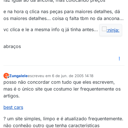
faz igual ao da ancona, mas colocando preços
e na hora q clica nas peças para maiores detalhes, dá
os maiores detalhes... coisa q falta tbm no da ancona...
vc clica e le a mesma info q já tinha antes...
abraços
Zungalele
escreveu em
6 de jun. de 2005 14:18
Z
última edição por
Offline
posso não concordar com tudo que eles escrevem,
mas é o único site que costumo ler frequentemente os
artigos.
best cars
? um site simples, limpo e é atualizado frequentemente.
não conheão outro que tenha características