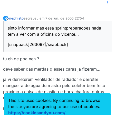
mephisto
escreveu em
7 de jun. de 2005 22:54
M
última edição por
Offline
sinto informar mas essa sprintpreparacoes nada
tem a ver com a oficina do vicente…
[snapback]263097[/snapback]
tu eh de poa neh ?
deve saber das merdas q esses caras ja fizeram…
ja vi derreterem ventilador de radiador e derreter
mangueira de agua dum astra pelo coletor bem feito
proximo a coisas de plastico e borracha fora outras
merdas
This site uses cookies. By continuing to browse
the site you are agreeing to our use of cookies.
me da pavor lembrar disso
https://cookiesandyou.com/