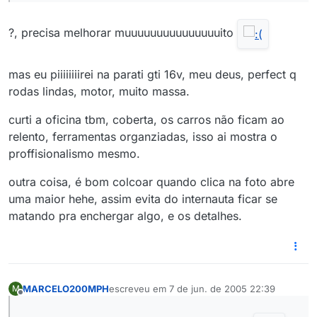
?, precisa melhorar muuuuuuuuuuuuuuuito
mas eu piiiiiiiirei na parati gti 16v, meu deus, perfect q
rodas lindas, motor, muito massa.
curti a oficina tbm, coberta, os carros não ficam ao
relento, ferramentas organziadas, isso ai mostra o
proffisionalismo mesmo.
outra coisa, é bom colcoar quando clica na foto abre
uma maior hehe, assim evita do internauta ficar se
matando pra enchergar algo, e os detalhes.
MARCELO200MPH
escreveu em
7 de jun. de 2005 22:39
M
última edição por
Offline