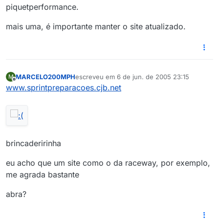
piquetperformance.
mais uma, é importante manter o site atualizado.
MARCELO200MPH
escreveu em
6 de jun. de 2005 23:15
M
última edição por
Offline
www.sprintpreparacoes.cjb.net
brincaderirinha
eu acho que um site como o da raceway, por exemplo,
me agrada bastante
abra?