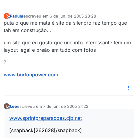
Padula
escreveu em
6 de jun. de 2005 23:28
P
última edição por
Offline
puta o que me mata é site da silenpro faz tempo que
tah em construção…
um site que eu gosto que une info interessante tem um
layout legal e preão em tudo com fotos
?
www.burtonpower.com
Lee
escreveu em
7 de jun. de 2005 21:22
L
última edição por
Offline
www.sprintpreparacoes.cjb.net
[snapback]262628[/snapback]