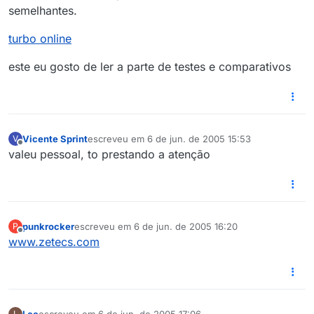
semelhantes.
turbo online
este eu gosto de ler a parte de testes e comparativos
Vicente Sprint
escreveu em
6 de jun. de 2005 15:53
V
última edição por
Offline
valeu pessoal, to prestando a atenção
punkrocker
escreveu em
6 de jun. de 2005 16:20
P
última edição por
Offline
www.zetecs.com
Lee
escreveu em
6 de jun. de 2005 17:06
L