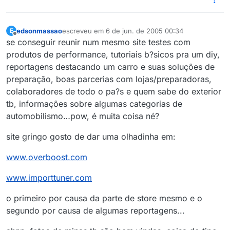
edsonmassao
escreveu em
6 de jun. de 2005 00:34
E
última edição por
Offline
se conseguir reunir num mesmo site testes com
produtos de performance, tutoriais b?sicos pra um diy,
reportagens destacando um carro e suas soluções de
preparação, boas parcerias com lojas/preparadoras,
colaboradores de todo o pa?s e quem sabe do exterior
tb, informações sobre algumas categorias de
automobilismo…pow, é muita coisa né?
site gringo gosto de dar uma olhadinha em:
www.overboost.com
www.importtuner.com
o primeiro por causa da parte de store mesmo e o
segundo por causa de algumas reportagens...