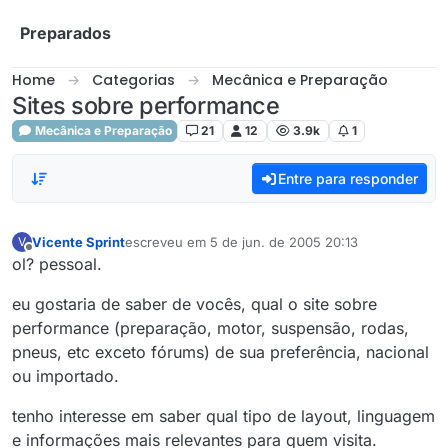
Skip to content
Preparados
Home
Categorias
Mecânica e Preparação
Sites sobre performance
Mecânica e Preparação
21
12
3.9k
1
Entre para responder
Vicente Sprint
escreveu em
5 de jun. de 2005 20:13
V
última edição por
Offline
ol? pessoal.
eu gostaria de saber de vocês, qual o site sobre
performance (preparação, motor, suspensão, rodas,
pneus, etc exceto fórums) de sua preferência, nacional
ou importado.
tenho interesse em saber qual tipo de layout, linguagem
e informações mais relevantes para quem visita.