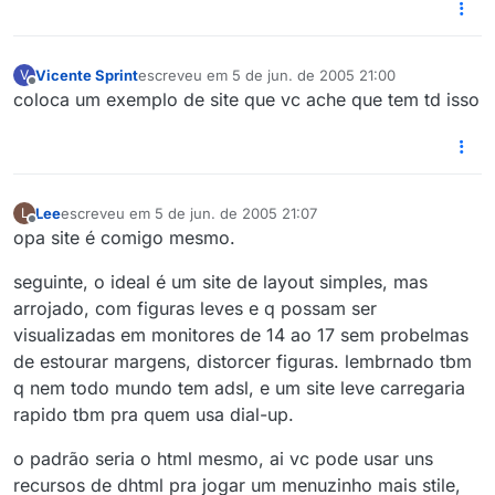
Vicente Sprint
escreveu em
5 de jun. de 2005 21:00
V
última edição por
Offline
coloca um exemplo de site que vc ache que tem td isso
Lee
escreveu em
5 de jun. de 2005 21:07
L
última edição por
Offline
opa site é comigo mesmo.
seguinte, o ideal é um site de layout simples, mas
arrojado, com figuras leves e q possam ser
visualizadas em monitores de 14 ao 17 sem probelmas
de estourar margens, distorcer figuras. lembrnado tbm
q nem todo mundo tem adsl, e um site leve carregaria
rapido tbm pra quem usa dial-up.
o padrão seria o html mesmo, ai vc pode usar uns
recursos de dhtml pra jogar um menuzinho mais stile,