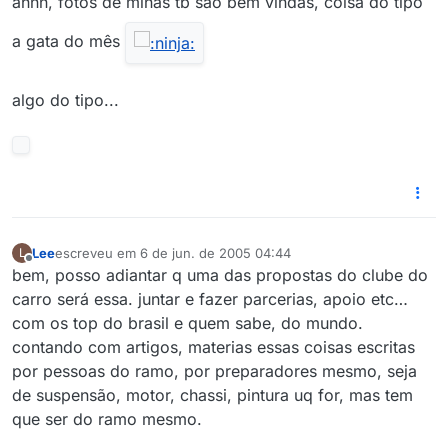
ahnn, fotos de minas tb são bem vindas, coisa do tipo
a gata do mês
algo do tipo...
Lee
escreveu em
6 de jun. de 2005 04:44
L
última edição por
Offline
bem, posso adiantar q uma das propostas do clube do
carro será essa. juntar e fazer parcerias, apoio etc…
com os top do brasil e quem sabe, do mundo.
contando com artigos, materias essas coisas escritas
por pessoas do ramo, por preparadores mesmo, seja
de suspensão, motor, chassi, pintura uq for, mas tem
que ser do ramo mesmo.