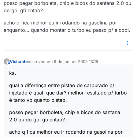
posso pegar borboleta, chip e bicos do santana 2.0 ou
do gol gti entao?.
acho q fica melhor eu ir rodando na gasolina por
enquanto… quando montar o turbo eu passo p/ alcool.
Visitante
escreveu em
9 de jun. de 2005 13:19
?
This user is from outside of this forum
última edição por
ka.
qual a diferença entre pistao de carburado p/
injetado é qual que dar? melhor resultado p/ turbo
é tanto vb quanto pistao.
posso pegar borboleta, chip e bicos do santana
2.0 ou do gol gti entao?.
acho q fica melhor eu ir rodando na gasolina por