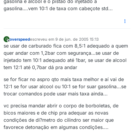
gasolina e álcool é o pistão do injetado a
gasolina….vem 10:1 de taxa com cabeçote std...
overspeed
escreveu em
9 de jun. de 2005 15:13
O
última edição por
Offline
se usar de carburado fica com 8,5:1 adequado a quem
quer andar com 1,2bar com segurança…se usar de
injetado tem 10:1 adequado até 1bar, se usar de alcool
tem 12:1 até 0,7bar dá pra andar
se for ficar no aspro qto mais taxa melhor e aí vai de
12:1 se for usar alcool ou 10:1 se for suar gasolina...se
trocar comandos pode usar mais taxa ainda...
vc precisa mandar abrir o corpo de borboletas, de
bicos maiores e de chip pra adequar as novas
condições de di?metro do cilindro ser maior que
favorece detonação em algumas condições....