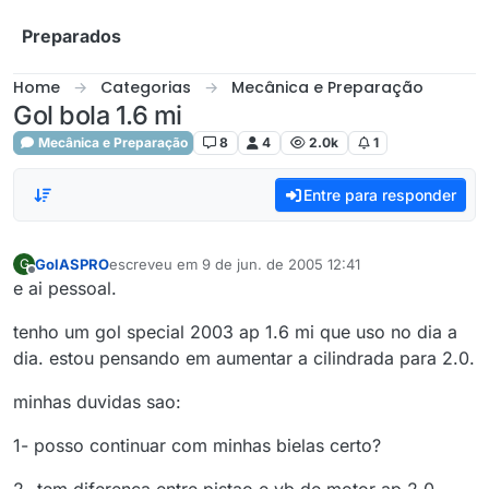
Skip to content
Preparados
Home
Categorias
Mecânica e Preparação
Gol bola 1.6 mi
Mecânica e Preparação
8
4
2.0k
1
Entre para responder
GolASPRO
escreveu em
9 de jun. de 2005 12:41
G
última edição por
Offline
e ai pessoal.
tenho um gol special 2003 ap 1.6 mi que uso no dia a
dia. estou pensando em aumentar a cilindrada para 2.0.
minhas duvidas sao:
1- posso continuar com minhas bielas certo?