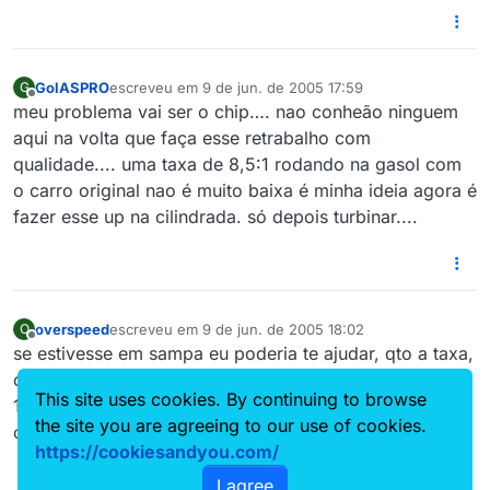
GolASPRO
escreveu em
9 de jun. de 2005 17:59
G
última edição por
Offline
meu problema vai ser o chip…. nao conheão ninguem
aqui na volta que faça esse retrabalho com
qualidade.... uma taxa de 8,5:1 rodando na gasol com
o carro original nao é muito baixa é minha ideia agora é
fazer esse up na cilindrada. só depois turbinar....
overspeed
escreveu em
9 de jun. de 2005 18:02
O
última edição por
Offline
se estivesse em sampa eu poderia te ajudar, qto a taxa,
obvio que vc terá menor torque/potência que usando
This site uses cookies. By continuing to browse
12:1, mas é altamente usável porque esse motor
the site you are agreeing to our use of cookies.
carburado já anda bem…
https://cookiesandyou.com/
I agree