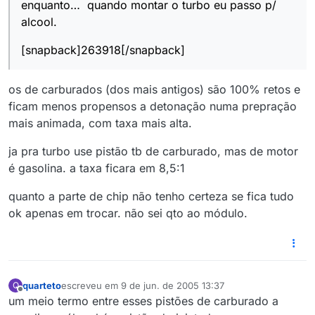
enquanto… quando montar o turbo eu passo p/
alcool.
[snapback]263918[/snapback]
os de carburados (dos mais antigos) são 100% retos e
ficam menos propensos a detonação numa prepração
mais animada, com taxa mais alta.
ja pra turbo use pistão tb de carburado, mas de motor
é gasolina. a taxa ficara em 8,5:1
quanto a parte de chip não tenho certeza se fica tudo
ok apenas em trocar. não sei qto ao módulo.
quarteto
escreveu em
9 de jun. de 2005 13:37
Q
última edição por
Offline
um meio termo entre esses pistões de carburado a