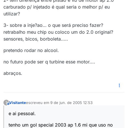
2- tem diferença entre pistao e vb de motor ap 2.0
carburado p/ injetado é qual seria o melhor p/ eu
utilizar?
3- sobre a inje?ao… o que será preciso fazer?
retrabalho meu chip ou coloco um do 2.0 original?
sensores, bicos, borboleta.....
pretendo rodar no alcool.
no futuro pode ser q turbine esse motor....
abraços.
Visitante
escreveu em
9 de jun. de 2005 12:53
?
This user is from outside of this forum
última edição por
e ai pessoal.
tenho um gol special 2003 ap 1.6 mi que uso no