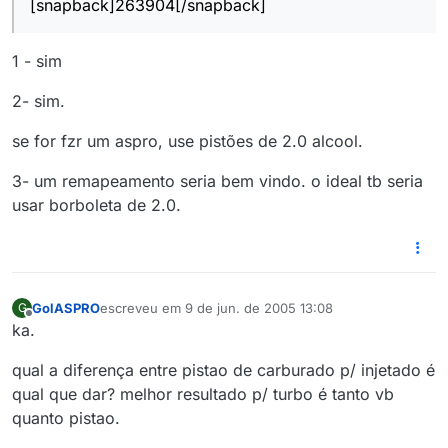
[snapback]263904[/snapback]
1 - sim
2- sim.
se for fzr um aspro, use pistões de 2.0 alcool.
3- um remapeamento seria bem vindo. o ideal tb seria
usar borboleta de 2.0.
GolASPRO
escreveu em
9 de jun. de 2005 13:08
G
última edição por
Offline
ka.
qual a diferença entre pistao de carburado p/ injetado é
qual que dar? melhor resultado p/ turbo é tanto vb
quanto pistao.