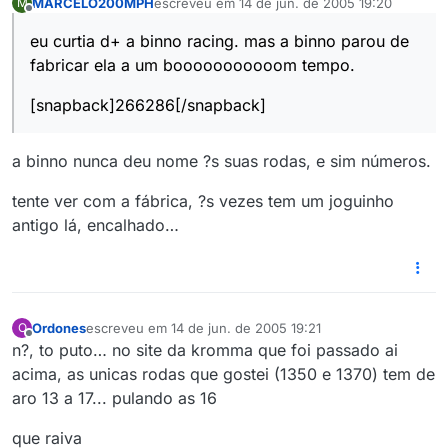
MARCELO200MPH
escreveu em
14 de jun. de 2005 19:20
M
última edição por
Offline
eu curtia d+ a binno racing. mas a binno parou de
fabricar ela a um booooooooooom tempo.
[snapback]266286[/snapback]
a binno nunca deu nome ?s suas rodas, e sim números.
tente ver com a fábrica, ?s vezes tem um joguinho
antigo lá, encalhado…
Ordones
escreveu em
14 de jun. de 2005 19:21
O
última edição por
Offline
n?, to puto… no site da kromma que foi passado ai
acima, as unicas rodas que gostei (1350 e 1370) tem de
aro 13 a 17... pulando as 16
que raiva