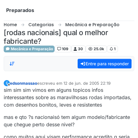
Skip to content
Preparados
Home
Categorias
Mecânica e Preparação
[rodas nacionais] qual o melhor
fabricante?
Mecânica e Preparação
109
30
25.0k
1
Entre para responder
edsonmassao
escreveu em
12 de jun. de 2005 22:19
E
última edição por
Offline
sim sim sim vimos em alguns topicos infos
interessantes sobre as maravilhosas rodas importadas,
com desenhos bonitos, leves e resistentes
mas e qto ?s nacionaisó tem algum modelo/fabricante
que chegue perto desse nivel?
como muitos aqui visam performance acredito q seria