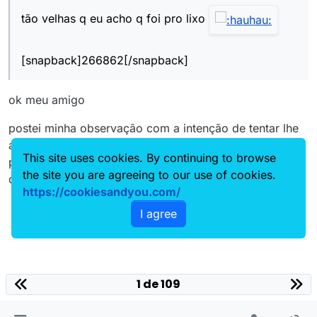
tão velhas q eu acho q foi pro lixo
[snapback]266862[/snapback]
ok meu amigo
postei minha observação com a intenção de tentar lhe
ajuadar a achar tal roda, se você tivesse o né dela
This site uses cookies. By continuing to browse
poderia consultar as propagandas nas minhas
the site you are agreeing to our use of cookies.
quatrorodas antigas
https://cookiesandyou.com/
I agree
1 de 109