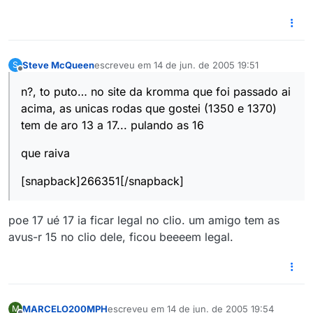
Steve McQueen
escreveu em
14 de jun. de 2005 19:51
S
última edição por
Offline
n?, to puto… no site da kromma que foi passado ai
acima, as unicas rodas que gostei (1350 e 1370)
tem de aro 13 a 17... pulando as 16
que raiva
[snapback]266351[/snapback]
poe 17 ué 17 ia ficar legal no clio. um amigo tem as
avus-r 15 no clio dele, ficou beeeem legal.
MARCELO200MPH
escreveu em
14 de jun. de 2005 19:54
M