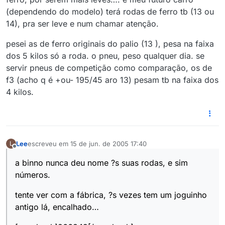
(dependendo do modelo) terá rodas de ferro tb (13 ou
14), pra ser leve e num chamar atenção.
pesei as de ferro originais do palio (13 ), pesa na faixa
dos 5 kilos só a roda. o pneu, peso qualquer dia. se
servir pneus de competição como comparação, os de
f3 (acho q é +ou- 195/45 aro 13) pesam tb na faixa dos
4 kilos.
Lee
escreveu em
15 de jun. de 2005 17:40
L
última edição por
Offline
a binno nunca deu nome ?s suas rodas, e sim
números.
tente ver com a fábrica, ?s vezes tem um joguinho
antigo lá, encalhado…