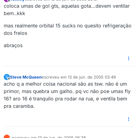
última edição por
Offline
coloca umas de gol gts, aquelas gota…devem ventilar
bem..kkk
mas realmente orbital 15 sucks no quesito refrigeração
dos freios
abraços
Steve McQueen
escreveu em
13 de jun. de 2005 03:49
S
última edição por
Offline
acho q a melhor coisa nacional são as tsw. não é um
primor, mas quebra um galho. pq vc não poe umas fly
16? aro 16 é tranquilo pra rodar na rua, e ventila bem
pra caramba.
_
escreveu em
13 de jun. de 2005 06:38
_