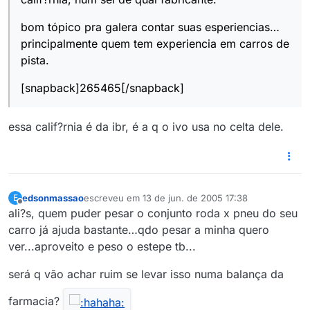
bom tópico pra galera contar suas esperiencias…
principalmente quem tem experiencia em carros de
pista.
[snapback]265465[/snapback]
essa calif?rnia é da ibr, é a q o ivo usa no celta dele.
edsonmassao
escreveu em
13 de jun. de 2005 17:38
E
última edição por
Offline
ali?s, quem puder pesar o conjunto roda x pneu do seu
carro já ajuda bastante…qdo pesar a minha quero
ver...aproveito e peso o estepe tb...
será q vão achar ruim se levar isso numa balança da
farmacia?