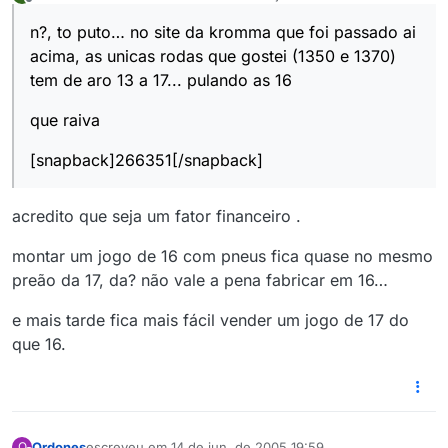
última edição por
Offline
n?, to puto… no site da kromma que foi passado ai
acima, as unicas rodas que gostei (1350 e 1370)
tem de aro 13 a 17... pulando as 16
que raiva
[snapback]266351[/snapback]
acredito que seja um fator financeiro .
montar um jogo de 16 com pneus fica quase no mesmo
preão da 17, da? não vale a pena fabricar em 16…
e mais tarde fica mais fácil vender um jogo de 17 do
que 16.
Ordones
escreveu em
14 de jun. de 2005 19:59
O