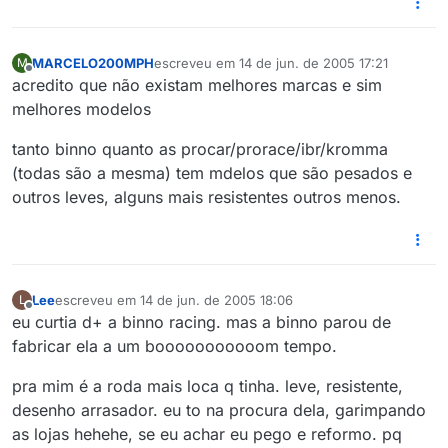
MARCELO200MPH
escreveu em
14 de jun. de 2005 17:21
M
última edição por
Offline
acredito que não existam melhores marcas e sim
melhores modelos
tanto binno quanto as procar/prorace/ibr/kromma
(todas são a mesma) tem mdelos que são pesados e
outros leves, alguns mais resistentes outros menos.
Lee
escreveu em
14 de jun. de 2005 18:06
L
última edição por
Offline
eu curtia d+ a binno racing. mas a binno parou de
fabricar ela a um booooooooooom tempo.
pra mim é a roda mais loca q tinha. leve, resistente,
desenho arrasador. eu to na procura dela, garimpando
as lojas hehehe, se eu achar eu pego e reformo. pq