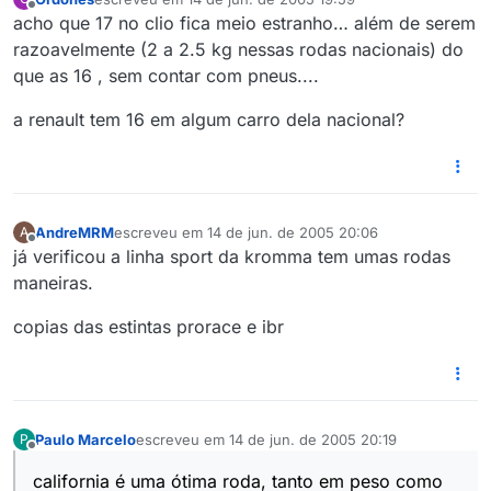
última edição por
Offline
acho que 17 no clio fica meio estranho… além de serem
razoavelmente (2 a 2.5 kg nessas rodas nacionais) do
que as 16 , sem contar com pneus....
a renault tem 16 em algum carro dela nacional?
AndreMRM
escreveu em
14 de jun. de 2005 20:06
A
última edição por
Offline
já verificou a linha sport da kromma tem umas rodas
maneiras.
copias das estintas prorace e ibr
Paulo Marcelo
escreveu em
14 de jun. de 2005 20:19
P
última edição por
Offline
california é uma ótima roda, tanto em peso como