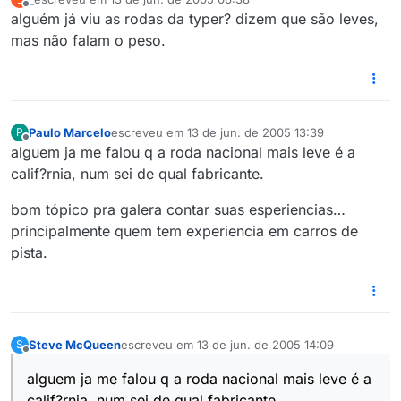
última edição por
Offline
alguém já viu as rodas da typer? dizem que são leves,
mas não falam o peso.
Paulo Marcelo
escreveu em
13 de jun. de 2005 13:39
P
última edição por
Offline
alguem ja me falou q a roda nacional mais leve é a
calif?rnia, num sei de qual fabricante.
bom tópico pra galera contar suas esperiencias…
principalmente quem tem experiencia em carros de
pista.
Steve McQueen
escreveu em
13 de jun. de 2005 14:09
S
última edição por
Offline
alguem ja me falou q a roda nacional mais leve é a
calif?rnia, num sei de qual fabricante.