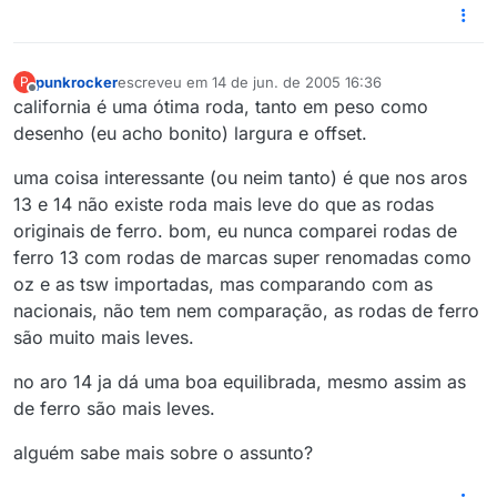
punkrocker
escreveu em
14 de jun. de 2005 16:36
P
última edição por
Offline
california é uma ótima roda, tanto em peso como
desenho (eu acho bonito) largura e offset.
uma coisa interessante (ou neim tanto) é que nos aros
13 e 14 não existe roda mais leve do que as rodas
originais de ferro. bom, eu nunca comparei rodas de
ferro 13 com rodas de marcas super renomadas como
oz e as tsw importadas, mas comparando com as
nacionais, não tem nem comparação, as rodas de ferro
são muito mais leves.
no aro 14 ja dá uma boa equilibrada, mesmo assim as
de ferro são mais leves.
alguém sabe mais sobre o assunto?