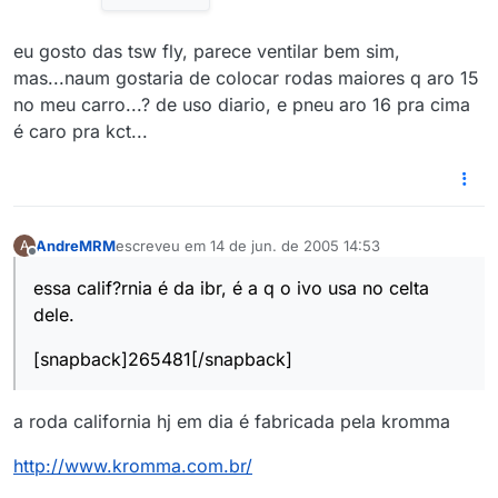
eu gosto das tsw fly, parece ventilar bem sim,
mas...naum gostaria de colocar rodas maiores q aro 15
no meu carro...? de uso diario, e pneu aro 16 pra cima
é caro pra kct...
AndreMRM
escreveu em
14 de jun. de 2005 14:53
A
última edição por
Offline
essa calif?rnia é da ibr, é a q o ivo usa no celta
dele.
[snapback]265481[/snapback]
a roda california hj em dia é fabricada pela kromma
http://www.kromma.com.br/