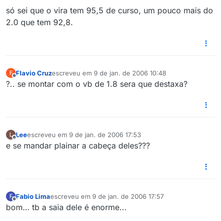
só sei que o vira tem 95,5 de curso, um pouco mais do
2.0 que tem 92,8.
Flavio Cruz
escreveu em
9 de jan. de 2006 10:48
F
última edição por
Offline
?.. se montar com o vb de 1.8 sera que destaxa?
Lee
escreveu em
9 de jan. de 2006 17:53
L
última edição por
Offline
e se mandar plainar a cabeça deles???
Fabio Lima
escreveu em
9 de jan. de 2006 17:57
F
última edição por
Offline
bom… tb a saia dele é enorme...