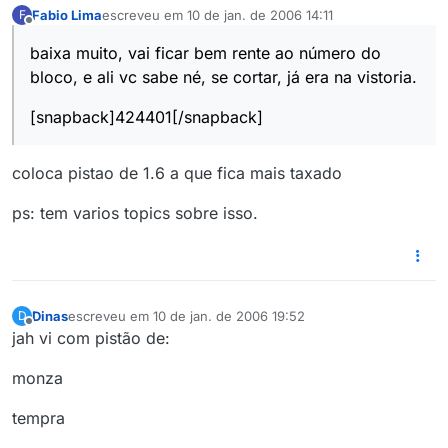
Fabio Lima
escreveu em
10 de jan. de 2006 14:11
F
última edição por
1 de out. de 2006 09:11
Offline
baixa muito, vai ficar bem rente ao número do
bloco, e ali vc sabe né, se cortar, já era na vistoria.
[snapback]424401[/snapback]
coloca pistao de 1.6 a que fica mais taxado
ps: tem varios topics sobre isso.
Dinas
escreveu em
10 de jan. de 2006 19:52
D
última edição por
Offline
jah vi com pistão de:
monza
tempra