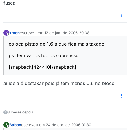
fusca
kmon
escreveu em
12 de jan. de 2006 20:38
K
última edição por
Offline
coloca pistao de 1.6 a que fica mais taxado
ps: tem varios topics sobre isso.
[snapback]424410[/snapback]
ai ideia é destaxar pois já tem menos 0,6 no bloco
3 meses depois
Baboo
escreveu em
24 de abr. de 2006 01:30
B
última edição por
Offline