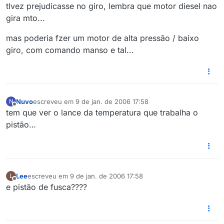
tlvez prejudicasse no giro, lembra que motor diesel nao
gira mto...
mas poderia fzer um motor de alta pressão / baixo
giro, com comando manso e tal...
Nuvo
escreveu em
9 de jan. de 2006 17:58
N
última edição por
Offline
tem que ver o lance da temperatura que trabalha o
pistão…
Lee
escreveu em
9 de jan. de 2006 17:58
L
última edição por
Offline
e pistão de fusca????