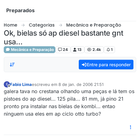
Skip to content
Preparados
Home
Categorias
Mecânica e Preparação
Ok, bielas só ap diesel bastante gnt
usa…
Mecânica e Preparação
24
13
2.4k
1
Entre para responder
Fabio Lima
escreveu em
8 de jan. de 2006 21:51
F
última edição por
Offline
galera tava no crestana olhando uma peças e lá tem os
pistoes do ap diesel… 125 pila... 81 mm, já pino 21
pronto pra instalar nas bielas de kombi... entao
ninguem usa eles em ap ciclo otto turbo?