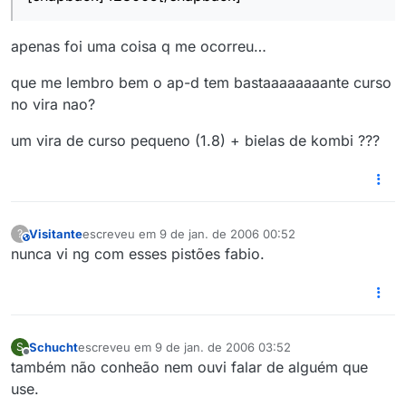
apenas foi uma coisa q me ocorreu…
que me lembro bem o ap-d tem bastaaaaaaaante curso
no vira nao?
um vira de curso pequeno (1.8) + bielas de kombi ???
Visitante
escreveu em
9 de jan. de 2006 00:52
?
This user is from outside of this forum
última edição por
nunca vi ng com esses pistões fabio.
Schucht
escreveu em
9 de jan. de 2006 03:52
S
última edição por
Offline
também não conheão nem ouvi falar de alguém que
use.