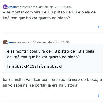
kmon
escreveu em
9 de jan. de 2006 21:05
K
última edição por
Offline
e se montar com vira de 1.8 pistao de 1.8 e biela de
kdá tem que baixar quanto no bloco?
Lee
escreveu em
10 de jan. de 2006 14:00
L
última edição por
Offline
e se montar com vira de 1.8 pistao de 1.8 e biela
de kdá tem que baixar quanto no bloco?
[snapback]423919[/snapback]
baixa muito, vai ficar bem rente ao número do bloco, e
ali vc sabe né, se cortar, já era na vistoria.