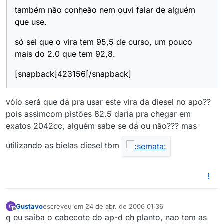
também não conheão nem ouvi falar de alguém
que use.
só sei que o vira tem 95,5 de curso, um pouco
mais do 2.0 que tem 92,8.
[snapback]423156[/snapback]
vóio será que dá pra usar este vira da diesel no apo??
pois assimcom pistões 82.5 daria pra chegar em
exatos 2042cc, alguém sabe se dá ou não??? mas
utilizando as bielas diesel tbm
Gustavo
escreveu em
24 de abr. de 2006 01:36
G
última edição por
Offline
q eu saiba o cabecote do ap-d eh planto, nao tem as