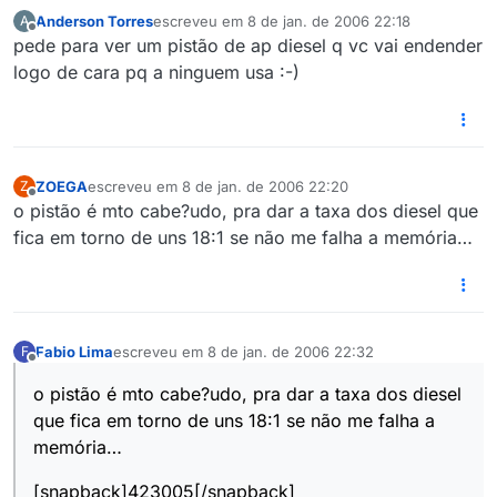
Anderson Torres
escreveu em
8 de jan. de 2006 22:18
A
última edição por
Offline
pede para ver um pistão de ap diesel q vc vai endender
logo de cara pq a ninguem usa :-)
ZOEGA
escreveu em
8 de jan. de 2006 22:20
Z
última edição por
Offline
o pistão é mto cabe?udo, pra dar a taxa dos diesel que
fica em torno de uns 18:1 se não me falha a memória…
Fabio Lima
escreveu em
8 de jan. de 2006 22:32
F
última edição por
Offline
o pistão é mto cabe?udo, pra dar a taxa dos diesel
que fica em torno de uns 18:1 se não me falha a
memória…
[snapback]423005[/snapback]