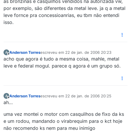
as bronzinas e casquilhos vendidos na autorizada vw,
por exemplo, são diferentes da metal leve. ja q a metal
leve fornce pra concessioanrias, eu tbm não entendi
isso.
Anderson Torres
escreveu em
22 de jan. de 2006 20:23
A
última edição por
Offline
acho que agora é tudo a mesma coisa, mahle, metal
leve e federal mogul. parece q agora é um grupo só.
Anderson Torres
escreveu em
22 de jan. de 2006 20:25
A
última edição por
Offline
ah…
uma vez montei o motor com casquilhos de fixo da ks
e um rodou, mandando o virabrequim para o kct hoje
não recomendo ks nem para meu inimigo