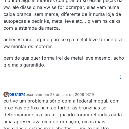
montou alguns motores comprando so essas peças da
vw. ele disse q na vw se for ocmrpar, eles vem numa
caixa branca, sem marca, diferente de ir numa loja de
autopeças e pedir ks, metal leve etc… q vem na caixa
com a estampa da marca.
achei estrano, pq me parece q a metal leve fornce pra
vw montar os motores.
bem de qualquer forma irei de metal leve mesmo, acho
q e mais garantido.
DRS1974
escreveu em
23 de jan. de 2006 14:19
D
última edição por
Offline
eu tive um problema sório com a federal mogul, com
brozinas de fixo num ap turbo, as bronzinas se
deformaram e azularam. quando foram retiradas cada
uma apresentava uma deformação, umas mais
fechadas e outras mais abertas …. muito sinistro.