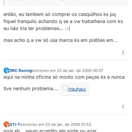
então, eu tambem só comprei os casquilhos ks pq
fiquei tranquilo achando q se a vw trabalhava com ks
eu não iria ter problemas… :-(
mas acho q a vw só usa marca ks em pistões em...
DRC Racing
escreveu em
23 de jan. de 2006 00:07
D
última edição por
Offline
aqui na minha oficina só monto com peças ks e nunca
tive nenhum problema….
GTi-T
escreveu em
23 de jan. de 2006 01:53
G
última edição por
Offline
pois eh .. naum acredito em sorte ou azar…