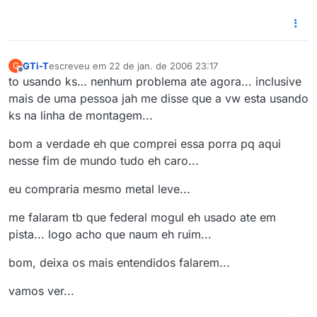
GTi-T
escreveu em
22 de jan. de 2006 23:17
G
última edição por
Offline
to usando ks… nenhum problema ate agora... inclusive
mais de uma pessoa jah me disse que a vw esta usando
ks na linha de montagem...
bom a verdade eh que comprei essa porra pq aqui
nesse fim de mundo tudo eh caro...
eu compraria mesmo metal leve...
me falaram tb que federal mogul eh usado ate em
pista... logo acho que naum eh ruim...
bom, deixa os mais entendidos falarem...
vamos ver...