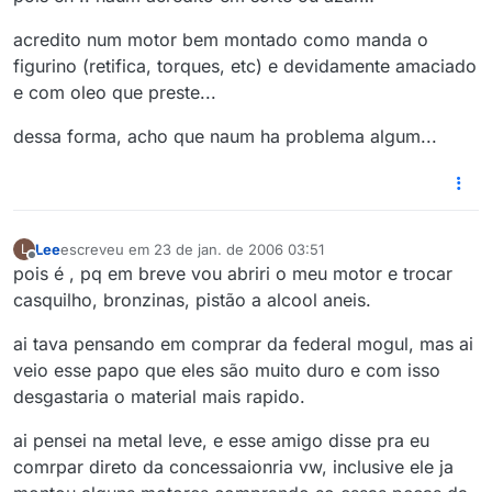
acredito num motor bem montado como manda o
figurino (retifica, torques, etc) e devidamente amaciado
e com oleo que preste...
dessa forma, acho que naum ha problema algum...
Lee
escreveu em
23 de jan. de 2006 03:51
L
última edição por
Offline
pois é , pq em breve vou abriri o meu motor e trocar
casquilho, bronzinas, pistão a alcool aneis.
ai tava pensando em comprar da federal mogul, mas ai
veio esse papo que eles são muito duro e com isso
desgastaria o material mais rapido.
ai pensei na metal leve, e esse amigo disse pra eu
comrpar direto da concessaionria vw, inclusive ele ja