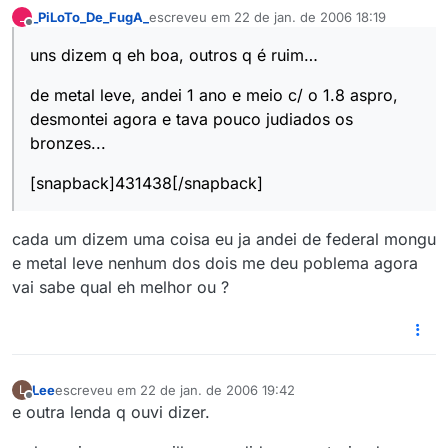
_PiLoTo_De_FugA_
escreveu em
22 de jan. de 2006 18:19
_
última edição por
Offline
uns dizem q eh boa, outros q é ruim…
de metal leve, andei 1 ano e meio c/ o 1.8 aspro,
desmontei agora e tava pouco judiados os
bronzes...
[snapback]431438[/snapback]
cada um dizem uma coisa eu ja andei de federal mongu
e metal leve nenhum dos dois me deu poblema agora
vai sabe qual eh melhor ou ?
Lee
escreveu em
22 de jan. de 2006 19:42
L
última edição por
Offline
e outra lenda q ouvi dizer.