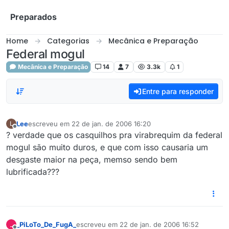
Skip to content
Preparados
Home
Categorias
Mecânica e Preparação
Federal mogul
Mecânica e Preparação
14
7
3.3k
1
Entre para responder
Lee
escreveu em
22 de jan. de 2006 16:20
L
última edição por
Offline
? verdade que os casquilhos pra virabrequim da federal
mogul são muito duros, e que com isso causaria um
desgaste maior na peça, memso sendo bem
lubrificada???
_PiLoTo_De_FugA_
escreveu em
22 de jan. de 2006 16:52
_
última edição por