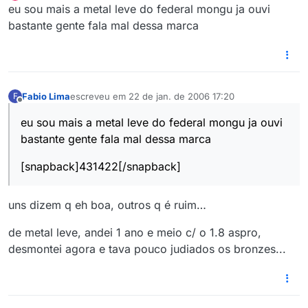
Offline
eu sou mais a metal leve do federal mongu ja ouvi
bastante gente fala mal dessa marca
Fabio Lima
escreveu em
22 de jan. de 2006 17:20
F
última edição por
Offline
eu sou mais a metal leve do federal mongu ja ouvi
bastante gente fala mal dessa marca
[snapback]431422[/snapback]
uns dizem q eh boa, outros q é ruim…
de metal leve, andei 1 ano e meio c/ o 1.8 aspro,
desmontei agora e tava pouco judiados os bronzes...