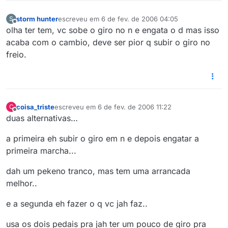
storm hunter
escreveu em
6 de fev. de 2006 04:05
S
última edição por
Offline
olha ter tem, vc sobe o giro no n e engata o d mas isso
acaba com o cambio, deve ser pior q subir o giro no
freio.
coisa_triste
escreveu em
6 de fev. de 2006 11:22
C
última edição por
Offline
duas alternativas…
a primeira eh subir o giro em n e depois engatar a
primeira marcha...
dah um pekeno tranco, mas tem uma arrancada
melhor..
e a segunda eh fazer o q vc jah faz..
usa os dois pedais pra jah ter um pouco de giro pra