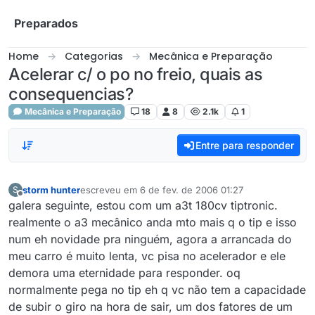
Skip to content
Preparados
Home
Categorias
Mecânica e Preparação
Acelerar c/ o po no freio, quais as
consequencias?
Mecânica e Preparação
18
8
2.1k
1
Entre para responder
storm hunter
escreveu em
6 de fev. de 2006 01:27
S
última edição por
Offline
galera seguinte, estou com um a3t 180cv tiptronic.
realmente o a3 mecânico anda mto mais q o tip e isso
num eh novidade pra ninguém, agora a arrancada do
meu carro é muito lenta, vc pisa no acelerador e ele
demora uma eternidade para responder. oq
normalmente pega no tip eh q vc não tem a capacidade
de subir o giro na hora de sair, um dos fatores de um