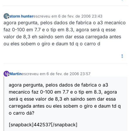
storm hunter
escreveu em
6 de fev. de 2006 23:43
S
última edição por
Offline
agora pergunta, pelos dados de fabrica o a3 mecanico
faz 0-100 em 7.7 e o tip em 8.3, agora será q esse
valor de 8,3 eh saindo sem dar essa carregada antes
ou eles sobem o giro e daum td q o carro d
Martin
escreveu em
6 de fev. de 2006 23:57
M
última edição por
Offline
agora pergunta, pelos dados de fabrica o a3
mecanico faz 0-100 em 7.7 e o tip em 8.3, agora
será q esse valor de 8,3 eh saindo sem dar essa
carregada antes ou eles sobem o giro e daum td q
o carro dá?
[snapback]442537[/snapback]