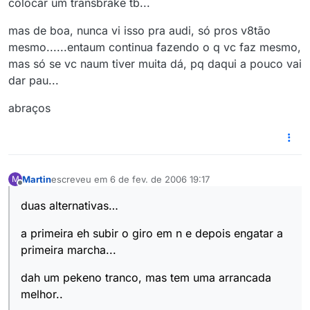
colocar um transbrake tb...
mas de boa, nunca vi isso pra audi, só pros v8tão
mesmo......entaum continua fazendo o q vc faz mesmo,
mas só se vc naum tiver muita dá, pq daqui a pouco vai
dar pau...
abraços
Martin
escreveu em
6 de fev. de 2006 19:17
M
última edição por
Offline
duas alternativas…
a primeira eh subir o giro em n e depois engatar a
primeira marcha...
dah um pekeno tranco, mas tem uma arrancada
melhor..