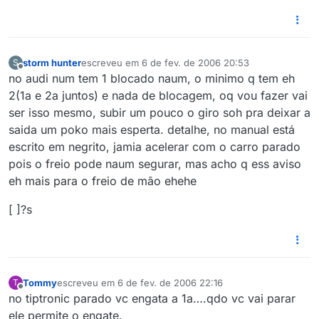
storm hunter
escreveu em
6 de fev. de 2006 20:53
S
última edição por
Offline
no audi num tem 1 blocado naum, o minimo q tem eh
2(1a e 2a juntos) e nada de blocagem, oq vou fazer vai
ser isso mesmo, subir um pouco o giro soh pra deixar a
saida um poko mais esperta. detalhe, no manual está
escrito em negrito, jamia acelerar com o carro parado
pois o freio pode naum segurar, mas acho q ess aviso
eh mais para o freio de mão ehehe
[ ]?s
Tommy
escreveu em
6 de fev. de 2006 22:16
T
última edição por
Offline
no tiptronic parado vc engata a 1a….qdo vc vai parar
ele permite o engate.