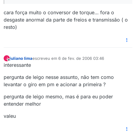
cara força muito o conversor de torque… fora o
desgaste anormal da parte de freios e transmissão ( o
resto)
juliano lima
escreveu em
6 de fev. de 2006 03:46
J
última edição por
Offline
interessante
pergunta de leigo nesse assunto, não tem como
levantar o giro em pm e acionar a primeira ?
pergunta de leigo mesmo, mas é para eu poder
entender melhor
valeu