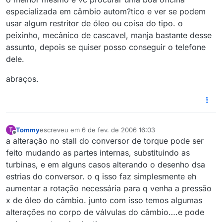
especializada em câmbio autom?tico e ver se podem
usar algum restritor de óleo ou coisa do tipo. o
peixinho, mecânico de cascavel, manja bastante desse
assunto, depois se quiser posso conseguir o telefone
dele.
abraços.
Tommy
escreveu em
6 de fev. de 2006 16:03
T
última edição por
Offline
a alteração no stall do conversor de torque pode ser
feito mudando as partes internas, substituindo as
turbinas, e em alguns casos alterando o desenho dsa
estrias do conversor. o q isso faz simplesmente eh
aumentar a rotação necessária para q venha a pressão
x de óleo do câmbio. junto com isso temos algumas
alterações no corpo de válvulas do câmbio….e pode