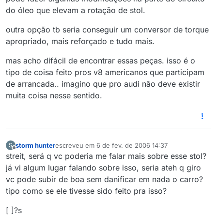
do óleo que elevam a rotação de stol.
outra opção tb seria conseguir um conversor de torque
apropriado, mais reforçado e tudo mais.
mas acho difácil de encontrar essas peças. isso é o
tipo de coisa feito pros v8 americanos que participam
de arrancada.. imagino que pro audi não deve existir
muita coisa nesse sentido.
storm hunter
escreveu em
6 de fev. de 2006 14:37
S
última edição por
Offline
streit, será q vc poderia me falar mais sobre esse stol?
já vi algum lugar falando sobre isso, seria ateh q giro
vc pode subir de boa sem danificar em nada o carro?
tipo como se ele tivesse sido feito pra isso?
[ ]?s