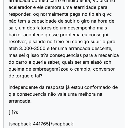
arrancada do meu carro é muito lenta, vc pisa no
acelerador e ele demora uma eternidade para
responder. oq normalmente pega no tip eh q vc
não tem a capacidade de subir o giro na hora de
sair, um dos fatores de um desempenho mais
baixo. acontece q esse problema eu consegui
resolver, pisando no freio eu consigo subir o giro
ateh 3.000-3500 e ter uma arrancada descente,
mas sei q isso tr?s consequencias para a mecanica
do carro e queria saber, quais seriam elasó soh
queima de embreagem?zoa o cambio, conversor
de torque e tal?
independente da resposta já estou conformado de
q a consequencia não vale uma melhora na
arrancada.
[ ]?s
[snapback]441765[/snapback]