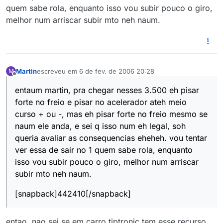
quem sabe rola, enquanto isso vou subir pouco o giro,
melhor num arriscar subir mto neh naum.
Martin
escreveu em
6 de fev. de 2006 20:28
M
última edição por
Offline
entaum martin, pra chegar nesses 3.500 eh pisar
forte no freio e pisar no acelerador ateh meio
curso + ou -, mas eh pisar forte no freio mesmo se
naum ele anda, e sei q isso num eh legal, soh
queria avaliar as consequencias eheheh. vou tentar
ver essa de sair no 1 quem sabe rola, enquanto
isso vou subir pouco o giro, melhor num arriscar
subir mto neh naum.
[snapback]442410[/snapback]
entao, nao sei se em carro tiptronic tem esse recurso