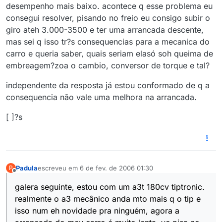
desempenho mais baixo. acontece q esse problema eu
consegui resolver, pisando no freio eu consigo subir o
giro ateh 3.000-3500 e ter uma arrancada descente,
mas sei q isso tr?s consequencias para a mecanica do
carro e queria saber, quais seriam elasó soh queima de
embreagem?zoa o cambio, conversor de torque e tal?
independente da resposta já estou conformado de q a
consequencia não vale uma melhora na arrancada.
[ ]?s
Padula
escreveu em
6 de fev. de 2006 01:30
P
última edição por
Offline
galera seguinte, estou com um a3t 180cv tiptronic.
realmente o a3 mecânico anda mto mais q o tip e
isso num eh novidade pra ninguém, agora a