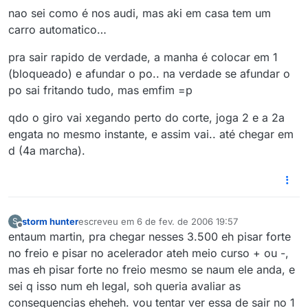
nao sei como é nos audi, mas aki em casa tem um
carro automatico…
pra sair rapido de verdade, a manha é colocar em 1
(bloqueado) e afundar o po.. na verdade se afundar o
po sai fritando tudo, mas emfim =p
qdo o giro vai xegando perto do corte, joga 2 e a 2a
engata no mesmo instante, e assim vai.. até chegar em
d (4a marcha).
storm hunter
escreveu em
6 de fev. de 2006 19:57
S
última edição por
Offline
entaum martin, pra chegar nesses 3.500 eh pisar forte
no freio e pisar no acelerador ateh meio curso + ou -,
mas eh pisar forte no freio mesmo se naum ele anda, e
sei q isso num eh legal, soh queria avaliar as
consequencias eheheh. vou tentar ver essa de sair no 1