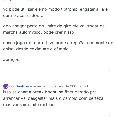
vc pode utilizar ele no modo tiptronic, engatar a 1a e
dar no acelerador.....
qdo chegar perto do limite de giro ele vai trocar de
marcha autom?tico, pode crer nisso
nunca joga do n pro d. vc pode arrega?ar um monte de
coisa, desde coxim até o câmbio.
abraços
Igor Bastos
escreveu em
6 de fev. de 2006 23:21
I
última edição por
Offline
isso se chama break boost. se fizer parado pra
arrancar vai desgastar mais o cambio com certeza,
mas vai sair muito melhor.