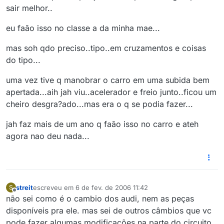
sair melhor..
eu faão isso no classe a da minha mae...
mas soh qdo preciso..tipo..em cruzamentos e coisas
do tipo...
uma vez tive q manobrar o carro em uma subida bem
apertada...aih jah viu..acelerador e freio junto..ficou um
cheiro desgra?ado...mas era o q se podia fazer...
jah faz mais de um ano q faão isso no carro e ateh
agora nao deu nada...
streit
escreveu em
6 de fev. de 2006 11:42
S
última edição por
Offline
não sei como é o cambio dos audi, nem as peças
disponíveis pra ele. mas sei de outros câmbios que vc
pode fazer algumas modificações na parte do circuito