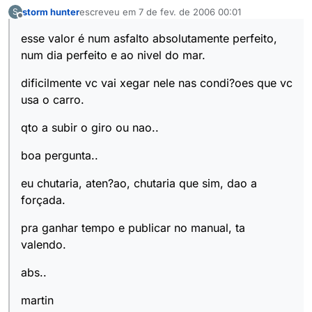
storm hunter
escreveu em
7 de fev. de 2006 00:01
S
última edição por
Offline
esse valor é num asfalto absolutamente perfeito,
num dia perfeito e ao nivel do mar.
dificilmente vc vai xegar nele nas condi?oes que vc
usa o carro.
qto a subir o giro ou nao..
boa pergunta..
eu chutaria, aten?ao, chutaria que sim, dao a
forçada.
pra ganhar tempo e publicar no manual, ta
valendo.
abs..
martin