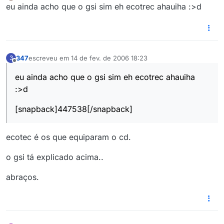
Offline
eu ainda acho que o gsi sim eh ecotrec ahauiha :>d
347
escreveu em
14 de fev. de 2006 18:23
3
última edição por
Offline
eu ainda acho que o gsi sim eh ecotrec ahauiha
:>d
[snapback]447538[/snapback]
ecotec é os que equiparam o cd.
o gsi tá explicado acima..
abraços.