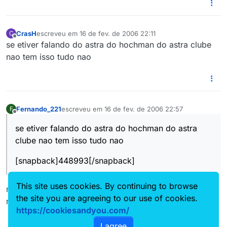
CrasH
escreveu em
16 de fev. de 2006 22:11
C
última edição por
Offline
se etiver falando do astra do hochman do astra clube
nao tem isso tudo nao
Fernando_221
escreveu em
16 de fev. de 2006 22:57
F
última edição por
Offline
se etiver falando do astra do hochman do astra
clube nao tem isso tudo nao
[snapback]448993[/snapback]
This site uses cookies. By continuing to browse
nao eh esse nao, o que eu falei é do bass, ele trabalha
the site you are agreeing to our use of cookies.
na multi, onde vende e instala unichip.
https://cookiesandyou.com/
I agree