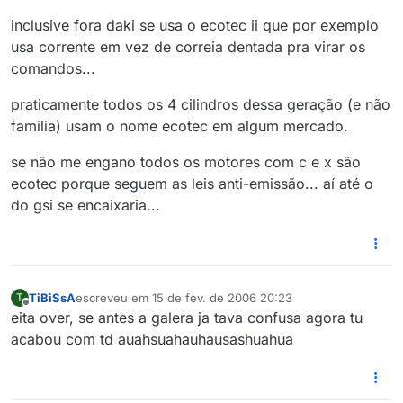
inclusive fora daki se usa o ecotec ii que por exemplo
usa corrente em vez de correia dentada pra virar os
comandos...
praticamente todos os 4 cilindros dessa geração (e não
familia) usam o nome ecotec em algum mercado.
se não me engano todos os motores com c e x são
ecotec porque seguem as leis anti-emissão... aí até o
do gsi se encaixaria...
TiBiSsA
escreveu em
15 de fev. de 2006 20:23
T
última edição por
Offline
eita over, se antes a galera ja tava confusa agora tu
acabou com td auahsuahauhausashuahua