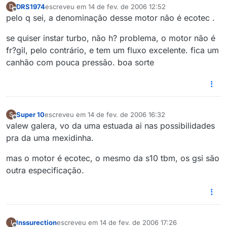
DRS1974
escreveu em
14 de fev. de 2006 12:52
D
última edição por
Offline
pelo q sei, a denominação desse motor não é ecotec .
se quiser instar turbo, não h? problema, o motor não é
fr?gil, pelo contrário, e tem um fluxo excelente. fica um
canhão com pouca pressão. boa sorte
Super 10
escreveu em
14 de fev. de 2006 16:32
S
última edição por
Offline
valew galera, vo da uma estuada ai nas possibilidades
pra da uma mexidinha.
mas o motor é ecotec, o mesmo da s10 tbm, os gsi são
outra especificação.
Inssurection
escreveu em
14 de fev. de 2006 17:26
I
última edição por