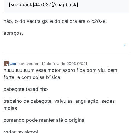
[snapback]447037[/snapback]
não, o do vectra gsi e do calibra era o
c20xe
.
abraços.
Lee
escreveu em
14 de fev. de 2006 03:41
L
última edição por
Offline
huuuuuuuuum esse motor aspro fica bom viu. bem
forte. e com coisa b?sica.
cabeçote taxadinho
trabalho de cabeçote, valvulas, angulação, sedes,
molas
comando pode manter até o original
rodar no alcool