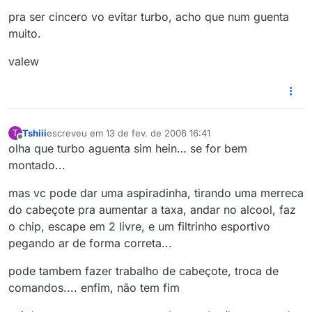
pra ser cincero vo evitar turbo, acho que num guenta
muito.
valew
Tshiii
escreveu em
13 de fev. de 2006 16:41
T
última edição por
Offline
olha que turbo aguenta sim hein… se for bem
montado...
mas vc pode dar uma aspiradinha, tirando uma merreca
do cabeçote pra aumentar a taxa, andar no alcool, faz
o chip, escape em 2 livre, e um filtrinho esportivo
pegando ar de forma correta...
pode tambem fazer trabalho de cabeçote, troca de
comandos.... enfim, não tem fim