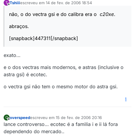
Tshiii
escreveu em
14 de fev. de 2006 18:54
T
última edição por
Offline
não, o do vectra gsi e do calibra era o
c20xe
.
abraços.
[snapback]447311[/snapback]
exato…
e o dos vectras mais modernos, e astras (inclusive o
astra gsi) é ecotec.
o vectra gsi não tem o mesmo motor do astra gsi.
overspeed
escreveu em
15 de fev. de 2006 20:16
O
última edição por
Offline
lance controverso… ecotec é a familia i e ii lá fora
dependendo do mercado..