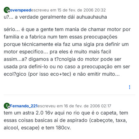
overspeed
escreveu em
15 de fev. de 2006 20:32
O
última edição por
Offline
u?… a verdade geralmente dái auhuauhauha
sério... é que a gente tem mania de chamar motor por
familia e a fabrica num tem essas preocupações
porque técnicamente ela faz uma sigla pra definir um
motor especifico... pra eles é muito mais facil
assim...a? digamos a t?cnolgia do motor pode ser
usada pra defini-lo ou no caso a preocupação em ser
ecol?gico (por isso eco+tec) e não emitir muito...
Fernando_221
escreveu em
16 de fev. de 2006 02:17
F
última edição por
Offline
tem um astra 2.0 16v aqui no rio que é o capeta, tem
essas coisas basicas ai de aspirado (cabeçote, taxa,
alcool, escape) e tem 180cv.