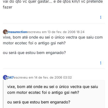
vai do qto vc quer gastar... e de qtos km/l vc pretende
fazer
Inssurection
escreveu em
13 de fev. de 2006 18:24
I
última edição por
Offline
vixe, bom até onde eu sei o único vectra que saiu com
motor ecotec foi o antigo gsi neh?
ou será que estou bem enganado?
347
escreveu em
14 de fev. de 2006 03:02
3
última edição por
Offline
vixe, bom até onde eu sei o único vectra que saiu
com motor ecotec foi o antigo gsi neh?
ou será que estou bem enganado?