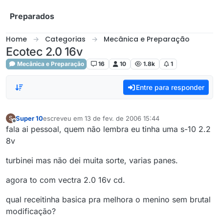
Skip to content
Preparados
Home
Categorias
Mecânica e Preparação
Ecotec 2.0 16v
Mecânica e Preparação
16
10
1.8k
1
Entre para responder
Super 10
escreveu em
13 de fev. de 2006 15:44
S
última edição por
Offline
fala ai pessoal, quem não lembra eu tinha uma s-10 2.2
8v
turbinei mas não dei muita sorte, varias panes.
agora to com vectra 2.0 16v cd.
qual receitinha basica pra melhora o menino sem brutal
modificação?