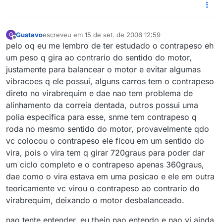
Gustavo
escreveu em
15 de set. de 2006 12:59
G
última edição por
Offline
pelo oq eu me lembro de ter estudado o contrapeso eh
um peso q gira ao contrario do sentido do motor,
justamente para balancear o motor e evitar algumas
vibracoes q ele possui, alguns carros tem o contrapeso
direto no virabrequim e dae nao tem problema de
alinhamento da correia dentada, outros possui uma
polia especifica para esse, snme tem contrapeso q
roda no mesmo sentido do motor, provavelmente qdo
vc colocou o contrapeso ele ficou em um sentido do
vira, pois o vira tem q girar 720graus para poder dar
um ciclo completo e o contrapeso apenas 360graus,
dae como o vira estava em uma posicao e ele em outra
teoricamente vc virou o contrapeso ao contrario do
virabrequim, deixando o motor desbalanceado.
nao tente entender, eu tbein nao entendo e nao vi ainda