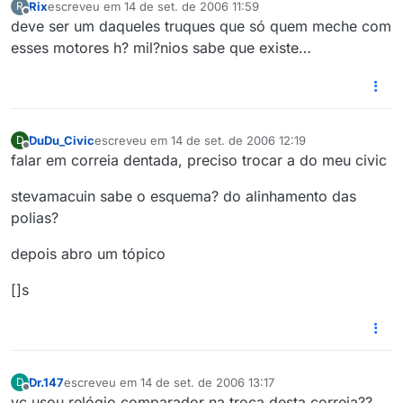
Rix
escreveu em
14 de set. de 2006 11:59
R
última edição por
Offline
deve ser um daqueles truques que só quem meche com
esses motores h? mil?nios sabe que existe…
DuDu_Civic
escreveu em
14 de set. de 2006 12:19
D
última edição por
Offline
falar em correia dentada, preciso trocar a do meu civic
stevamacuin sabe o esquema? do alinhamento das
polias?
depois abro um tópico
[]s
Dr.147
escreveu em
14 de set. de 2006 13:17
D
última edição por
Offline
vc usou relógio comparador na troca desta correia??