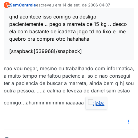
SemControle
escreveu em
14 de set. de 2006 04:07
S
última edição por
Offline
qnd acontece isso comigo eu desligo
pacientemente .. pego a marreta de 15 kg .. desco
ela com bastante delicadeza jogo td no lixo e me
quebro pra compra otro hahahaha
[snapback]539968[/snapback]
nao vou negar, mesmo eu trabalhando com informatica,
a muito tempo me faltou paciencia, so q nao consegui
ter a paciencia de buscar a marreta, ainda bem q hj sou
outra pessoa…...a calma e leveza de daniel sam estao
comigo...ahummmmmmm iaaaaaa