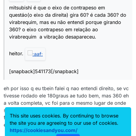
mitsubishi é que o eixo de contrapeso em
questáo(o eixo da direita) gira 60? é cada 360? do
virabrequim, mas eu não entendi porque girando
360? o eixo contrapeso em relação ao
virabrequim a vibração desapareceu.
heitor.
[snapback]541173[/snapback]
eh por isso q eu tbein falei q nao entendi direito, se vc
tivesse rodado ele 180graus ae tudo bem, mas 360 eh
a volta completa, vc foi para o mesmo lugar de onde
saiu, jah ouvi falar q em alguns seats q o contrapeso
This site uses cookies. By continuing to browse
fica no vira e q gira ao contrario do giro do motor. vai
the site you are agreeing to our use of cookies.
entender.
https://cookiesandyou.com/