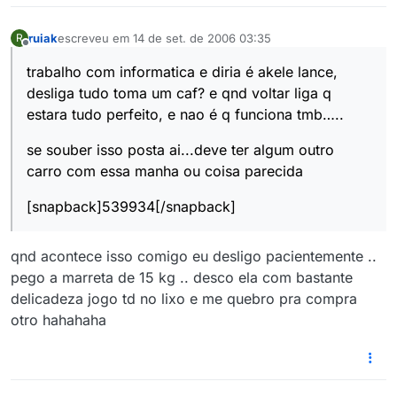
ruiak
escreveu em
14 de set. de 2006 03:35
R
última edição por
Offline
trabalho com informatica e diria é akele lance,
desliga tudo toma um caf? e qnd voltar liga q
estara tudo perfeito, e nao é q funciona tmb…..
se souber isso posta ai...deve ter algum outro
carro com essa manha ou coisa parecida
[snapback]539934[/snapback]
qnd acontece isso comigo eu desligo pacientemente ..
pego a marreta de 15 kg .. desco ela com bastante
delicadeza jogo td no lixo e me quebro pra compra
otro hahahaha