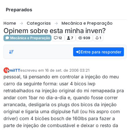
Skip to content
Preparados
Home
Categorias
Mecânica e Preparação
Opinem sobre esta minha inven?
Mecânica e Preparação
12
7
939
1
Entre para responder
milTT
escreveu em
16 de set. de 2006 03:21
M
última edição por
Offline
pessoal, tá pensando em controlar a injeção do meu
carro da seguinte forma: usar 4 bicos iwp
retrabalhados na injeção original do mi remapeada pra
andar com 1bar no dia-a-dia e, quando fosse correr
arrancada, desligaria os plugs dos bicos da injeção
original e ligaria uma digipulse full (ou his aspro com
driver) com 4 bicões bosch de 160lbs para fazer a
parte de injeção de combustável e deixar o resto da