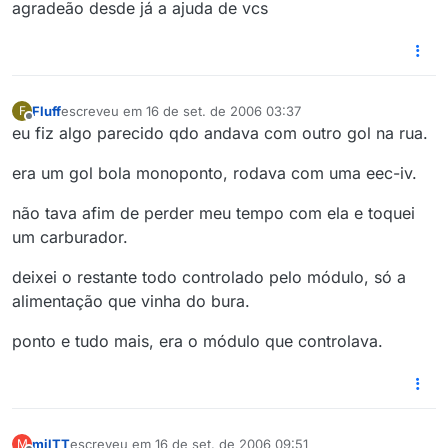
agradeão desde já a ajuda de vcs
Fluff
escreveu em
16 de set. de 2006 03:37
F
última edição por
Offline
eu fiz algo parecido qdo andava com outro gol na rua.
era um gol bola monoponto, rodava com uma eec-iv.
não tava afim de perder meu tempo com ela e toquei
um carburador.
deixei o restante todo controlado pelo módulo, só a
alimentação que vinha do bura.
ponto e tudo mais, era o módulo que controlava.
milTT
escreveu em
16 de set. de 2006 09:51
M