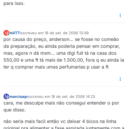
para isso.
milTT
escreveu em
18 de set. de 2006 13:49
M
última edição por
Offline
por causa do preço, anderson… se fosse no comeão
da preparação, eu ainda poderia pensar em comprar,
mas, agora n dá msm... uma digi full tá na casa dos
550,00 e uma ft tá mais de 1.500,00, fora q eu ainda ia
ter q comprar mais umas perfumarias p usar a ft
marcioap
escreveu em
18 de set. de 2006 14:25
M
última edição por
Offline
cara, me desculpe mais não consegui entender o por
que disso.
não seria mais facil então vc deixar 4 bicos na linha
original pra alimentar a fase aspirada juntamente com a