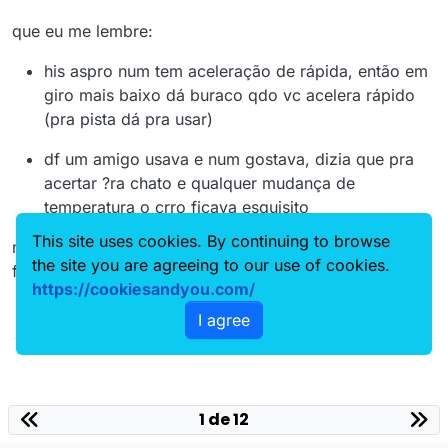
que eu me lembre:
his aspro num tem aceleração de rápida, então em
giro mais baixo dá buraco qdo vc acelera rápido
(pra pista dá pra usar)
df um amigo usava e num gostava, dizia que pra
acertar ?ra chato e qualquer mudança de
temperatura o crro ficava esquisito
This site uses cookies. By continuing to browse
na minha opnião o negócio é ir de cara pra uma
the site you are agreeing to our use of cookies.
fueltech/his full...
https://cookiesandyou.com/
I agree
1 de 12