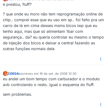
última edição por
Offline
e prestou, fluff?
? que onde eu moro não tem reprogramação online de
chip.. comprei esse que eu uso em sp.. foi feito pra um
carro de lá em cima desses msms bicos iwp que eu
tenho aqui, mas que só alimentam 1bar com
segurança.. da? eu queria controlar eu mesmo o tempo
de injeção dos bicos e deixar a central fazendo as
outras funções normais dela
ZOEGA
escreveu em
16 de set. de 2006 12:30
Z
última edição por
Offline
eu andei um bom tempo com carburador e o modulo
avb controlando o resto. igual o esquema do fluff.
sem problemas.