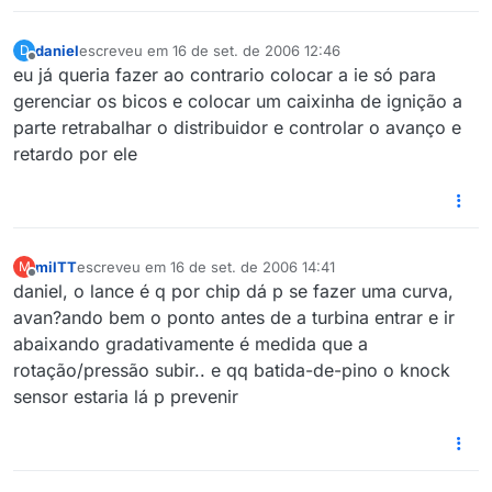
daniel
escreveu em
16 de set. de 2006 12:46
D
última edição por
Offline
eu já queria fazer ao contrario colocar a ie só para
gerenciar os bicos e colocar um caixinha de ignição a
parte retrabalhar o distribuidor e controlar o avanço e
retardo por ele
milTT
escreveu em
16 de set. de 2006 14:41
M
última edição por
Offline
daniel, o lance é q por chip dá p se fazer uma curva,
avan?ando bem o ponto antes de a turbina entrar e ir
abaixando gradativamente é medida que a
rotação/pressão subir.. e qq batida-de-pino o knock
sensor estaria lá p prevenir