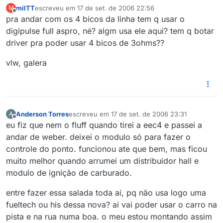
milTT
escreveu em
17 de set. de 2006 22:56
M
última edição por
Offline
pra andar com os 4 bicos da linha tem q usar o
digipulse full aspro, né? algm usa ele aqui? tem q botar
driver pra poder usar 4 bicos de 3ohms??
vlw, galera
Anderson Torres
escreveu em
17 de set. de 2006 23:31
A
última edição por
Offline
eu fiz que nem o fluff quando tirei a eec4 e passei a
andar de weber. deixei o modulo só para fazer o
controle do ponto. funcionou ate que bem, mas ficou
muito melhor quando arrumei um distribuidor hall e
modulo de ignição de carburado.
entre fazer essa salada toda ai, pq não usa logo uma
fueltech ou his dessa nova? ai vai poder usar o carro na
pista e na rua numa boa. o meu estou montando assim