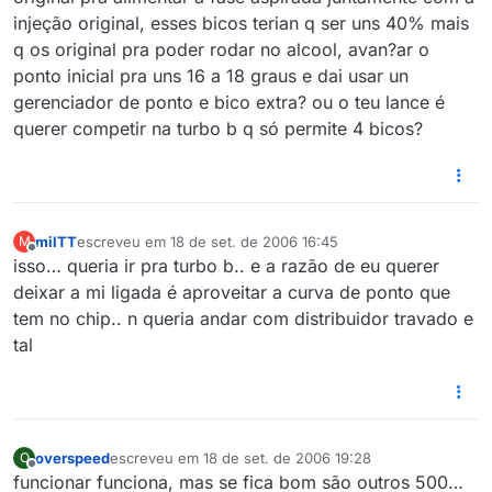
injeção original, esses bicos terian q ser uns 40% mais
q os original pra poder rodar no alcool, avan?ar o
ponto inicial pra uns 16 a 18 graus e dai usar un
gerenciador de ponto e bico extra? ou o teu lance é
querer competir na turbo b q só permite 4 bicos?
milTT
escreveu em
18 de set. de 2006 16:45
M
última edição por
Offline
isso… queria ir pra turbo b.. e a razão de eu querer
deixar a mi ligada é aproveitar a curva de ponto que
tem no chip.. n queria andar com distribuidor travado e
tal
overspeed
escreveu em
18 de set. de 2006 19:28
O
última edição por
Offline
funcionar funciona, mas se fica bom são outros 500…