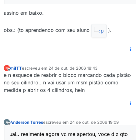
assino em baixo.
obs.: (to aprendendo com seu aluno
).
milTT
escreveu em
24 de out. de 2006 18:43
M
última edição por
Offline
e n esquece de reabrir o bloco marcando cada pistão
no seu cilindro.. n vai usar um msm pistão como
medida p abrir os 4 cilindros, hein
Anderson Torres
escreveu em
24 de out. de 2006 19:09
A
última edição por
Offline
uai.. realmente agora vc me apertou, voce diz qto