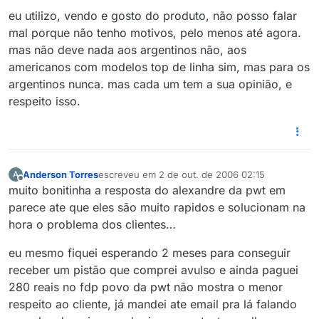
eu utilizo, vendo e gosto do produto, não posso falar
mal porque não tenho motivos, pelo menos até agora.
mas não deve nada aos argentinos não, aos
americanos com modelos top de linha sim, mas para os
argentinos nunca. mas cada um tem a sua opinião, e
respeito isso.
Anderson Torres
escreveu em
2 de out. de 2006 02:15
A
última edição por
Offline
muito bonitinha a resposta do alexandre da pwt em
parece ate que eles são muito rapidos e solucionam na
hora o problema dos clientes…
eu mesmo fiquei esperando 2 meses para conseguir
receber um pistão que comprei avulso e ainda paguei
280 reais no fdp povo da pwt não mostra o menor
respeito ao cliente, já mandei ate email pra lá falando