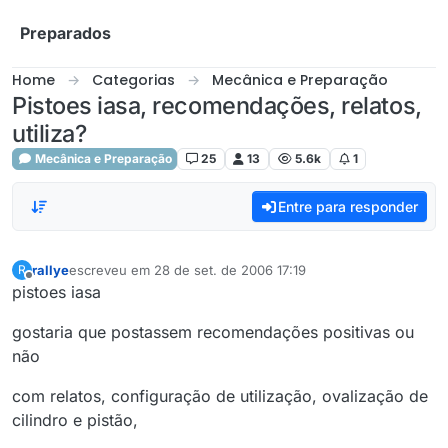
Skip to content
Preparados
Home
Categorias
Mecânica e Preparação
Pistoes iasa, recomendações, relatos,
utiliza?
Mecânica e Preparação
25
13
5.6k
1
Entre para responder
rallye
escreveu em
28 de set. de 2006 17:19
R
última edição por
Offline
pistoes iasa
gostaria que postassem recomendações positivas ou
não
com relatos, configuração de utilização, ovalização de
cilindro e pistão,