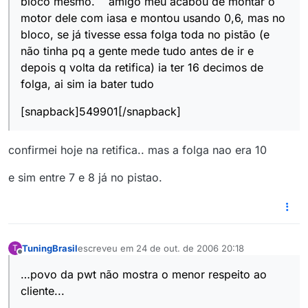
bloco mesmo. amigo meu acabou de montar o
motor dele com iasa e montou usando 0,6, mas no
bloco, se já tivesse essa folga toda no pistão (e
não tinha pq a gente mede tudo antes de ir e
depois q volta da retifica) ia ter 16 decimos de
folga, ai sim ia bater tudo
[snapback]549901[/snapback]
confirmei hoje na retifica.. mas a folga nao era 10
e sim entre 7 e 8 já no pistao.
TuningBrasil
escreveu em
24 de out. de 2006 20:18
T
última edição por
Offline
…povo da pwt não mostra o menor respeito ao
cliente...