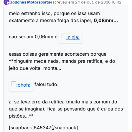
Godones Motorsports
escreveu em
24 de out. de 2006 18:42
G
última edição por
Offline
meio estranho isso, porque os iasa usam
exatamente a mesma folga dos iapel,
0,08mm…
não seriam 0,06mm é
essas coisas geralmente acontecem porque
**ninguém mede nada, manda pra retífica, e do
jeito que volta, monta…
falou tudo.
aí se teve erro da retífica (muito mais comum do
que se imagina), fica-se pensando que é culpa dos
pistões…**
[snapback]545347[/snapback]