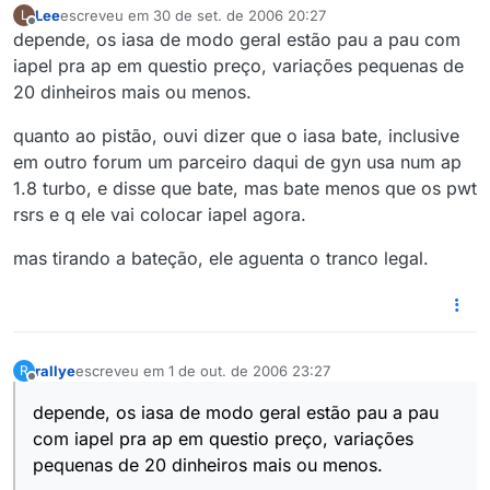
Lee
escreveu em
30 de set. de 2006 20:27
L
última edição por
Offline
depende, os iasa de modo geral estão pau a pau com
iapel pra ap em questio preço, variações pequenas de
20 dinheiros mais ou menos.
quanto ao pistão, ouvi dizer que o iasa bate, inclusive
em outro forum um parceiro daqui de gyn usa num ap
1.8 turbo, e disse que bate, mas bate menos que os pwt
rsrs e q ele vai colocar iapel agora.
mas tirando a bateção, ele aguenta o tranco legal.
rallye
escreveu em
1 de out. de 2006 23:27
R
última edição por
Offline
depende, os iasa de modo geral estão pau a pau
com iapel pra ap em questio preço, variações
pequenas de 20 dinheiros mais ou menos.