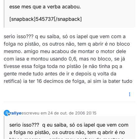
esse mes que a verba acabou.
[snapback]545737[/snapback]
serio isso??? q eu saiba, só os iapel que vem com a
folga no pistão, os outros não, tem q abrir é no bloco
mesmo. amigo meu acabou de montar o motor dele
com iasa e montou usando 0,6, mas no bloco, se já
tivesse essa folga toda no pistão (e não tinha pq a
gente mede tudo antes de ir e depois q volta da
retifica) ia ter 16 decimos de folga, ai sim ia bater tudo
rallye
escreveu em
24 de out. de 2006 20:15
R
última edição por
Offline
serio isso??? q eu saiba, só os iapel que vem com
a folga no pistão, os outros não, tem q abrir é no