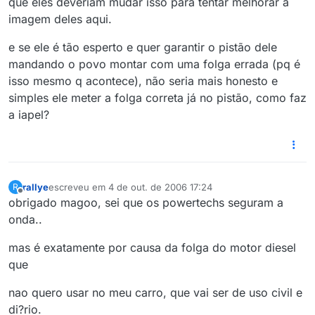
que eles deveriam mudar isso para tentar melhorar a
imagem deles aqui.
e se ele é tão esperto e quer garantir o pistão dele
mandando o povo montar com uma folga errada (pq é
isso mesmo q acontece), não seria mais honesto e
simples ele meter a folga correta já no pistão, como faz
a iapel?
rallye
escreveu em
4 de out. de 2006 17:24
R
última edição por
10 de abr. de 2006 13:24
Offline
obrigado magoo, sei que os powertechs seguram a
onda..
mas é exatamente por causa da folga do motor diesel
que
nao quero usar no meu carro, que vai ser de uso civil e
di?rio.