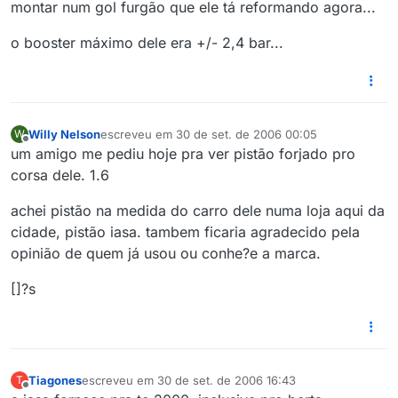
montar num gol furgão que ele tá reformando agora...
o booster máximo dele era +/- 2,4 bar...
Willy Nelson
escreveu em
30 de set. de 2006 00:05
W
última edição por
Offline
um amigo me pediu hoje pra ver pistão forjado pro
corsa dele. 1.6
achei pistão na medida do carro dele numa loja aqui da
cidade, pistão iasa. tambem ficaria agradecido pela
opinião de quem já usou ou conhe?e a marca.
[]?s
Tiagones
escreveu em
30 de set. de 2006 16:43
T
última edição por
Offline