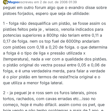
Magoo
escreveu em
2 de out. de 2006 01:39
M
última edição por
Offline
peguei em outro forum algo que o evandro disse sobre
pistoes forjados, espero que seja de utilidade:
1 - folga não desqualifica um pistão, se fosse assim os
pistões feitos pela je , wiseco, venolia indicados para
potencias superiores a 800hp não teriam entre 0,11 a
0,17 de folga. nem os top fuel de 6000hp andariam
com pistões com 0,18 a 0,20 de folga. o que determina
a folga é o tipo de liga x pressão utilizada x
(temperatura), nada a ver com a qualidade dos pistões.
o pistão original do vectra possui entre 0,05 e 0,06 de
folga, e é uma verdadeira merda, para falar a verdade
é o pior pistão em termos de resist?ncia original e o
que utiliza a menor folga lateral.
2 - ja peguei je e ross sem os furos laterais, pinos
tortos, rachados, com cavas erradas etc…isso no
começo, hoje é muito difácil. assim como os pwt, que
hoje vendo e não tenho problemas a mais de 1 ano, e