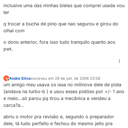
inclusive uma das minhas bielas que comprei usada vou
ter
q trocar a bucha de pino que nao segurou e girou do
olhal com
o dono anterior, fora isso tudo tranquilo quanto aos
pwt.
Andre Silva
escreveu em
29 de set. de 2006 23:08
A
última edição por
Offline
um amigo meu usava os iasa no milinove dele de pista
(andava na turbo-b ) e usou esses pistões por +/- 1 ano
e meio…só parou pq tirou a mecânica e vendeu a
carca?a...
abriu o motor pra revisão e, segundo o preparador
dele, tá tudo perfeito e fechou do mesmo jeito pra