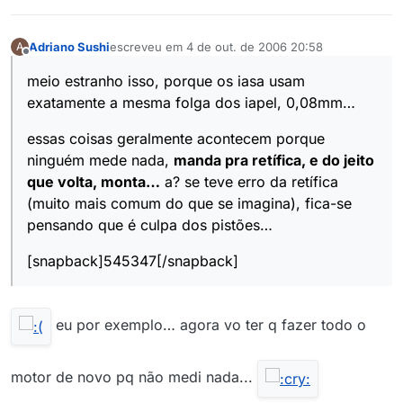
Adriano Sushi
escreveu em
4 de out. de 2006 20:58
A
última edição por
Offline
meio estranho isso, porque os iasa usam
exatamente a mesma folga dos iapel, 0,08mm…
essas coisas geralmente acontecem porque
ninguém mede nada,
manda pra retífica, e do jeito
que volta, monta…
a? se teve erro da retífica
(muito mais comum do que se imagina), fica-se
pensando que é culpa dos pistões…
[snapback]545347[/snapback]
eu por exemplo… agora vo ter q fazer todo o
motor de novo pq não medi nada...