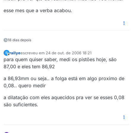
esse mes que a verba acabou.
18 dias depois
rallye
escreveu em
24 de out. de 2006 18:21
R
última edição por
Offline
para quem quiser saber, medi os pistões hoje, são
87,00 e eles tem 86,92
a 86,93mm ou seja.. a folga está em algo proximo de
0,08.. quero medir
a dilatação com eles aquecidos pra ver se esses 0,08
são suficientes.