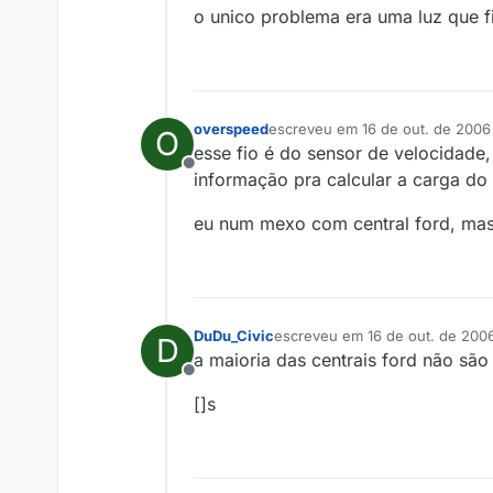
o unico problema era uma luz que fi
overspeed
escreveu em
16 de out. de 2006
O
última edição por
esse fio é do sensor de velocidade,
Offline
informação pra calcular a carga do
eu num mexo com central ford, mas 
DuDu_Civic
escreveu em
16 de out. de 2006
D
última edição por
a maioria das centrais ford não sã
Offline
[]s