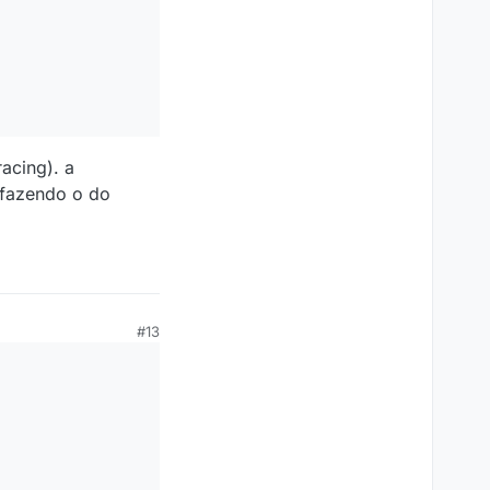
acing). a
 fazendo o do
#13