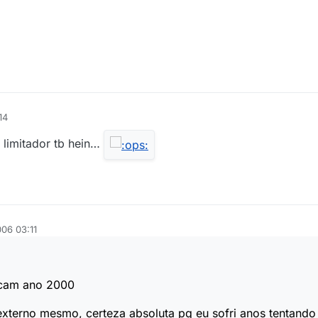
14
 limitador tb hein…
006 03:11
ocam ano 2000
 externo mesmo, certeza absoluta pq eu sofri anos tentand