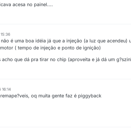
cava acesa no painel....
 15:36
 não é uma boa idéia já que a injeção (a luz que acendeu) 
 motor ( tempo de injeção e ponto de ignição)
acho que dá pra tirar no chip (aproveita e já dá um g?szi
 16:14
o remape?veis, oq muita gente faz é piggyback