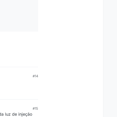
#14
#15
da luz de injeção