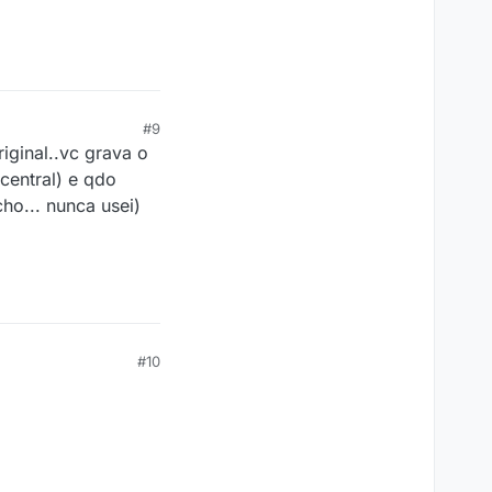
#9
iginal..vc grava o
central) e qdo
ho... nunca usei)
#10