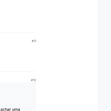
#11
#12
o achar uma