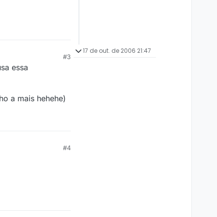
17 de out. de 2006 21:47
#3
usa essa
nho a mais hehehe)
#4