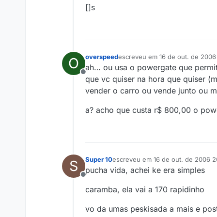
[]s
overspeed
escreveu em
16 de out. de 2006
O
última edição por
ah… ou usa o powergate que permite
Offline
que vc quiser na hora que quiser (m
vender o carro ou vende junto ou m
a? acho que custa r$ 800,00 o pow
Super 10
escreveu em
16 de out. de 2006 2
S
última edição por
pucha vida, achei ke era simples
Offline
caramba, ela vai a 170 rapidinho
vo da umas peskisada a mais e pos