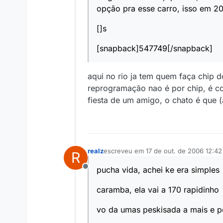
opção pra esse carro, isso em 2
[]s
[snapback]547749[/snapback]
aqui no rio ja tem quem faça chip d
reprogramação nao é por chip, é co
fiesta de um amigo, o chato é que 
realz
escreveu em
17 de out. de 2006 12:42
R
última edição por
pucha vida, achei ke era simples
Offline
caramba, ela vai a 170 rapidinho
vo da umas peskisada a mais e p