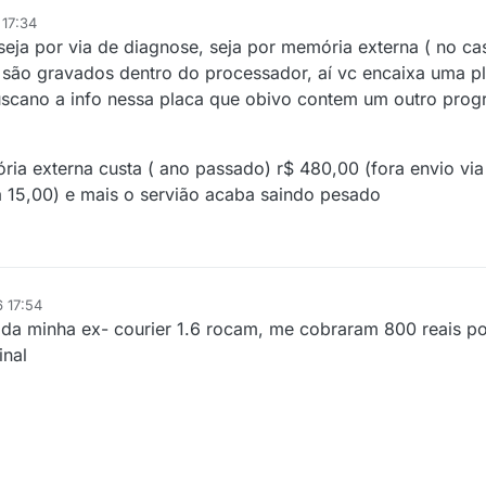
 17:34
seja por via de diagnose, seja por memória externa ( no ca
são gravados dentro do processador, aí vc encaixa uma p
uscano a info nessa placa que obivo contem um outro pro
ia externa custa ( ano passado) r$ 480,00 (fora envio vi
 15,00) e mais o servião acaba saindo pesado
6 17:54
 da minha ex- courier 1.6 rocam, me cobraram 800 reais p
inal