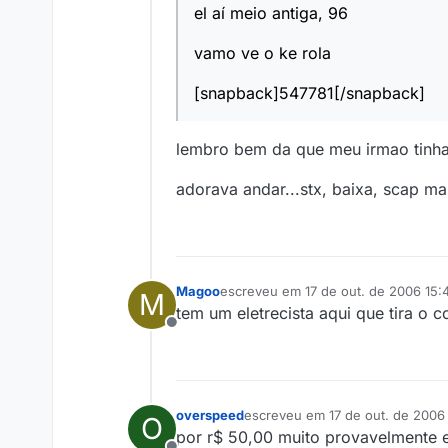
el aí meio antiga, 96
vamo ve o ke rola
[snapback]547781[/snapback]
lembro bem da que meu irmao tinh
adorava andar...stx, baixa, scap mais
Magoo
escreveu em
17 de out. de 2006 15:
M
última edição por
tem um eletrecista aqui que tira o c
Offline
overspeed
escreveu em
17 de out. de 2006
O
última edição por
por r$ 50,00 muito provavelmente ele