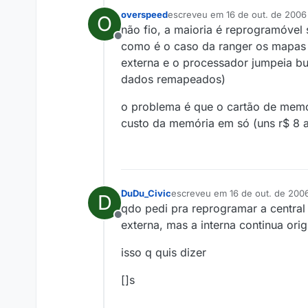
overspeed
escreveu em
16 de out. de 2006
O
última edição por
não fio, a maioria é reprogramóvel 
Offline
como é o caso da ranger os mapas 
externa e o processador jumpeia b
dados remapeados)
o problema é que o cartão de memór
custo da memória em só (uns r$ 8 a
DuDu_Civic
escreveu em
16 de out. de 200
D
última edição por
qdo pedi pra reprogramar a central
Offline
externa, mas a interna continua orig
isso q quis dizer
[]s