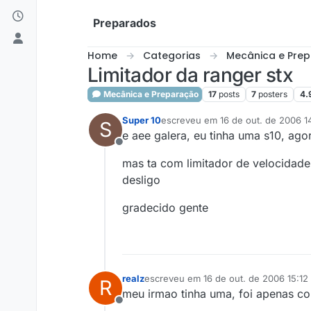
Skip to content
Preparados
Home
Categorias
Mecânica e Pre
Limitador da ranger stx
Mecânica e Preparação
17
posts
7
posters
4.
Super 10
escreveu em
16 de out. de 2006 1
S
última edição por
e aee galera, eu tinha uma s10, ago
Offline
mas ta com limitador de velocidade,
desligo
gradecido gente
realz
escreveu em
16 de out. de 2006 15:12
R
última edição por
meu irmao tinha uma, foi apenas cor
Offline