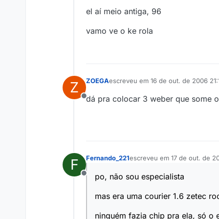
el aí meio antiga, 96
vamo ve o ke rola
ZOEGA
escreveu em
16 de out. de 2006 21:
Z
última edição por
dá pra colocar 3 weber que some o
Offline
Fernando_221
escreveu em
17 de out. de 2
F
última edição por
po, não sou especialista
Offline
mas era uma courier 1.6 zetec r
ninguém fazia chip pra ela, só o