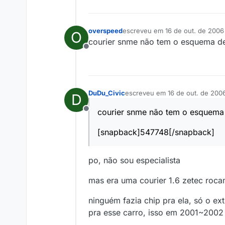
overspeed
escreveu em
16 de out. de 2006
O
última edição por
courier snme não tem o esquema de
Offline
DuDu_Civic
escreveu em
16 de out. de 200
D
última edição por
courier snme não tem o esquema 
Offline
[snapback]547748[/snapback]
po, não sou especialista
mas era uma courier 1.6 zetec roc
ninguém fazia chip pra ela, só o e
pra esse carro, isso em 2001~2002 