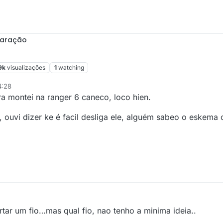
paração
9k
visualizações
1
watching
4:28
ra montei na ranger 6 caneco, loco hien.
 ouvi dizer ke é facil desliga ele, alguém sabeo o eskema o
tar um fio…mas qual fio, nao tenho a minima ideia..