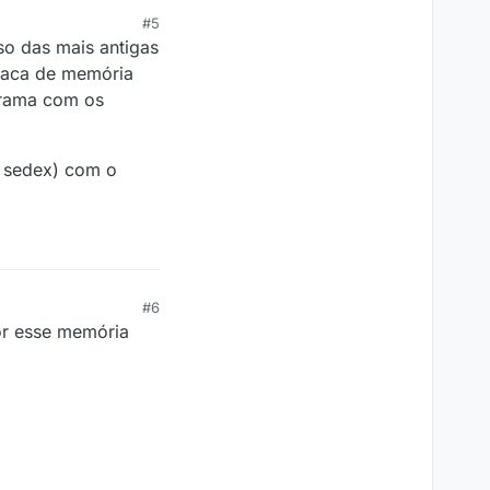
#5
so das mais antigas
laca de memória
grama com os
a sedex) com o
#6
or esse memória