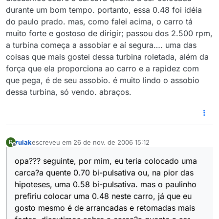
durante um bom tempo. portanto, essa 0.48 foi idéia
do paulo prado. mas, como falei acima, o carro tá
muito forte e gostoso de dirigir; passou dos 2.500 rpm,
a turbina começa a assobiar e aí segura…. uma das
coisas que mais gostei dessa turbina roletada, além da
força que ela proporciona ao carro e a rapidez com
que pega, é de seu assobio. é muito lindo o assobio
dessa turbina, só vendo. abraços.
ruiak
escreveu em
26 de nov. de 2006 15:12
R
última edição por
Offline
opa??? seguinte, por mim, eu teria colocado uma
carca?a quente 0.70 bi-pulsativa ou, na pior das
hipoteses, uma 0.58 bi-pulsativa. mas o paulinho
prefiriu colocar uma 0.48 neste carro, já que eu
gosto mesmo é de arrancadas e retomadas mais