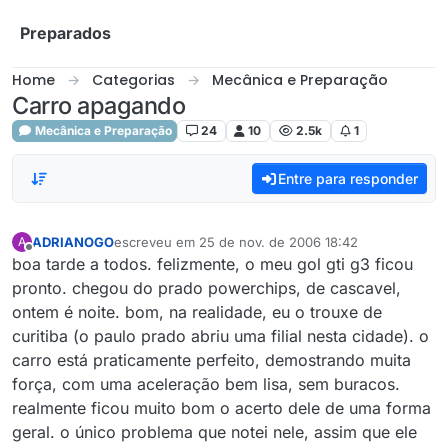
Skip to content
Preparados
Home
Categorias
Mecânica e Preparação
Carro apagando
Mecânica e Preparação
24
10
2.5k
1
Entre para responder
ADRIANOGO
escreveu em
25 de nov. de 2006 18:42
A
última edição por
Offline
boa tarde a todos. felizmente, o meu gol gti g3 ficou
pronto. chegou do prado powerchips, de cascavel,
ontem é noite. bom, na realidade, eu o trouxe de
curitiba (o paulo prado abriu uma filial nesta cidade). o
carro está praticamente perfeito, demostrando muita
força, com uma aceleração bem lisa, sem buracos.
realmente ficou muito bom o acerto dele de uma forma
geral. o único problema que notei nele, assim que ele