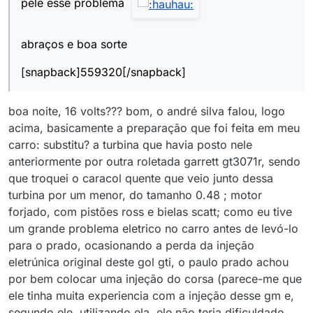
pele esse problema
abraços e boa sorte
[snapback]559320[/snapback]
boa noite, 16 volts??? bom, o andré silva falou, logo
acima, basicamente a preparação que foi feita em meu
carro: substitu? a turbina que havia posto nele
anteriormente por outra roletada garrett gt3071r, sendo
que troquei o caracol quente que veio junto dessa
turbina por um menor, do tamanho 0.48 ; motor
forjado, com pistões ross e bielas scatt; como eu tive
um grande problema eletrico no carro antes de levó-lo
para o prado, ocasionando a perda da injeção
eletrúnica original deste gol gti, o paulo prado achou
por bem colocar uma injeção do corsa (parece-me que
ele tinha muita experiencia com a injeção desse gm e,
segundo ele, utilizando ela, ele não teria dificuldade