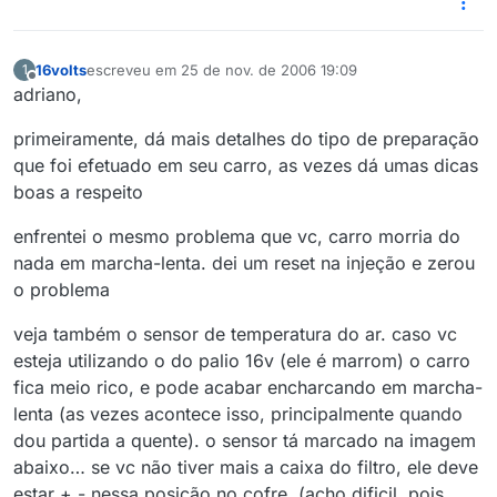
16volts
escreveu em
25 de nov. de 2006 19:09
1
última edição por
Offline
adriano,
primeiramente, dá mais detalhes do tipo de preparação
que foi efetuado em seu carro, as vezes dá umas dicas
boas a respeito
enfrentei o mesmo problema que vc, carro morria do
nada em marcha-lenta. dei um reset na injeção e zerou
o problema
veja também o sensor de temperatura do ar. caso vc
esteja utilizando o do palio 16v (ele é marrom) o carro
fica meio rico, e pode acabar encharcando em marcha-
lenta (as vezes acontece isso, principalmente quando
dou partida a quente). o sensor tá marcado na imagem
abaixo… se vc não tiver mais a caixa do filtro, ele deve
estar + - nessa posição no cofre. (acho dificil, pois