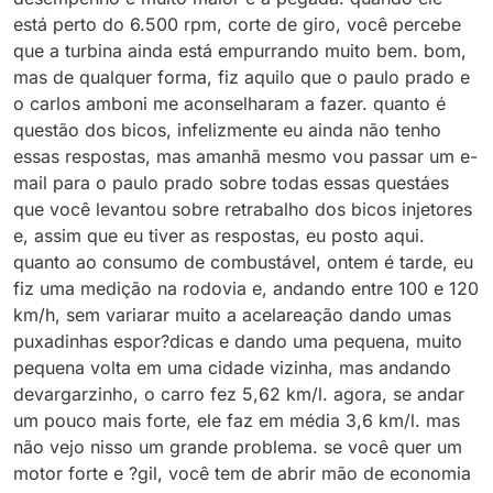
está perto do 6.500 rpm, corte de giro, você percebe
que a turbina ainda está empurrando muito bem. bom,
mas de qualquer forma, fiz aquilo que o paulo prado e
o carlos amboni me aconselharam a fazer. quanto é
questão dos bicos, infelizmente eu ainda não tenho
essas respostas, mas amanhã mesmo vou passar um e-
mail para o paulo prado sobre todas essas questáes
que você levantou sobre retrabalho dos bicos injetores
e, assim que eu tiver as respostas, eu posto aqui.
quanto ao consumo de combustável, ontem é tarde, eu
fiz uma medição na rodovia e, andando entre 100 e 120
km/h, sem variarar muito a acelareação dando umas
puxadinhas espor?dicas e dando uma pequena, muito
pequena volta em uma cidade vizinha, mas andando
devargarzinho, o carro fez 5,62 km/l. agora, se andar
um pouco mais forte, ele faz em média 3,6 km/l. mas
não vejo nisso um grande problema. se você quer um
motor forte e ?gil, você tem de abrir mão de economia