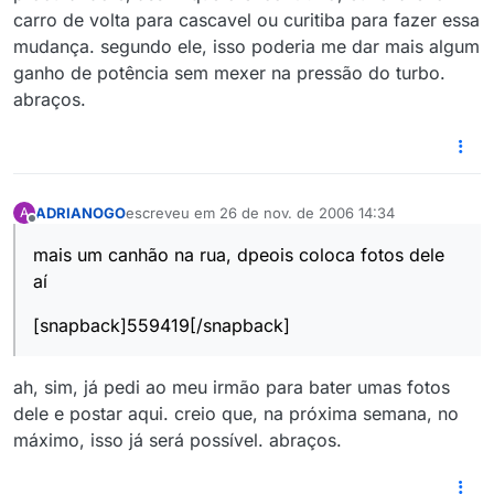
carro de volta para cascavel ou curitiba para fazer essa
mudança. segundo ele, isso poderia me dar mais algum
ganho de potência sem mexer na pressão do turbo.
abraços.
ADRIANOGO
escreveu em
26 de nov. de 2006 14:34
A
última edição por
Offline
mais um canhão na rua, dpeois coloca fotos dele
aí
[snapback]559419[/snapback]
ah, sim, já pedi ao meu irmão para bater umas fotos
dele e postar aqui. creio que, na próxima semana, no
máximo, isso já será possível. abraços.