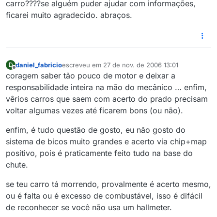
carro????se alguém puder ajudar com informações,
ficarei muito agradecido. abraços.
daniel_fabricio
escreveu em
27 de nov. de 2006 13:01
D
última edição por
Offline
coragem saber tão pouco de motor e deixar a
responsabilidade inteira na mão do mecânico … enfim,
vêrios carros que saem com acerto do prado precisam
voltar algumas vezes até ficarem bons (ou não).
enfim, é tudo questão de gosto, eu não gosto do
sistema de bicos muito grandes e acerto via chip+map
positivo, pois é praticamente feito tudo na base do
chute.
se teu carro tá morrendo, provalmente é acerto mesmo,
ou é falta ou é excesso de combustável, isso é difácil
de reconhecer se você não usa um hallmeter.