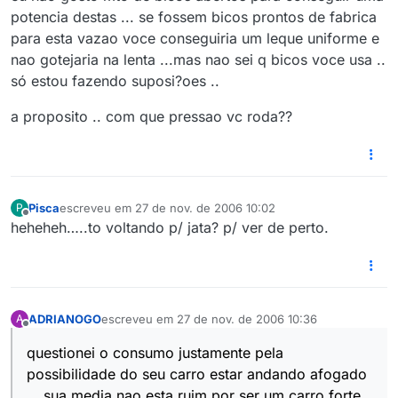
potencia destas ... se fossem bicos prontos de fabrica
para esta vazao voce conseguiria um leque uniforme e
nao gotejaria na lenta ...mas nao sei q bicos voce usa ..
só estou fazendo suposi?oes ..
a proposito .. com que pressao vc roda??
Pisca
escreveu em
27 de nov. de 2006 10:02
P
última edição por
Offline
heheheh…..to voltando p/ jata? p/ ver de perto.
ADRIANOGO
escreveu em
27 de nov. de 2006 10:36
A
última edição por
Offline
questionei o consumo justamente pela
possibilidade do seu carro estar andando afogado
… sua media nao esta ruim por ser um carro forte ,