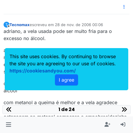
Tecnomax
escreveu em
28 de nov. de 2006 00:06
T
última edição por
Offline
adriano, a vela usada pode ser muito fria para o
excesso no álcool.
a central fica aí tentando que o motor não morra, mas
This site uses cookies. By continuing to browse
realmente é difácil. a vela fria molhadona apaga.
the site you are agreeing to our use of cookies.
experimente a nkg um ponto térmico inferior é
https://cookiesandyou.com/
sua,pode ser que ajude.
I agree
ou experimente adicionar 15 % de metanol no seu
alcool
com metanol a queima é melhor e a vela agradece
1 de 24
mantendo-se acesa. fica tranquilo que a superior
octanagem no metanol compensa a empobrecidazinha
na estequi?metrica dessa mistura.