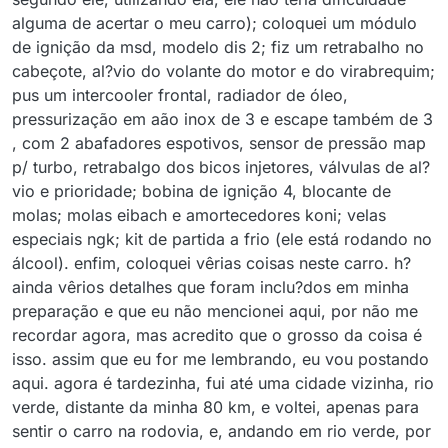
alguma de acertar o meu carro); coloquei um módulo
de ignição da msd, modelo dis 2; fiz um retrabalho no
cabeçote, al?vio do volante do motor e do virabrequim;
pus um intercooler frontal, radiador de óleo,
pressurização em aão inox de 3 e escape também de 3
, com 2 abafadores espotivos, sensor de pressão map
p/ turbo, retrabalgo dos bicos injetores, válvulas de al?
vio e prioridade; bobina de ignição 4, blocante de
molas; molas eibach e amortecedores koni; velas
especiais ngk; kit de partida a frio (ele está rodando no
álcool). enfim, coloquei vêrias coisas neste carro. h?
ainda vêrios detalhes que foram inclu?dos em minha
preparação e que eu não mencionei aqui, por não me
recordar agora, mas acredito que o grosso da coisa é
isso. assim que eu for me lembrando, eu vou postando
aqui. agora é tardezinha, fui até uma cidade vizinha, rio
verde, distante da minha 80 km, e voltei, apenas para
sentir o carro na rodovia, e, andando em rio verde, por