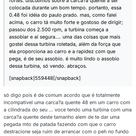
fortes. discutimos sobre a carca?a quente a ser
colocada durante um bom tempo. portanto, essa
0.48 foi idéia do paulo prado. mas, como falei
acima, o carro tá muito forte e gostoso de dirigir;
passou dos 2.500 rpm, a turbina começa a
assobiar e aí segura…. uma das coisas que mais
gostei dessa turbina roletada, além da força que
ela proporciona ao carro e a rapidez com que
pega, é de seu assobio. é muito lindo o assobio
dessa turbina, só vendo. abraços.
[snapback]559448[/snapback]
só digo pois é de comum acordo que é totalmente
incompativel uma carca?a quente 48 em um carro com
a cilindrada do seu … voce tendo uma turbina com uma
carca?a quente deste tamanho alem de te dar uma
pegada mto de patada fazendo com que o carro
destracione seja ruim de arrancar com o peh no fundo