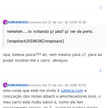
ADRIANOGO
escreveu em
27 de nov. de 2006 10:38
A
última edição por
Offline
heheheh…..to voltando p/ jata? p/ ver de perto.
[snapback]559636[/snapback]
opa, beleza pisca??? ah, vem mesmo para c?, para eu
poder mostrar-lhe o carro. abraços.
ADRIANOGO
escreveu em
27 de nov. de 2006 10:50
A
última edição por
Offline
uma coisa que está me vindo é
cabeça.com
a
colocação das molas eibach e amortecedores koni, o
meu carro está muito baixo e, como ele tem
escapamento grosso, de 3 , qualquer quebra-molas