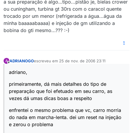
a sua preparação é algo…tipo...pistão je, bielas crower
ou cuningham, turbina gt 30rs com o caracol quente
trocado por um menor (refrigerada a água...água da
minha baaaaabaaaa) e injeção de gm utilizando a
bobina do gti mesmo...??? :-)
ADRIANOGO
escreveu em
25 de nov. de 2006 23:11
A
última edição por
Offline
adriano,
primeiramente, dá mais detalhes do tipo de
preparação que foi efetuado em seu carro, as
vezes dá umas dicas boas a respeito
enfrentei o mesmo problema que vc, carro morria
do nada em marcha-lenta. dei um reset na injeção
e zerou o problema