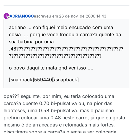
ADRIANOGO
escreveu em
26 de nov. de 2006 14:43
A
última edição por
Offline
adriano … soh fiquei meio encucado com uma
cosia .... porque voce trocou a carca?a quente da
sua turbina por uma
.48?????????????????????????????????????????????
???????????????????????????????????????
o povo daqui te mata qnd ver isso ....
[snapback]559440[/snapback]
opa??? seguinte, por mim, eu teria colocado uma
carca?a quente 0.70 bi-pulsativa ou, na pior das
hipoteses, uma 0.58 bi-pulsativa. mas o paulinho
prefiriu colocar uma 0.48 neste carro, já que eu gosto
mesmo é de arrancadas e retomadas mais fortes.
discutimos sobre a carca?a quente a ser colocada