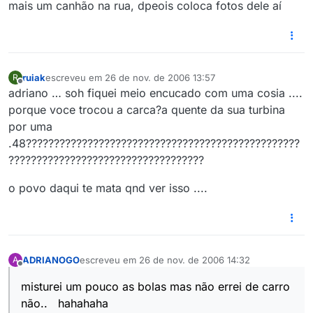
Offline
mais um canhão na rua, dpeois coloca fotos dele aí
ruiak
escreveu em
26 de nov. de 2006 13:57
R
última edição por
Offline
adriano … soh fiquei meio encucado com uma cosia ....
porque voce trocou a carca?a quente da sua turbina
por uma
.48?????????????????????????????????????????????????
???????????????????????????????????
o povo daqui te mata qnd ver isso ....
ADRIANOGO
escreveu em
26 de nov. de 2006 14:32
A
última edição por
Offline
misturei um pouco as bolas mas não errei de carro
não.. hahahaha