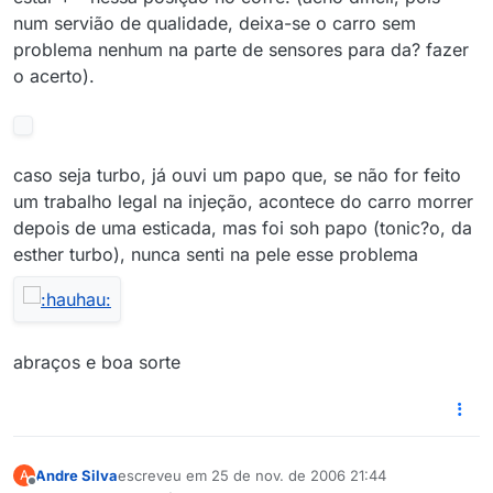
num servião de qualidade, deixa-se o carro sem
problema nenhum na parte de sensores para da? fazer
o acerto).
caso seja turbo, já ouvi um papo que, se não for feito
um trabalho legal na injeção, acontece do carro morrer
depois de uma esticada, mas foi soh papo (tonic?o, da
esther turbo), nunca senti na pele esse problema
abraços e boa sorte
Andre Silva
escreveu em
25 de nov. de 2006 21:44
A
última edição por
Offline