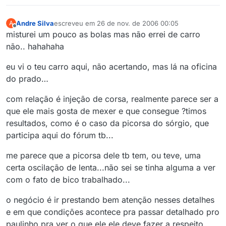
Andre Silva
escreveu em
26 de nov. de 2006 00:05
A
última edição por
Offline
misturei um pouco as bolas mas não errei de carro
não.. hahahaha
eu vi o teu carro aqui, não acertando, mas lá na oficina
do prado…
com relação é injeção de corsa, realmente parece ser a
que ele mais gosta de mexer e que consegue ?timos
resultados, como é o caso da picorsa do sórgio, que
participa aqui do fórum tb...
me parece que a picorsa dele tb tem, ou teve, uma
certa oscilação de lenta...não sei se tinha alguma a ver
com o fato de bico trabalhado...
o negócio é ir prestando bem atenção nesses detalhes
e em que condições acontece pra passar detalhado pro
paulinho pra ver o que ele ele deve fazer a respeito