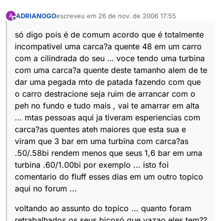
ADRIANOGO
escreveu em
26 de nov. de 2006 17:55
A
última edição por
Offline
só digo pois é de comum acordo que é totalmente
incompativel uma carca?a quente 48 em um carro
com a cilindrada do seu … voce tendo uma turbina
com uma carca?a quente deste tamanho alem de te
dar uma pegada mto de patada fazendo com que
o carro destracione seja ruim de arrancar com o
peh no fundo e tudo mais , vai te amarrar em alta
... mtas pessoas aqui ja tiveram esperiencias com
carca?as quentes ateh maiores que esta sua e
viram que 3 bar em uma turbina com carca?as
.50/.58bi rendem menos que seus 1,6 bar em uma
turbina .60/1.00bi por exemplo ... isto foi
comentario do fluff esses dias em um outro topico
aqui no forum ...
voltando ao assunto do topico ... quanto foram
retrabalhados os seus bicosó que vazao eles tem??