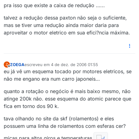
pra isso que existe a caixa de redução …...
talvez a redução dessa paxton não seja o suficiente,
mas se tiver uma redução ainda maior daria para
aproveitar o motor eletrico em sua efici?ncia máxima.
ZOEGA
escreveu em
4 de dez. de 2006 01:55
Z
última edição por
Offline
eu já vê um esquema tocado por motores eletricos, se
não me engano era num carro japoneis…
quanto a rotação o negócio é mais baixo mesmo, não
atinge 200k não. esse esquema do atomic parece que
fica em torno dos 90 k.
tava olhando no site da skf (rolamentos) e eles
possuem uma linha de rolamentos com esferas cer?
micas para altos giros e temperaturas