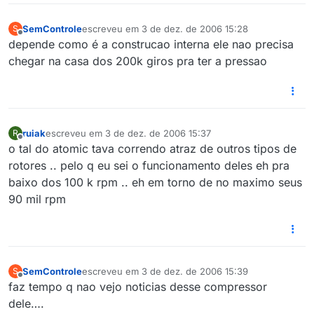
SemControle
escreveu em
3 de dez. de 2006 15:28
S
última edição por
Offline
depende como é a construcao interna ele nao precisa
chegar na casa dos 200k giros pra ter a pressao
ruiak
escreveu em
3 de dez. de 2006 15:37
R
última edição por
Offline
o tal do atomic tava correndo atraz de outros tipos de
rotores .. pelo q eu sei o funcionamento deles eh pra
baixo dos 100 k rpm .. eh em torno de no maximo seus
90 mil rpm
SemControle
escreveu em
3 de dez. de 2006 15:39
S
última edição por
Offline
faz tempo q nao vejo noticias desse compressor
dele….