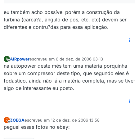
eu também acho possível porém a construção da
turbina (carca?a, angulo de pos, etc, etc) devem ser
diferentes e contru?das para essa aplicação.
AIRpower
escreveu em
6 de dez. de 2006 03:13
A
última edição por
Offline
na autopower deste mês tem uma matéria porquinha
sobre um compressor deste tipo, que segundo eles é
fodastico. ainda não lá a matéria completa, mas se tiver
algo de interessante eu posto.
ZOEGA
escreveu em
12 de dez. de 2006 13:58
Z
última edição por
Offline
peguei essas fotos no ebay: