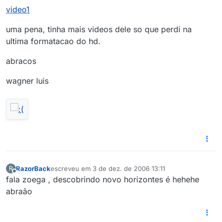
video1
uma pena, tinha mais videos dele so que perdi na
ultima formatacao do hd.
abracos
wagner luis
RazorBack
escreveu em
3 de dez. de 2006 13:11
R
última edição por
Offline
fala zoega , descobrindo novo horizontes é hehehe
abraão