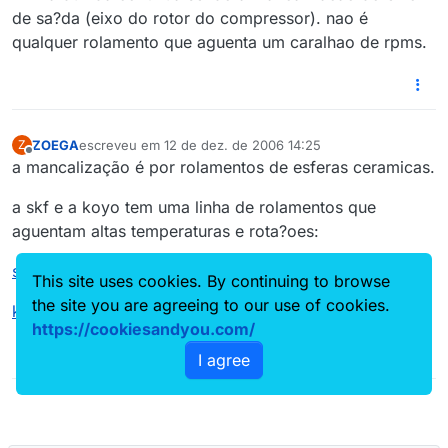
de sa?da (eixo do rotor do compressor). nao é
qualquer rolamento que aguenta um caralhao de rpms.
ZOEGA
escreveu em
12 de dez. de 2006 14:25
Z
última edição por
Offline
a mancalização é por rolamentos de esferas ceramicas.
a skf e a koyo tem uma linha de rolamentos que
aguentam altas temperaturas e rota?oes:
skf
This site uses cookies. By continuing to browse
the site you are agreeing to our use of cookies.
koyo
https://cookiesandyou.com/
I agree