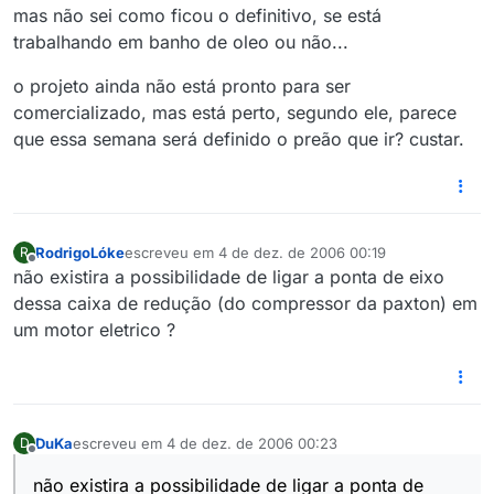
mas não sei como ficou o definitivo, se está
trabalhando em banho de oleo ou não...
o projeto ainda não está pronto para ser
comercializado, mas está perto, segundo ele, parece
que essa semana será definido o preão que ir? custar.
RodrigoLóke
escreveu em
4 de dez. de 2006 00:19
R
última edição por
Offline
não existira a possibilidade de ligar a ponta de eixo
dessa caixa de redução (do compressor da paxton) em
um motor eletrico ?
DuKa
escreveu em
4 de dez. de 2006 00:23
D
última edição por
Offline
não existira a possibilidade de ligar a ponta de