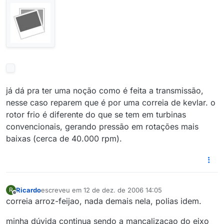
já dá pra ter uma noção como é feita a transmissão,
nesse caso reparem que é por uma correia de kevlar. o
rotor frio é diferente do que se tem em turbinas
convencionais, gerando pressão em rotações mais
baixas (cerca de 40.000 rpm).
Ricardo
escreveu em
12 de dez. de 2006 14:05
R
última edição por
12 de dez. de 2006 09:05
Offline
correia arroz-feijao, nada demais nela, polias idem.
minha dúvida continua sendo a mancalizacao do eixo