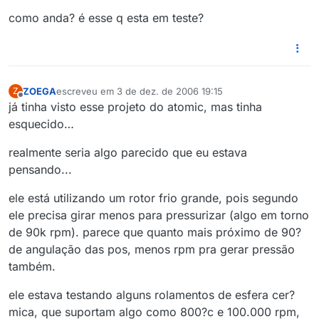
como anda? é esse q esta em teste?
ZOEGA
escreveu em
3 de dez. de 2006 19:15
Z
última edição por
Offline
já tinha visto esse projeto do atomic, mas tinha
esquecido…
realmente seria algo parecido que eu estava
pensando...
ele está utilizando um rotor frio grande, pois segundo
ele precisa girar menos para pressurizar (algo em torno
de 90k rpm). parece que quanto mais próximo de 90?
de angulação das pos, menos rpm pra gerar pressão
também.
ele estava testando alguns rolamentos de esfera cer?
mica, que suportam algo como 800?c e 100.000 rpm,