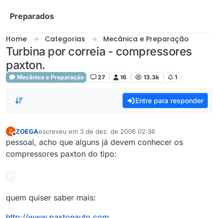
Skip to content
Preparados
Home
Categorias
Mecânica e Preparação
Turbina por correia - compressores
paxton.
Mecânica e Preparação
27
16
13.3k
1
Entre para responder
ZOEGA
escreveu em
3 de dez. de 2006 02:36
Z
última edição por
Offline
pessoal, acho que alguns já devem conhecer os
compressores paxton do tipo:
quem quiser saber mais:
http://www.paxtonauto.com