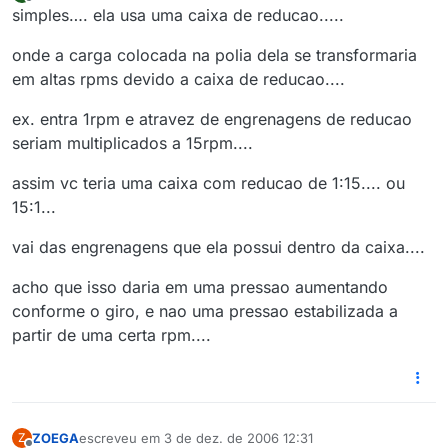
última edição por
12 de mar. de 2006 00:23
Offline
simples…. ela usa uma caixa de reducao.....
onde a carga colocada na polia dela se transformaria
em altas rpms devido a caixa de reducao....
ex. entra 1rpm e atravez de engrenagens de reducao
seriam multiplicados a 15rpm....
assim vc teria uma caixa com reducao de 1:15.... ou
15:1...
vai das engrenagens que ela possui dentro da caixa....
acho que isso daria em uma pressao aumentando
conforme o giro, e nao uma pressao estabilizada a
partir de uma certa rpm....
ZOEGA
escreveu em
3 de dez. de 2006 12:31
Z
última edição por