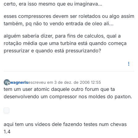
Offline
certo, era isso mesmo que eu imaginava…
esses compressores devem ser roletados ou algo assim
também, pq não to vendo entrada de oleo ali...
alguém saberia dizer, para fins de calculos, qual a
rotação média que uma turbina está quando começa
pressurizar e quando está pressurizando?
wagnerls
escreveu em
3 de dez. de 2006 12:55
W
última edição por
Offline
tem um user atomic daquele outro forum que ta
desenvolvendo um compressor nos moldes do paxton.
aqui tem uns videos dele fazendo testes num chevas
1.4