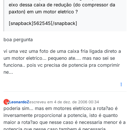
eixo dessa caixa de redução (do compressor da
paxton) em um motor eletrico ?
[snapback]562545[/snapback]
boa pergunta
vi uma vez uma foto de uma caixa fria ligada direto a
um motor eletrico… pequeno ate.... mas nao sei se
funciona.. pois vc precisa de potencia pra comprimir
ne...
LeonardoZ
escreveu em
4 de dez. de 2006 00:34
L
última edição por
Offline
poderia sim… mas em motores eletricos a rota?ao é
inversamente proporcional a potencia, isto é quanto
maior a rota?ao que nesse caso é necessaria menor é a
potencia que nesse caso tambem é necessaria...