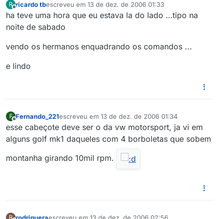
ricardo tb
escreveu em
13 de dez. de 2006 01:33
R
última edição por
Offline
ha teve uma hora que eu estava la do lado …tipo na
noite de sabado
vendo os hermanos enquadrando os comandos ...
e lindo
Fernando_221
escreveu em
13 de dez. de 2006 01:34
F
última edição por
Offline
esse cabeçote deve ser o da vw motorsport, ja vi em
alguns golf mk1 daqueles com 4 borboletas que sobem
montanha girando 10mil rpm.
rodriguera
escreveu em
13 de dez. de 2006 02:56
R