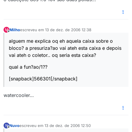
Milho
escreveu em
13 de dez. de 2006 12:38
M
última edição por
Offline
alguem me explica oq eh aquela caixa sobre o
bloco? a presuriza?ao vai ateh esta caixa e depois
vai ateh o coletor.. oq seria esta caixa?
qual a fun?ao/1??
[snapback]566301[/snapback]
watercooler…
Nuvo
escreveu em
13 de dez. de 2006 12:50
N
última edição por
Offline