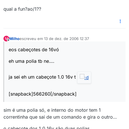
qual a fun?ao/1??
Milho
escreveu em
13 de dez. de 2006 12:37
M
última edição por
Offline
eos cabeçotes de 16vó
eh uma polia tb ne….
ja sei eh um cabeçote 1.0 16v t
[snapback]566260[/snapback]
sim é uma polia só, e interno do motor tem 1
correntinha que sai de um comando e gira o outro…
o cabeçote dos 1.0 16v são duas polias...