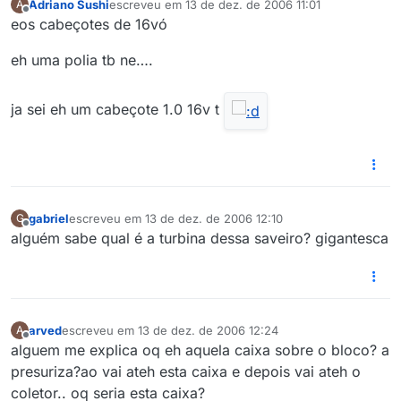
Adriano Sushi
escreveu em
13 de dez. de 2006 11:01
A
última edição por
Offline
eos cabeçotes de 16vó
eh uma polia tb ne….
ja sei eh um cabeçote 1.0 16v t
gabriel
escreveu em
13 de dez. de 2006 12:10
G
última edição por
Offline
alguém sabe qual é a turbina dessa saveiro? gigantesca
arved
escreveu em
13 de dez. de 2006 12:24
A
última edição por
Offline
alguem me explica oq eh aquela caixa sobre o bloco? a
presuriza?ao vai ateh esta caixa e depois vai ateh o
coletor.. oq seria esta caixa?