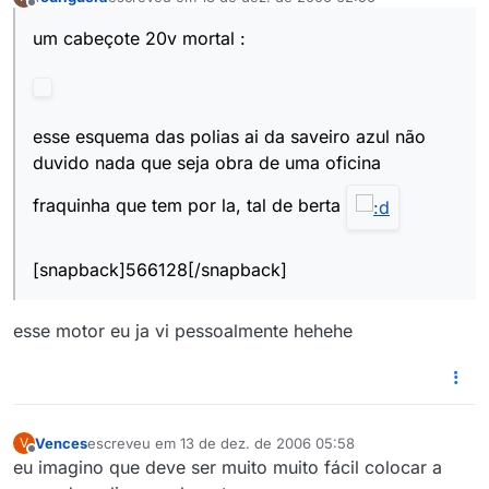
última edição por
Offline
um cabeçote 20v mortal :
esse esquema das polias ai da saveiro azul não
duvido nada que seja obra de uma oficina
fraquinha que tem por la, tal de berta
[snapback]566128[/snapback]
esse motor eu ja vi pessoalmente hehehe
Vences
escreveu em
13 de dez. de 2006 05:58
V
última edição por
Offline
eu imagino que deve ser muito muito fácil colocar a