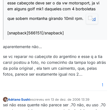
esse cabeçote deve ser o da vw motorsport, ja vi
em alguns golf mk1 daqueles com 4 borboletas
que sobem montanha girando 10mil rpm.
[snapback]566151[/snapback]
aparentemente não…
se vc reparar no cabeçote do argentino e esse q a tia
carol postou a foto, no comecinho da tampa logo atrás
da polia original , ela tem um caimento, que, pelas
fotos, parece ser exatamente igual nos 2...
Adriano Sushi
escreveu em
13 de dez. de 2006 13:39
A
última edição por
Offline
sei não essa quente não parece ser .70 não, eu uso .70