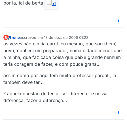
por la, tal de berta
Bruno
escreveu em
13 de dez. de 2006 01:23
B
última edição por
Offline
as vezes não ein tia carol. eu mesmo, que sou (bem)
novo, conheci um preparador, numa cidade menor que
a minha, que faz cada coisa que peixe grande nenhum
teria coragem de fazer, e com pouca grana…
assim como por aqui tem muito professor pardal , lá
também deve ter...
? aquela questão de tentar ser diferente, e nessa
diferença, fazer a diferença...