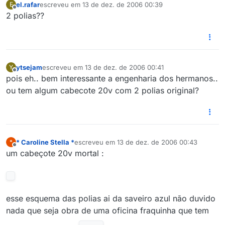
el.rafar
escreveu em
13 de dez. de 2006 00:39
E
última edição por
Offline
2 polias??
ytsejam
escreveu em
13 de dez. de 2006 00:41
Y
última edição por
Offline
pois eh.. bem interessante a engenharia dos hermanos..
ou tem algum cabecote 20v com 2 polias original?
* Caroline Stella *
escreveu em
13 de dez. de 2006 00:43
*
última edição por
12 de dez. de 2006 19:43
Offline
um cabeçote 20v mortal :
esse esquema das polias ai da saveiro azul não duvido
nada que seja obra de uma oficina fraquinha que tem