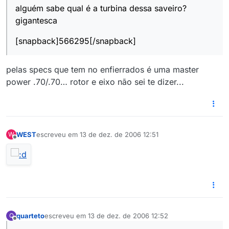
alguém sabe qual é a turbina dessa saveiro?
gigantesca
[snapback]566295[/snapback]
pelas specs que tem no enfierrados é uma master
power .70/.70… rotor e eixo não sei te dizer...
WEST
escreveu em
13 de dez. de 2006 12:51
W
última edição por
Offline
quarteto
escreveu em
13 de dez. de 2006 12:52
Q
última edição por
Offline