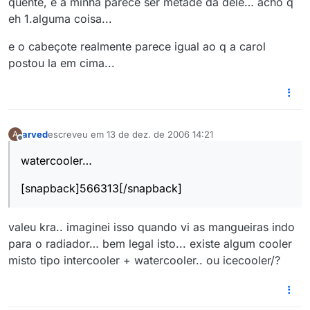
quente, e a minha parece ser metade da dele… acho q
eh 1.alguma coisa...
e o cabeçote realmente parece igual ao q a carol
postou la em cima...
arved
escreveu em
13 de dez. de 2006 14:21
A
última edição por
Offline
watercooler…
[snapback]566313[/snapback]
valeu kra.. imaginei isso quando vi as mangueiras indo
para o radiador… bem legal isto... existe algum cooler
misto tipo intercooler + watercooler.. ou icecooler/?