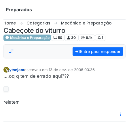
Skip to content
Preparados
Home
Categorias
Mecânica e Preparação
Cabeçote do viturro
Mecânica e Preparação
50
30
6.1k
1
Entre para responder
ytsejam
escreveu em
13 de dez. de 2006 00:36
Y
última edição por
Offline
….oq q tem de errado aqui???
relatem