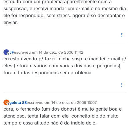
estou tb com um problema aparentemente com a
suspensão, e resolvi mandar um e-mail e no mesmo dia
ele foi respondido, sem stress. agora é só desmontar e
enviar.
JF
escreveu em
14 de dez. de 2006 11:42
J
última edição por
Offline
eu estou vendo p/ fazer minha susp. e mandei e-mail p/
eles (e foram varios com varias duvidas e perguntas)
foram todas respondidas sem problema.
goleta 88
escreveu em
14 de dez. de 2006 15:07
G
última edição por
Offline
cara, o fernando (um dos donos) é muito gente boa e
atencioso, tenta falar com ele, conheão ele de muito
tempo e essa atitude não é da indole dele.