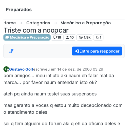
Skip to content
Preparados
Home
Categorias
Mecânica e Preparação
Triste com a noopcar
Mecânica e Preparação
16
10
1.9k
1
Entre para responder
Gustavo Golf
escreveu em
14 de dez. de 2006 03:29
G
última edição por
Offline
bom amigos… meu intiuto aki naum eh falar mal da
marca... por favor naum entendam isto ok?
ateh pq ainda naum testei suas suspensoes
mas garanto a voces q estou muito decepcionado com
o atendimento deles
sei q tem alguem do forum aki q eh da oficina deles e