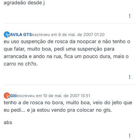
agradeão desde j
AVILA GTS
escreveu em
9 de mai. de 2007 01:20
A
última edição por
Offline
eu uso suspenção de rosca da noopcar e não tenho o
que falar, muito boa, pedi uma suspenção para
arrancada e ando na rua, fica um pouco dura, mais o
carro no ch?o.
Gili
escreveu em
10 de mai. de 2007 13:51
G
última edição por
Offline
tenho a de rosca no bora, muito boa, veio do jeito que
eu pedi… e ja estou vendo pra colocar no gts.
abs