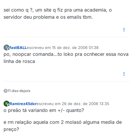
sei como q ?, um site q fiz pra uma academia, o
servidor deu problema e os emails tbm.
fastBALL
escreveu em
15 de dez. de 2006 01:38
F
última edição por
Offline
po, noopcar comanda…to loko pra ocnhecer essa nova
linha de rosca
11 dias depois
Ramirez45dxr
escreveu em
26 de dez. de 2006 13:35
R
última edição por
Offline
o preão tá variando em +/- quanto?
e rm relação aquela com 2 molasó alguma media de
preço?