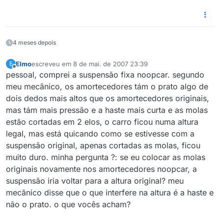
4 meses depois
Elmo
escreveu em
8 de mai. de 2007 23:39
E
última edição por
Offline
pessoal, comprei a suspensão fixa noopcar. segundo
meu mecânico, os amortecedores tám o prato algo de
dois dedos mais altos que os amortecedores originais,
mas tám mais pressão e a haste mais curta e as molas
estão cortadas em 2 elos, o carro ficou numa altura
legal, mas está quicando como se estivesse com a
suspensão original, apenas cortadas as molas, ficou
muito duro. minha pergunta ?: se eu colocar as molas
originais novamente nos amortecedores noopcar, a
suspensão iria voltar para a altura original? meu
mecânico disse que o que interfere na altura é a haste e
não o prato. o que vocês acham?