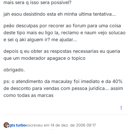
mais sera q isso sera possivel?
jah esou desistindo esta eh minha ultima tentativa...
peão desculpas por recorer ao forum para uma coisa
deste tipo mais eu ligo la, reclamo e naum vejo solucao
e sei q aki alguem ir? me ajudar...
depois q eu obter as respostas necessarias eu queria
que um moderador apagace o topico
obrigado.
ps: o atendimento da macaulay foi imediato e da 40%
de desconto para vendas com pessoa juridica... assim
como todas as marcas
gts turbo
escreveu em
14 de dez. de 2006 09:17
G
última edição por
Offline