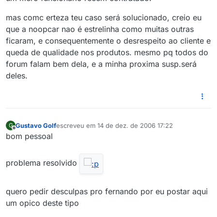
mas comc erteza teu caso será solucionado, creio eu
que a noopcar nao é estrelinha como muitas outras
ficaram, e consequentemente o desrespeito ao cliente e
queda de qualidade nos produtos. mesmo pq todos do
forum falam bem dela, e a minha proxima susp.será
deles.
Gustavo Golf
escreveu em
14 de dez. de 2006 17:22
G
última edição por
Offline
bom pessoal
problema resolvido
quero pedir desculpas pro fernando por eu postar aqui
um opico deste tipo