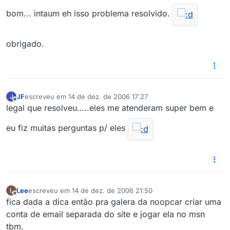
bom... intaum eh isso problema resolvido.
obrigado.
JF
escreveu em
14 de dez. de 2006 17:27
J
última edição por
Offline
legal que resolveu…..eles me atenderam super bem e
eu fiz muitas perguntas p/ eles
Lee
escreveu em
14 de dez. de 2006 21:50
L
última edição por
Offline
fica dada a dica então pra galera da noopcar criar uma
conta de email separada do site e jogar ela no msn
tbm.