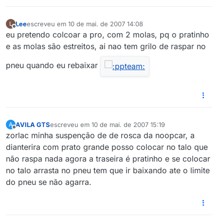
Lee
escreveu em
10 de mai. de 2007 14:08
L
última edição por
Offline
eu pretendo colcoar a pro, com 2 molas, pq o pratinho
e as molas são estreitos, ai nao tem grilo de raspar no
pneu quando eu rebaixar
AVILA GTS
escreveu em
10 de mai. de 2007 15:19
A
última edição por
Offline
zorlac minha suspenção de de rosca da noopcar, a
dianterira com prato grande posso colocar no talo que
não raspa nada agora a traseira é pratinho e se colocar
no talo arrasta no pneu tem que ir baixando ate o limite
do pneu se não agarra.