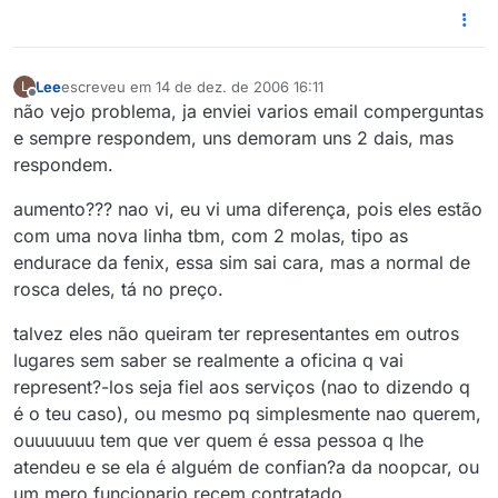
Lee
escreveu em
14 de dez. de 2006 16:11
L
última edição por
Offline
não vejo problema, ja enviei varios email comperguntas
e sempre respondem, uns demoram uns 2 dais, mas
respondem.
aumento??? nao vi, eu vi uma diferença, pois eles estão
com uma nova linha tbm, com 2 molas, tipo as
endurace da fenix, essa sim sai cara, mas a normal de
rosca deles, tá no preço.
talvez eles não queiram ter representantes em outros
lugares sem saber se realmente a oficina q vai
represent?-los seja fiel aos serviços (nao to dizendo q
é o teu caso), ou mesmo pq simplesmente nao querem,
ouuuuuuu tem que ver quem é essa pessoa q lhe
atendeu e se ela é alguém de confian?a da noopcar, ou
um mero funcionario recem contratado.