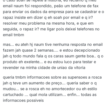
o caso soah se repete a historia, eu reclamo q meu
email naum foi respondido, peão um telefone de fax
para enviar os dados da empresa para se cadastrar e o
rapaz insiste em dizer q eh soah por email e q ir?
resolver meu problema na mesma hora, e que em
seguida, o rapaz ir? me ligar pois deixei telefones no
email tmbm
mas... eu ateh hj naum tive nenhuma resposta no email
fazem jah quase 2 semanas.... e estou decepcionado
jah q todo mundo fala q os caras saum gente boa.. q o
produto eh exelente... e eu estou luco para testar e
revender na minha cidade de uniao da vitoria
queria tmbm informacoes sobre as supensoes a rosca
jah q teve um aumento de preço... queria saber o q
mudou... se a rosca eh no amortecedor ou eh estilo
cartuchado ... qual mola utilizam... enfin... todas as
informacoes possiveis