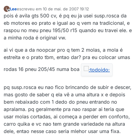
Lee
escreveu em
10 de mai. de 2007 19:12
L
última edição por
Offline
pois é avila gts 500 cv, é pq eu ja usei susp.rosca da
eb motores eo prato e igual ao q vem na tradicional, e
raspou no meu pneu 195/50 r15 quando eu travei ele. e
a minha roda é original vw.
ai vi que a da noopcar pro q tem 2 molas, a mola é
estreita e o prato tbm, entao dar? pra eu colocar umas
rodas 16 pneu 205/45 numa boa
pq susp.rosca eu nao fico brincando de subir e descer,
mas gosto de saber q ela vê a uma altura x e depois
bem rebaixado com 1 dedo do pneu entrando no
apralama. pq geralmente pra nao raspar ai teria que
usar molas cortadas, ai começa a perder em conforto,
carro quika e vc nao tem grande variedade na altura
dele, entao nesse caso seria mlehor usar uma fixa.