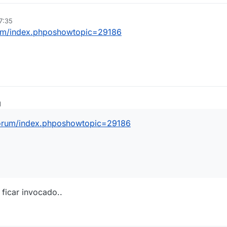
7:35
rum/index.phposhowtopic=29186
1
forum/index.phposhowtopic=29186
 ficar invocado..