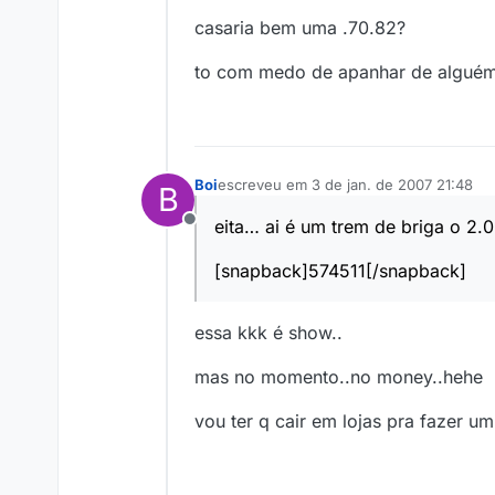
casaria bem uma .70.82?
to com medo de apanhar de alguém
Boi
escreveu em
3 de jan. de 2007 21:48
B
última edição por
eita… ai é um trem de briga o 2.0 
Offline
[snapback]574511[/snapback]
essa kkk é show..
mas no momento..no money..hehe
vou ter q cair em lojas pra fazer u