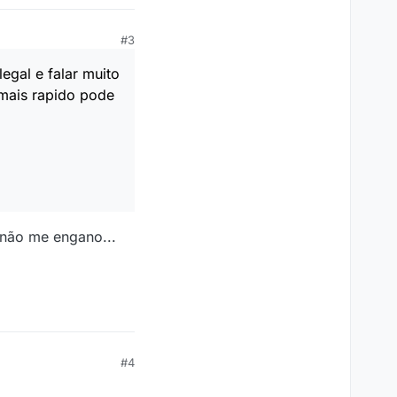
#3
legal e falar muito
 mais rapido pode
 não me engano...
#4