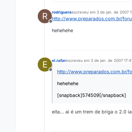
rodriguera
escreveu em
3 de jan. de 2007 1
R
última edição por
http://www.preparados.com.br/fo
Offline
hehehehe
el.rafar
escreveu em
3 de jan. de 2007 17:4
E
última edição por
http://www.preparados.com.br/
Offline
hehehehe
[snapback]574509[/snapback]
eita… ai é um trem de briga o 2.0 ia