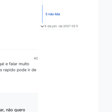
5 não lida
6 de jan. de 2007 03:11
#2
al e falar muito
s rapido pode ir de
ar, não quero