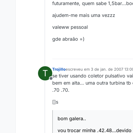
futuramente, quem sabe 1,5bar...bo
ajudem-me mais uma vezzz
valeww pessoal
gde abraão =)
Trojillo
escreveu em
3 de jan. de 2007 13:0
T
última edição por
se tiver usando coletor pulsativo vai
Offline
bem em alta… uma outra turbina tb q
.70 .70.
[]s
bom galera..
vou trocar minha .42.48…devido 