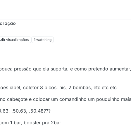
paração
.4k
visualizações
1
watching
2
pouca pressão que ela suporta, e como pretendo aumentar,
tões iapel, coletor 8 bicos, his, 2 bombas, etc etc etc
o no cabeçote e colocar um comandinho um pouquinho mais
0.63, .50.63, .50.48???
com 1 bar, booster pra 2bar