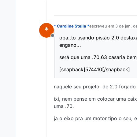
Offline
* Caroline Stella *
escreveu em
3 de jan. d
*
última edição por
opa..to usando pistão 2.0 destax
Offline
engano...
será que uma .70.63 casaria bem
[snapback]574410[/snapback]
naquele seu projeto, de 2.0 forjado
ixi, nem pense em colocar uma caix
uma .70.
ja o eixo pra um motor tipo o seu,