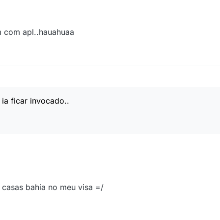
 com apl..hauahuaa
ia ficar invocado..
m casas bahia no meu visa =/