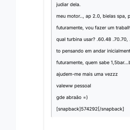
judiar dela.
meu motor.., ap 2.0, bielas spa, p
futuramente, vou fazer um traba
qual turbina usar? .60.48 .70.70,
to pensando em andar inicialment
futuramente, quem sabe 1,5bar...
ajudem-me mais uma vezzz
valeww pessoal
gde abraão =)
[snapback]574292[/snapback]