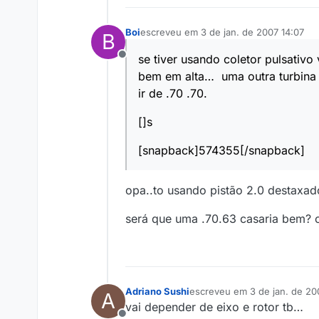
Boi
escreveu em
3 de jan. de 2007 14:07
B
última edição por
se tiver usando coletor pulsativo 
Offline
bem em alta… uma outra turbina t
ir de .70 .70.
[]s
[snapback]574355[/snapback]
opa..to usando pistão 2.0 destaxado
será que uma .70.63 casaria bem? 
Adriano Sushi
escreveu em
3 de jan. de 20
A
última edição por
vai depender de eixo e rotor tb…