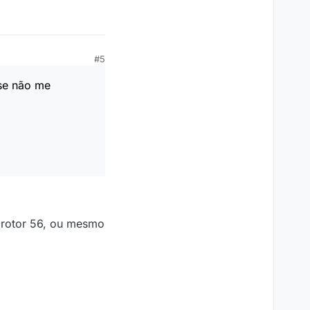
#5
 se não me
m rotor 56, ou mesmo