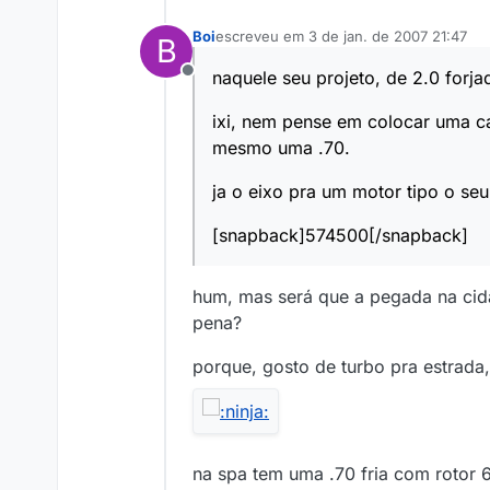
Boi
escreveu em
3 de jan. de 2007 21:47
B
última edição por
naquele seu projeto, de 2.0 forja
Offline
ixi, nem pense em colocar uma ca
mesmo uma .70.
ja o eixo pra um motor tipo o s
[snapback]574500[/snapback]
hum, mas será que a pegada na cida
pena?
porque, gosto de turbo pra estrada,
na spa tem uma .70 fria com rotor 6