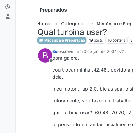
Skip to content
Preparados
Home
Categorias
Mecânica e Pre
Qual turbina usar?
Mecânica e Preparação
19
posts
10
posters
3
Boi
escreveu em
3 de jan. de 2007 07:12
B
última edição por
1 de mar. de 2007 02:1
bom galera..
Offline
vou trocar minha .42.48…devido a 
dela.
meu motor.., ap 2.0, bielas spa, pis
futuramente, vou fazer um trabalh
qual turbina usar? .60.48 .70.70, .7
to pensando em andar inicialmente 