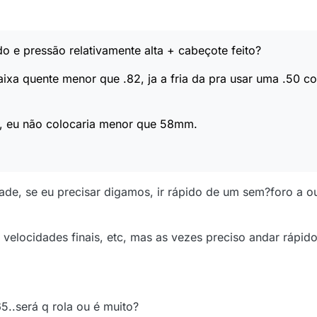
do e pressão relativamente alta + cabeçote feito?
ixa quente menor que .82, ja a fria da pra usar uma .50 co
eu, eu não colocaria menor que 58mm.
de, se eu precisar digamos, ir rápido de um sem?foro a out
 velocidades finais, etc, mas as vezes preciso andar rápid
5..será q rola ou é muito?