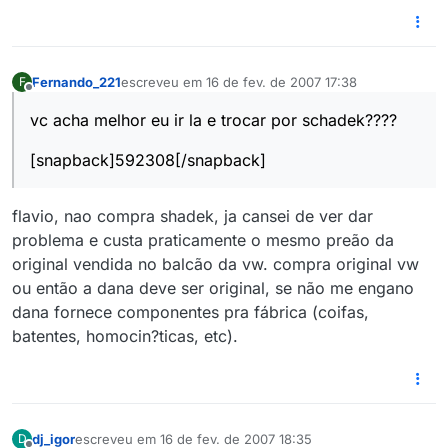
Fernando_221
escreveu em
16 de fev. de 2007 17:38
F
última edição por
Offline
vc acha melhor eu ir la e trocar por schadek????
[snapback]592308[/snapback]
flavio, nao compra shadek, ja cansei de ver dar
problema e custa praticamente o mesmo preão da
original vendida no balcão da vw. compra original vw
ou então a dana deve ser original, se não me engano
dana fornece componentes pra fábrica (coifas,
batentes, homocin?ticas, etc).
dj_igor
escreveu em
16 de fev. de 2007 18:35
D
última edição por