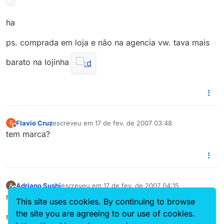
ha
ps. comprada em loja e não na agencia vw. tava mais
barato na lojinha
Flavio Cruz
escreveu em
17 de fev. de 2007 03:48
F
última edição por
Offline
tem marca?
Adriano Sushi
escreveu em
17 de fev. de 2007 04:15
A
última edição por
Offline
me foi vendida como vw mesmo.
This site uses cookies. By continuing to browse
the site you are agreeing to our use of cookies.
mas quem eh o fabricante não sei…