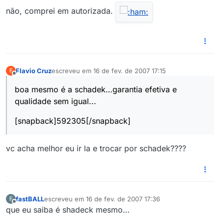
não, comprei em autorizada.
Flavio Cruz
escreveu em
16 de fev. de 2007 17:15
F
última edição por
Offline
boa mesmo é a schadek…garantia efetiva e
qualidade sem igual...
[snapback]592305[/snapback]
vc acha melhor eu ir la e trocar por schadek????
fastBALL
escreveu em
16 de fev. de 2007 17:36
F
última edição por
Offline
que eu saiba é shadeck mesmo…