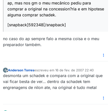
ap, mas nos gm o meu mecânico pediu para
comprar a original na concession?ria e em hipotese
alguma comprar schadek.
[snapback]592348[/snapback]
no caso do ap sempre falo a mesma coisa e o meu
preparador também.
Anderson Torres
escreveu em
16 de fev. de 2007 22:40
A
última edição por
Offline
desmonta um schadek e compara com a original que
vai ficar besta de ver… dentro da schadek tem
engrenagens de nilon ate, na original é tudo metal