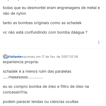
todas que eu desmontei eram engrenagens de metal e
não de nylon
tanto as bombas originais como as schadek
vc não está confundindo com bomba dáágua ?
Visitante
escreveu em
17 de fev. de 2007 02:56
?
This user is from outside of this forum
última edição por
experiencia propria:
schadek é a menos ruim das paralelas
…..maaasssss.............
eu so compro bomba de óleo e filtro de óleo na
concessin?ria.
podem parecer lendas ou ciencias ocultas