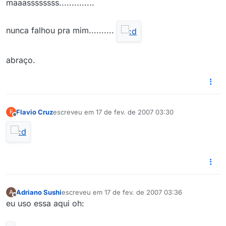
maaassssssss..............
nunca falhou pra mim..........
abraço.
Flavio Cruz
escreveu em
17 de fev. de 2007 03:30
F
última edição por
Offline
Adriano Sushi
escreveu em
17 de fev. de 2007 03:36
A
última edição por
Offline
eu uso essa aqui oh: