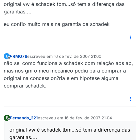
Offline
original vw é schadek tbm…só tem a diferença das
garantias....
eu confio muito mais na garantia da schadek
FRMG78
escreveu em
16 de fev. de 2007 21:00
F
última edição por
Offline
não sei como funciona a schadek com relação aos ap,
mas nos gm o meu mecânico pediu para comprar a
original na concession?ria e em hipotese alguma
comprar schadek.
Fernando_221
escreveu em
16 de fev. de 2007 21:04
F
última edição por
Offline
original vw é schadek tbm…só tem a diferença das
garantias....