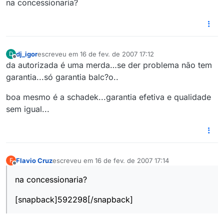
na concessionaria?
dj_igor
escreveu em
16 de fev. de 2007 17:12
D
última edição por
Offline
da autorizada é uma merda…se der problema não tem
garantia...só garantia balc?o..
boa mesmo é a schadek...garantia efetiva e qualidade
sem igual...
Flavio Cruz
escreveu em
16 de fev. de 2007 17:14
F
última edição por
Offline
na concessionaria?
[snapback]592298[/snapback]