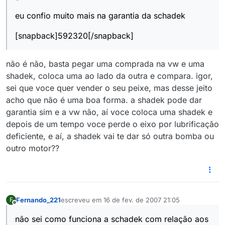
eu confio muito mais na garantia da schadek
[snapback]592320[/snapback]
não é não, basta pegar uma comprada na vw e uma
shadek, coloca uma ao lado da outra e compara. igor,
sei que voce quer vender o seu peixe, mas desse jeito
acho que não é uma boa forma. a shadek pode dar
garantia sim e a vw não, aí voce coloca uma shadek e
depois de um tempo voce perde o eixo por lubrificação
deficiente, e aí, a shadek vai te dar só outra bomba ou
outro motor??
Fernando_221
escreveu em
16 de fev. de 2007 21:05
F
última edição por
Offline
não sei como funciona a schadek com relação aos