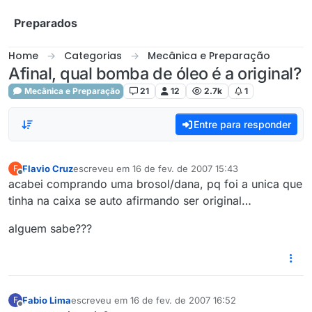
Skip to content
Preparados
Home
Categorias
Mecânica e Preparação
Afinal, qual bomba de óleo é a original?
Mecânica e Preparação
21
12
2.7k
1
Entre para responder
Flavio Cruz
escreveu em
16 de fev. de 2007 15:43
F
última edição por
Offline
acabei comprando uma brosol/dana, pq foi a unica que
tinha na caixa se auto afirmando ser original…
alguem sabe???
Fabio Lima
escreveu em
16 de fev. de 2007 16:52
F
última edição por
Offline