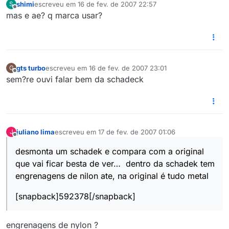
shimi
escreveu em
16 de fev. de 2007 22:57
S
última edição por
Offline
mas e ae? q marca usar?
gts turbo
escreveu em
16 de fev. de 2007 23:01
G
última edição por
Offline
sem?re ouvi falar bem da schadeck
juliano lima
escreveu em
17 de fev. de 2007 01:06
J
última edição por
Offline
desmonta um schadek e compara com a original
que vai ficar besta de ver… dentro da schadek tem
engrenagens de nilon ate, na original é tudo metal
[snapback]592378[/snapback]
engrenagens de nylon ?