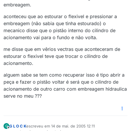
embreagem.
aconteceu que ao estourar o flexivel e pressionar a
embreagem (não sabia que tinha estourado) o
mecanico disse que o pistão interno do cilindro de
acionamento vai para o fundo e não volta.
me disse que em vêrios vectras que aconteceram de
estourar o flexivel teve que trocar o cilindro de
acionamento.
alguem sabe se tem como recuperar isso é tipo abrir a
peça e fazer o pistão voltar é será que o cilindro de
acionamento de outro carro com embreagem hidraulica
serve no meu ???
G L O C K
escreveu em
14 de mai. de 2005 12:11
G
última edição por
Offline