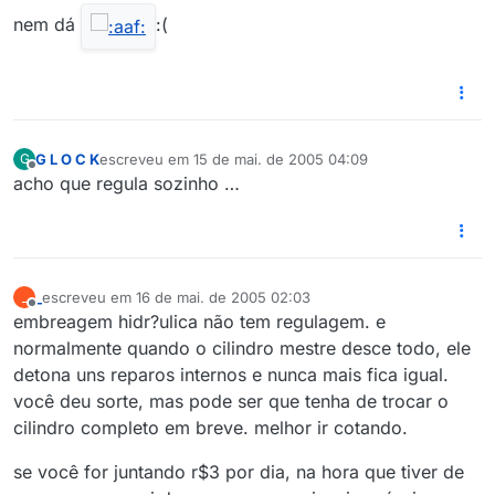
nem dá
:(
G L O C K
escreveu em
15 de mai. de 2005 04:09
G
última edição por
Offline
acho que regula sozinho …
_
escreveu em
16 de mai. de 2005 02:03
_
última edição por
Offline
embreagem hidr?ulica não tem regulagem. e
normalmente quando o cilindro mestre desce todo, ele
detona uns reparos internos e nunca mais fica igual.
você deu sorte, mas pode ser que tenha de trocar o
cilindro completo em breve. melhor ir cotando.
se você for juntando r$3 por dia, na hora que tiver de