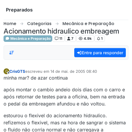
Skip to content
Preparados
Home
Categorias
Mecânica e Preparação
Acionamento hidraulico embreagem
Mecânica e Preparação
11
7
4.9k
1
Entre para responder
CrisGTS
escreveu em
14 de mai. de 2005 08:40
C
última edição por
Offline
minha mar? de azar continua
após montar o cambio andeio dois dias com o carro e
após retornar de testes para a oficina, bem na entrada
o pedal da embreagem afundou e não voltou.
estourou o flexivel do acionamento hidraulico.
refizemos o flexivel, mas na hora de sangrar o sistema
o fluido não corria normal e não carregava a