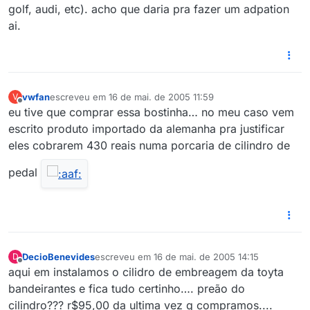
golf, audi, etc). acho que daria pra fazer um adpation
ai.
vwfan
escreveu em
16 de mai. de 2005 11:59
V
última edição por
Offline
eu tive que comprar essa bostinha… no meu caso vem
escrito produto importado da alemanha pra justificar
eles cobrarem 430 reais numa porcaria de cilindro de
pedal
DecioBenevides
escreveu em
16 de mai. de 2005 14:15
D
última edição por
Offline
aqui em instalamos o cilidro de embreagem da toyta
bandeirantes e fica tudo certinho…. preão do
cilindro??? r$95,00 da ultima vez q compramos....