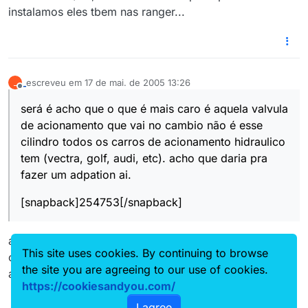
instalamos eles tbem nas ranger...
_
escreveu em
17 de mai. de 2005 13:26
_
última edição por
Offline
será é acho que o que é mais caro é aquela valvula
de acionamento que vai no cambio não é esse
cilindro todos os carros de acionamento hidraulico
tem (vectra, golf, audi, etc). acho que daria pra
fazer um adpation ai.
[snapback]254753[/snapback]
acho que não. o sistema varia de carro a carro, assim
This site uses cookies. By continuing to browse
como o di?metro do cilindro mestre. vai ser bem difácil
the site you are agreeing to our use of cookies.
achar um idêntico em outro carro.
https://cookiesandyou.com/
I agree