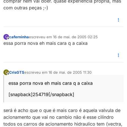
comprar nem vai doer. quase experiencia própria, mas
com outras peças ;-)
caferninha
escreveu em
16 de mai. de 2005 02:25
C
última edição por
Offline
essa porra nova eh mais cara q a caixa
CrisGTS
escreveu em
16 de mai. de 2005 11:30
C
última edição por
Offline
essa porra nova eh mais cara q a caixa
[snapback]254719[/snapback]
será é acho que o que é mais caro é aquela valvula de
acionamento que vai no cambio não é esse cilindro
todos os carros de acionamento hidraulico tem (vectra,