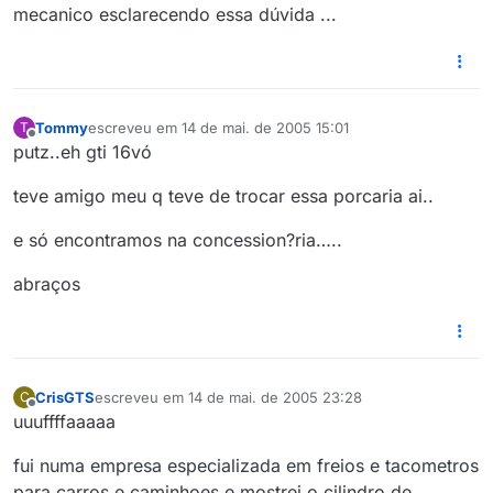
mecanico esclarecendo essa dúvida ...
Tommy
escreveu em
14 de mai. de 2005 15:01
T
última edição por
Offline
putz..eh gti 16vó
teve amigo meu q teve de trocar essa porcaria ai..
e só encontramos na concession?ria…..
abraços
CrisGTS
escreveu em
14 de mai. de 2005 23:28
C
última edição por
Offline
uuuffffaaaaa
fui numa empresa especializada em freios e tacometros
para carros e caminhoes e mostrei o cilindro de