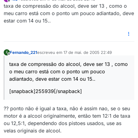
última edição por
Offline
taxa de compressão do alcool, deve ser 13 , como o
meu carro está com o ponto um pouco adiantado, deve
estar com 14 ou 15..
Fernando_221
escreveu em
17 de mai. de 2005 22:49
F
última edição por
Offline
taxa de compressão do alcool, deve ser 13 , como
o meu carro está com o ponto um pouco
adiantado, deve estar com 14 ou 15..
[snapback]255939[/snapback]
?? ponto não é igual a taxa, não é assim nao, se o seu
motor é a alcool originalmente, então tem 12:1 de taxa
ou 12,5:1, dependendo dos pistoes usados, use as
velas originais de alcool.