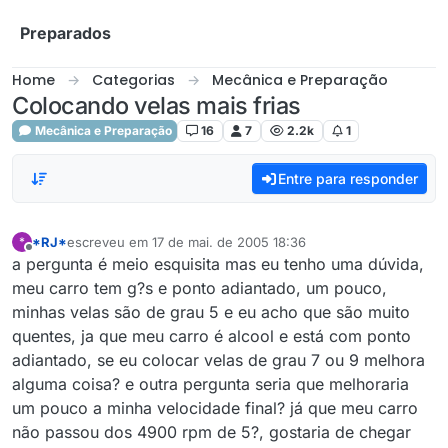
Skip to content
Preparados
Home
Categorias
Mecânica e Preparação
Colocando velas mais frias
Mecânica e Preparação
16
7
2.2k
1
Entre para responder
*RJ*
escreveu em
17 de mai. de 2005 18:36
*
última edição por
Offline
a pergunta é meio esquisita mas eu tenho uma dúvida,
meu carro tem g?s e ponto adiantado, um pouco,
minhas velas são de grau 5 e eu acho que são muito
quentes, ja que meu carro é alcool e está com ponto
adiantado, se eu colocar velas de grau 7 ou 9 melhora
alguma coisa? e outra pergunta seria que melhoraria
um pouco a minha velocidade final? já que meu carro
não passou dos 4900 rpm de 5?, gostaria de chegar