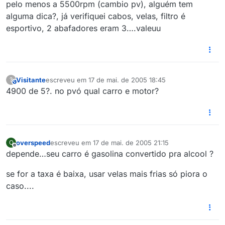
pelo menos a 5500rpm (cambio pv), alguém tem
alguma dica?, já verifiquei cabos, velas, filtro é
esportivo, 2 abafadores eram 3….valeuu
Visitante
escreveu em
17 de mai. de 2005 18:45
?
This user is from outside of this forum
última edição por
4900 de 5?. no pvó qual carro e motor?
overspeed
escreveu em
17 de mai. de 2005 21:15
O
última edição por
Offline
depende…seu carro é gasolina convertido pra alcool ?
se for a taxa é baixa, usar velas mais frias só piora o
caso....