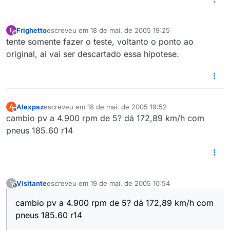
Frighetto
escreveu em
18 de mai. de 2005 19:25
F
última edição por
Offline
tente somente fazer o teste, voltanto o ponto ao
original, ai vai ser descartado essa hipotese.
Alexpaz
escreveu em
18 de mai. de 2005 19:52
A
última edição por
Offline
cambio pv a 4.900 rpm de 5? dá 172,89 km/h com
pneus 185.60 r14
Visitante
escreveu em
19 de mai. de 2005 10:54
?
This user is from outside of this forum
última edição por
cambio pv a 4.900 rpm de 5? dá 172,89 km/h com
pneus 185.60 r14