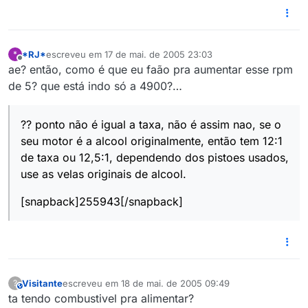
*RJ*
escreveu em
17 de mai. de 2005 23:03
*
última edição por
Offline
ae? então, como é que eu faão pra aumentar esse rpm
de 5? que está indo só a 4900?…
?? ponto não é igual a taxa, não é assim nao, se o
seu motor é a alcool originalmente, então tem 12:1
de taxa ou 12,5:1, dependendo dos pistoes usados,
use as velas originais de alcool.
[snapback]255943[/snapback]
Visitante
escreveu em
18 de mai. de 2005 09:49
?
This user is from outside of this forum
última edição por
ta tendo combustivel pra alimentar?