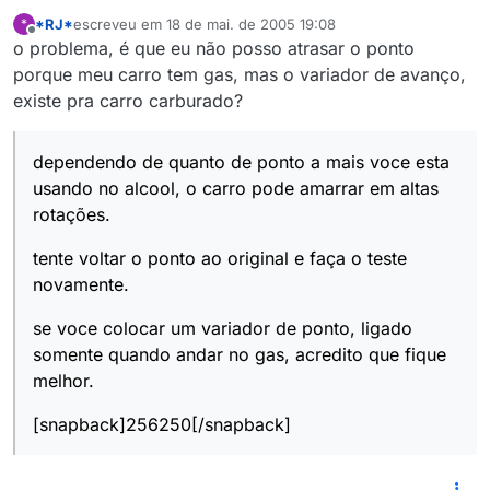
*RJ*
escreveu em
18 de mai. de 2005 19:08
*
última edição por
Offline
o problema, é que eu não posso atrasar o ponto
porque meu carro tem gas, mas o variador de avanço,
existe pra carro carburado?
dependendo de quanto de ponto a mais voce esta
usando no alcool, o carro pode amarrar em altas
rotações.
tente voltar o ponto ao original e faça o teste
novamente.
se voce colocar um variador de ponto, ligado
somente quando andar no gas, acredito que fique
melhor.
[snapback]256250[/snapback]