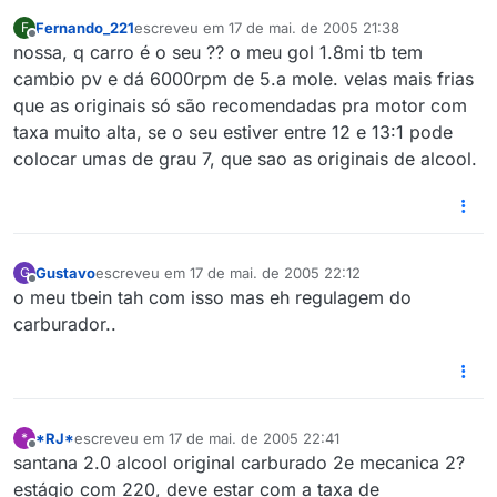
Fernando_221
escreveu em
17 de mai. de 2005 21:38
F
última edição por
Offline
nossa, q carro é o seu ?? o meu gol 1.8mi tb tem
cambio pv e dá 6000rpm de 5.a mole. velas mais frias
que as originais só são recomendadas pra motor com
taxa muito alta, se o seu estiver entre 12 e 13:1 pode
colocar umas de grau 7, que sao as originais de alcool.
Gustavo
escreveu em
17 de mai. de 2005 22:12
G
última edição por
Offline
o meu tbein tah com isso mas eh regulagem do
carburador..
*RJ*
escreveu em
17 de mai. de 2005 22:41
*
última edição por
Offline
santana 2.0 alcool original carburado 2e mecanica 2?
estágio com 220, deve estar com a taxa de