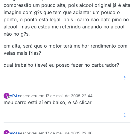
compressão um pouco alta, pois alcool original já é alta
imagine com g?s que tem que adiantar um pouco o
ponto, o ponto está legal, pois i carro não bate pino no
alcool, mas eu estou me referindo andando no alcool,
não no g?s.
em alta, será que o motor terá melhor rendimento com
velas mais frias?
qual trabalho (leve) eu posso fazer no carburador?
*RJ*
escreveu em
17 de mai. de 2005 22:44
*
última edição por
Offline
meu carro está aí em baixo, é só clicar
*RJ*
escreveu em
17 de mai. de 2005 22:46
*