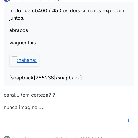
última edição por
Offline
motor da cb400 / 450 os dois cilindros explodem
juntos.
abracos
wagner luis
[snapback]265238[/snapback]
carai… tem certeza? ?
nunca imaginei...