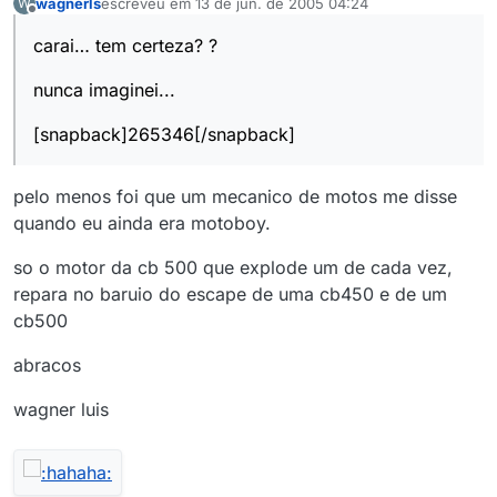
wagnerls
escreveu em
13 de jun. de 2005 04:24
W
última edição por
Offline
carai… tem certeza? ?
nunca imaginei...
[snapback]265346[/snapback]
pelo menos foi que um mecanico de motos me disse
quando eu ainda era motoboy.
so o motor da cb 500 que explode um de cada vez,
repara no baruio do escape de uma cb450 e de um
cb500
abracos
wagner luis