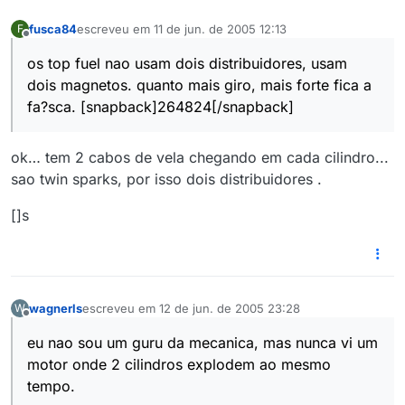
fusca84
escreveu em
11 de jun. de 2005 12:13
F
última edição por
Offline
os top fuel nao usam dois distribuidores, usam
dois magnetos. quanto mais giro, mais forte fica a
fa?sca. [snapback]264824[/snapback]
ok… tem 2 cabos de vela chegando em cada cilindro...
sao twin sparks, por isso dois distribuidores .
[]s
wagnerls
escreveu em
12 de jun. de 2005 23:28
W
última edição por
Offline
eu nao sou um guru da mecanica, mas nunca vi um
motor onde 2 cilindros explodem ao mesmo
tempo.