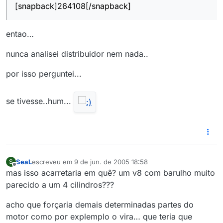
[snapback]264108[/snapback]
entao…
nunca analisei distribuidor nem nada..
por isso perguntei...
se tivesse..hum...
SeaL
escreveu em
9 de jun. de 2005 18:58
S
última edição por
Offline
mas isso acarretaria em quê? um v8 com barulho muito
parecido a um 4 cilindros???
acho que forçaria demais determinadas partes do
motor como por explemplo o vira… que teria que