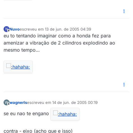
Nuvo
escreveu em
13 de jun. de 2005 04:39
N
última edição por
Offline
eu to tentando imaginar como a honda fez para
amenizar a vibração de 2 cilindros explodindo ao
mesmo tempo…
wagnerls
escreveu em
14 de jun. de 2005 00:19
W
última edição por
Offline
se eu nao te engano
contra - eixo (acho que e isso)