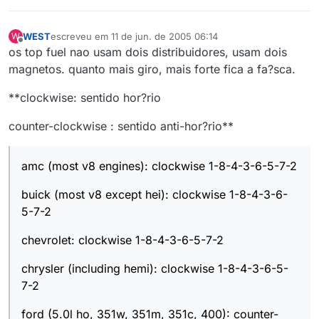
WEST
escreveu em
11 de jun. de 2005 06:14
W
última edição por
Offline
os top fuel nao usam dois distribuidores, usam dois
magnetos. quanto mais giro, mais forte fica a fa?sca.
**clockwise: sentido hor?rio
counter-clockwise : sentido anti-hor?rio**
amc (most v8 engines): clockwise 1-8-4-3-6-5-7-2
buick (most v8 except hei): clockwise 1-8-4-3-6-
5-7-2
chevrolet: clockwise 1-8-4-3-6-5-7-2
chrysler (including hemi): clockwise 1-8-4-3-6-5-
7-2
ford (5.0l ho, 351w, 351m, 351c, 400): counter-