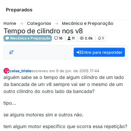
Skip to content
Preparados
Home
Categorias
Mecânica e Preparação
Tempo de cilindro nos v8
Mecânica e Preparação
16
11
2.0k
1
Entre para responder
coisa_triste
escreveu em
9 de jun. de 2005 17:44
C
última edição por
Offline
alguém sabe se o tempo de algum cilindro de um lado
da bancada de um v8 sempre vai ser o mesmo de um
outro cilindro do outro lado da bancada?
tipo…
se alguns motores sim e outros não.
tem algum motor específico que ocorra essa repetição?