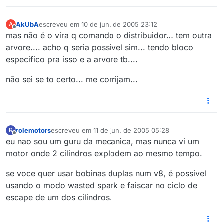
AkUbA
escreveu em
10 de jun. de 2005 23:12
A
última edição por
Offline
mas não é o vira q comando o distribuidor… tem outra
arvore.... acho q seria possivel sim... tendo bloco
especifico pra isso e a arvore tb....
não sei se to certo... me corrijam...
rolemotors
escreveu em
11 de jun. de 2005 05:28
R
última edição por
Offline
eu nao sou um guru da mecanica, mas nunca vi um
motor onde 2 cilindros explodem ao mesmo tempo.
se voce quer usar bobinas duplas num v8, é possivel
usando o modo wasted spark e faiscar no ciclo de
escape de um dos cilindros.