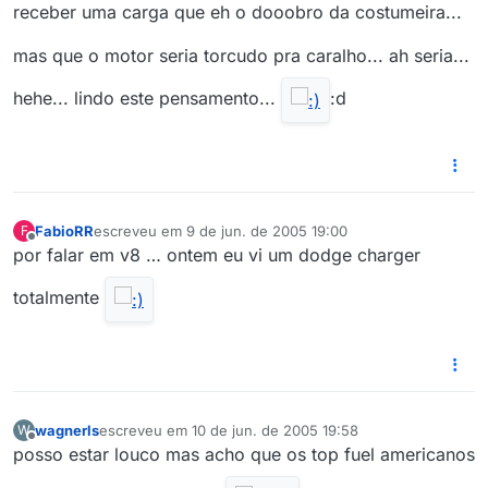
receber uma carga que eh o dooobro da costumeira...
mas que o motor seria torcudo pra caralho... ah seria...
hehe... lindo este pensamento...
:d
FabioRR
escreveu em
9 de jun. de 2005 19:00
F
última edição por
Offline
por falar em v8 … ontem eu vi um dodge charger
totalmente
wagnerls
escreveu em
10 de jun. de 2005 19:58
W
última edição por
Offline
posso estar louco mas acho que os top fuel americanos