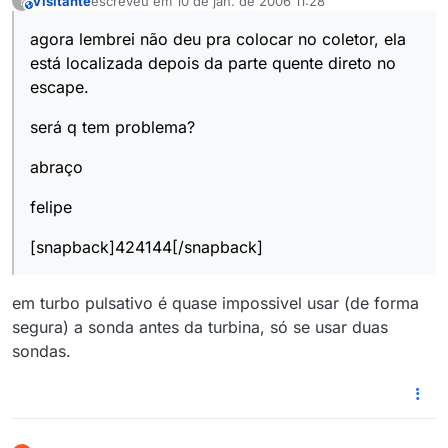
Visitante
escreveu em
10 de jan. de 2006 11:28
?
This user is from outside of this forum
última edição por
1 de out. de 2006 09:55
agora lembrei não deu pra colocar no coletor, ela
está localizada depois da parte quente direto no
escape.
será q tem problema?
abraço
felipe
[snapback]424144[/snapback]
em turbo pulsativo é quase impossivel usar (de forma
segura) a sonda antes da turbina, só se usar duas
sondas.