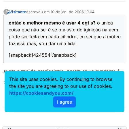
Visitante
escreveu em
10 de jan. de 2006 19:04
?
This user is from outside of this forum
última edição por
então o melhor mesmo é usar 4 egt s?
o unica
coisa que não sei é se o ajuste de iginição na aem
pode ser feita em cada cilindro, eu sei que a motec
faz isso mas, vou dar uma lida.
[snapback]424554[/snapback]
supra sumo do preciosismo, porem se vc puder ter 4
This site uses cookies. By continuing to browse
egts no seu carro, então q as tenha
the site you are agreeing to our use of cookies.
https://cookiesandyou.com/
I agree