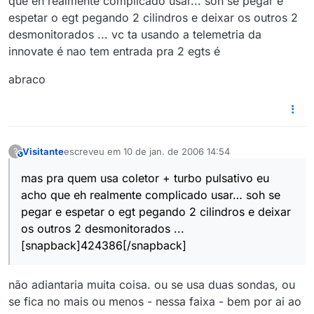
que eh realmente complicado usar... soh se pegar e
espetar o egt pegando 2 cilindros e deixar os outros 2
desmonitorados ... vc ta usando a telemetria da
innovate é nao tem entrada pra 2 egts é
abraco
Visitante
escreveu em
10 de jan. de 2006 14:54
?
This user is from outside of this forum
última edição por
1 de out. de 2006 09:57
mas pra quem usa coletor + turbo pulsativo eu
acho que eh realmente complicado usar… soh se
pegar e espetar o egt pegando 2 cilindros e deixar
os outros 2 desmonitorados ...
[snapback]424386[/snapback]
não adiantaria muita coisa. ou se usa duas sondas, ou
se fica no mais ou menos - nessa faixa - bem por ai ao