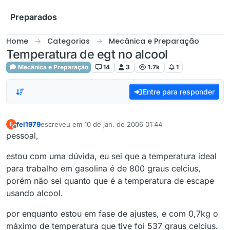
Skip to content
Preparados
Home
Categorias
Mecânica e Preparação
Temperatura de egt no alcool
Mecânica e Preparação
14
3
1.7k
1
Entre para responder
fel1979
escreveu em
10 de jan. de 2006 01:44
F
última edição por
Offline
pessoal,
estou com uma dúvida, eu sei que a temperatura ideal
para trabalho em gasolina é de 800 graus celcius,
porém não sei quanto que é a temperatura de escape
usando alcool.
por enquanto estou em fase de ajustes, e com 0,7kg o
máximo de temperatura que tive foi 537 graus celcius.