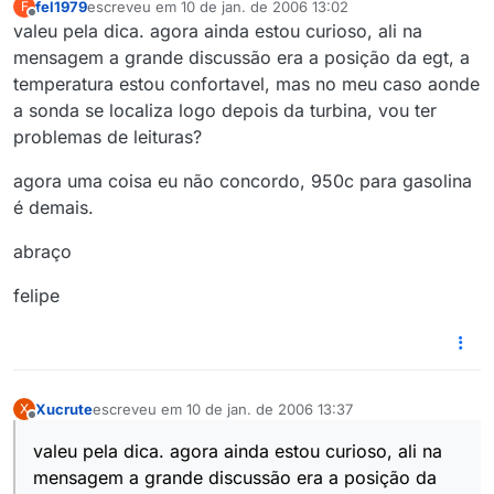
fel1979
escreveu em
10 de jan. de 2006 13:02
F
última edição por
1 de out. de 2006 08:03
Offline
valeu pela dica. agora ainda estou curioso, ali na
mensagem a grande discussão era a posição da egt, a
temperatura estou confortavel, mas no meu caso aonde
a sonda se localiza logo depois da turbina, vou ter
problemas de leituras?
agora uma coisa eu não concordo, 950c para gasolina
é demais.
abraço
felipe
Xucrute
escreveu em
10 de jan. de 2006 13:37
X
última edição por
Offline
valeu pela dica. agora ainda estou curioso, ali na
mensagem a grande discussão era a posição da