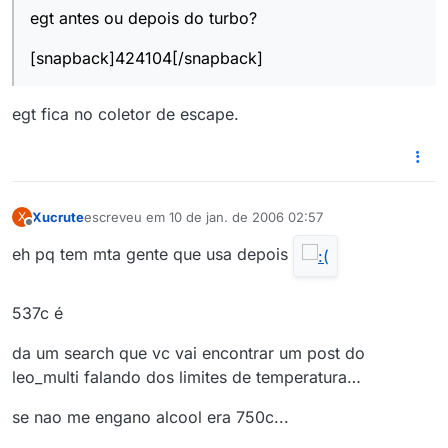
egt antes ou depois do turbo?
[snapback]424104[/snapback]
egt fica no coletor de escape.
Xucrute
escreveu em
10 de jan. de 2006 02:57
X
última edição por
Offline
eh pq tem mta gente que usa depois
537c é
da um search que vc vai encontrar um post do
leo_multi falando dos limites de temperatura…
se nao me engano alcool era 750c...