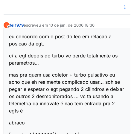
fel1979
escreveu em
10 de jan. de 2006 18:36
F
última edição por
Offline
eu concordo com o post do leo em relacao a
posicao da egt.
c/ a egt depois do turbo vc perde totalmente os
parametros…
mas pra quem usa coletor + turbo pulsativo eu
acho que eh realmente complicado usar... soh se
pegar e espetar o egt pegando 2 cilindros e deixar
os outros 2 desmonitorados ... vc ta usando a
telemetria da innovate é nao tem entrada pra 2
egts é
abraco