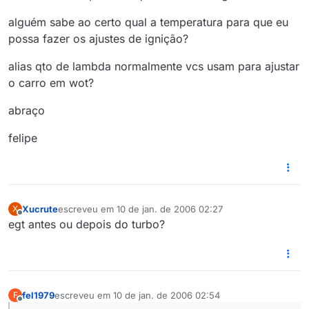
alguém sabe ao certo qual a temperatura para que eu
possa fazer os ajustes de ignição?
alias qto de lambda normalmente vcs usam para ajustar
o carro em wot?
abraço
felipe
Xucrute
escreveu em
10 de jan. de 2006 02:27
X
última edição por
Offline
egt antes ou depois do turbo?
fel1979
escreveu em
10 de jan. de 2006 02:54
F
última edição por
Offline