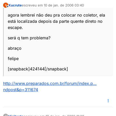
Xucrute
escreveu em
10 de jan. de 2006 03:40
X
última edição por
Offline
agora lembrei não deu pra colocar no coletor, ela
está localizada depois da parte quente direto no
escape.
será q tem problema?
abraço
felipe
[snapback]424144[/snapback]
http://www.preparados.com.br/forum/index.p…
ndpost&p=311674