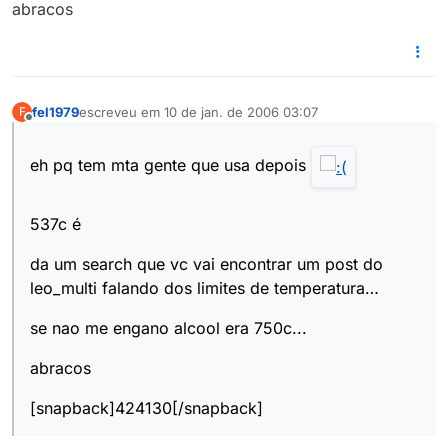
abracos
fel1979
escreveu em
10 de jan. de 2006 03:07
F
última edição por
Offline
eh pq tem mta gente que usa depois
537c é
da um search que vc vai encontrar um post do
leo_multi falando dos limites de temperatura…
se nao me engano alcool era 750c...
abracos
[snapback]424130[/snapback]