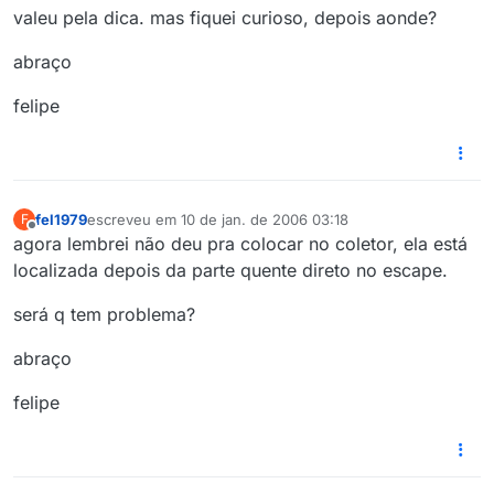
valeu pela dica. mas fiquei curioso, depois aonde?
abraço
felipe
fel1979
escreveu em
10 de jan. de 2006 03:18
F
última edição por
Offline
agora lembrei não deu pra colocar no coletor, ela está
localizada depois da parte quente direto no escape.
será q tem problema?
abraço
felipe