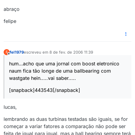
abraço
felipe
fel1979
escreveu em
8 de fev. de 2006 11:39
F
última edição por
Offline
hum…acho que uma jornal com boost eletronico
naum fica tão longe de uma ballbearing com
wastgate hein.....vai saber.....
[snapback]443543[/snapback]
lucas,
lembrando as duas turbinas testadas são iguais, se for
começar a variar fatores a comparação não pode ser
feita de igual para igual, mas a ball bearing sempre terá