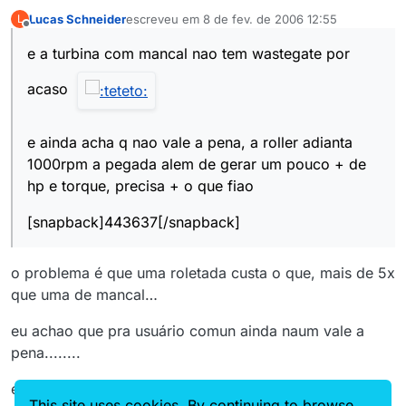
Lucas Schneider
escreveu em
8 de fev. de 2006 12:55
L
última edição por
Offline
e a turbina com mancal nao tem wastegate por
acaso
e ainda acha q nao vale a pena, a roller adianta
1000rpm a pegada alem de gerar um pouco + de
hp e torque, precisa + o que fiao
[snapback]443637[/snapback]
o problema é que uma roletada custa o que, mais de 5x
que uma de mancal…
eu achao que pra usuário comun ainda naum vale a
pena........
e sai bem mais barato uma de mancal com boost
This site uses cookies. By continuing to browse