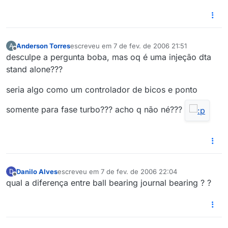
Anderson Torres
escreveu em
7 de fev. de 2006 21:51
A
última edição por
Offline
desculpe a pergunta boba, mas oq é uma injeção dta
stand alone???
seria algo como um controlador de bicos e ponto
somente para fase turbo??? acho q não né???
Danilo Alves
escreveu em
7 de fev. de 2006 22:04
D
última edição por
Offline
qual a diferença entre ball bearing journal bearing ? ?