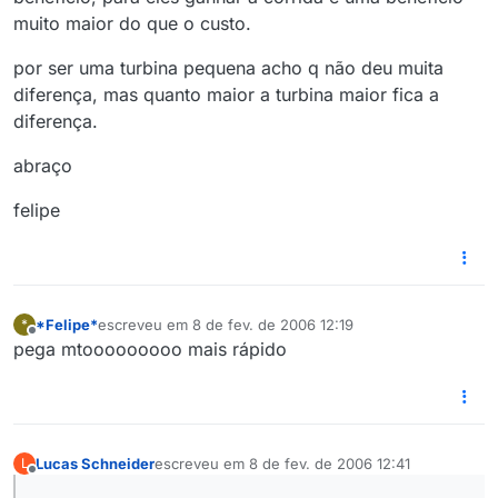
muito maior do que o custo.
por ser uma turbina pequena acho q não deu muita
diferença, mas quanto maior a turbina maior fica a
diferença.
abraço
felipe
*Felipe*
escreveu em
8 de fev. de 2006 12:19
*
última edição por
Offline
pega mtooooooooo mais rápido
Lucas Schneider
escreveu em
8 de fev. de 2006 12:41
L
última edição por
Offline