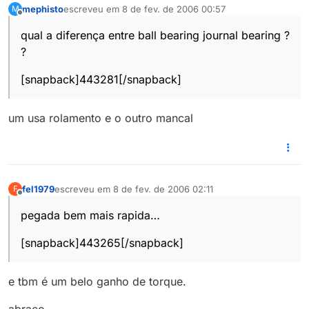
mephisto
escreveu em
8 de fev. de 2006 00:57
M
última edição por
Offline
qual a diferença entre ball bearing journal bearing ?
?
[snapback]443281[/snapback]
um usa rolamento e o outro mancal
fel1979
escreveu em
8 de fev. de 2006 02:11
F
última edição por
Offline
pegada bem mais rapida…
[snapback]443265[/snapback]
e tbm é um belo ganho de torque.