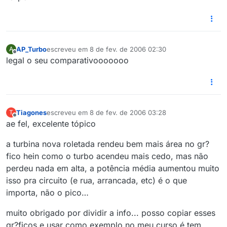
AP_Turbo
escreveu em
8 de fev. de 2006 02:30
A
última edição por
Offline
legal o seu comparativooooooo
Tiagones
escreveu em
8 de fev. de 2006 03:28
T
última edição por
Offline
ae fel, excelente tópico
a turbina nova roletada rendeu bem mais área no gr?
fico hein como o turbo acendeu mais cedo, mas não
perdeu nada em alta, a potência média aumentou muito
isso pra circuito (e rua, arrancada, etc) é o que
importa, não o pico…
muito obrigado por dividir a info... posso copiar esses
gr?ficos e usar como exemplo no meu curso é tem