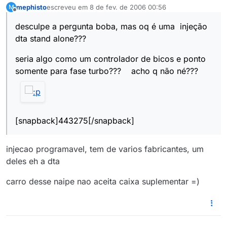
mephisto
escreveu em
8 de fev. de 2006 00:56
M
última edição por
Offline
desculpe a pergunta boba, mas oq é uma injeção
dta stand alone???
seria algo como um controlador de bicos e ponto
somente para fase turbo??? acho q não né???
[snapback]443275[/snapback]
injecao programavel, tem de varios fabricantes, um
deles eh a dta
carro desse naipe nao aceita caixa suplementar =)