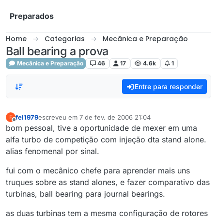
Skip to content
Preparados
Home
Categorias
Mecânica e Preparação
Ball bearing a prova
Mecânica e Preparação
46
17
4.6k
1
Entre para responder
fel1979
escreveu em
7 de fev. de 2006 21:04
F
última edição por
Offline
bom pessoal, tive a oportunidade de mexer em uma
alfa turbo de competição com injeção dta stand alone.
alias fenomenal por sinal.
fui com o mecânico chefe para aprender mais uns
truques sobre as stand alones, e fazer comparativo das
turbinas, ball bearing para journal bearings.
as duas turbinas tem a mesma configuração de rotores