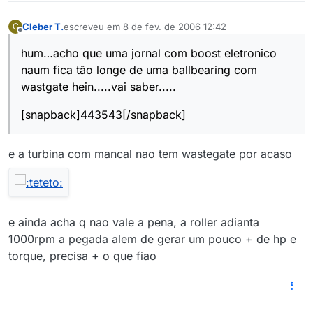
Cleber T.
escreveu em
8 de fev. de 2006 12:42
C
última edição por
Offline
hum…acho que uma jornal com boost eletronico
naum fica tão longe de uma ballbearing com
wastgate hein.....vai saber.....
[snapback]443543[/snapback]
e a turbina com mancal nao tem wastegate por acaso
e ainda acha q nao vale a pena, a roller adianta
1000rpm a pegada alem de gerar um pouco + de hp e
torque, precisa + o que fiao