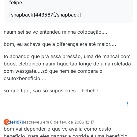
felipe
[snapback]443587[/snapback]
naum sei se vc entendeu minha colocação….
bom, eu achava que a diferença era até maior....
to achando que pra essa pressão, uma de mancal com
boost eletronico naum fique tão longe de uma roletada
com wastgate....só que nem se compara o
csutoxbeneficio....
só que tipo, são só suposições....hehehe
fel1979
escreveu em
8 de fev. de 2006 12:17
F
última edição por
Offline
bom vai depender o que vc avalia como custo
benefício, para eles ganhar a corrida é uma benefício