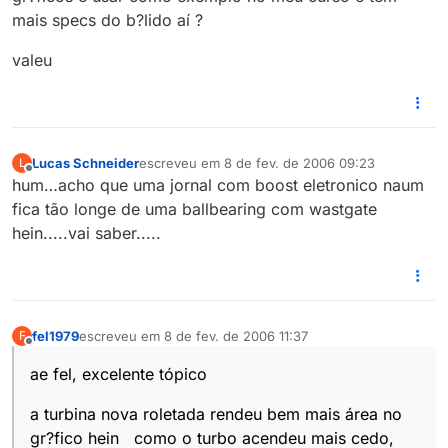
mais specs do b?lido aí ?
valeu
Lucas Schneider
escreveu em
8 de fev. de 2006 09:23
L
última edição por
Offline
hum…acho que uma jornal com boost eletronico naum
fica tão longe de uma ballbearing com wastgate
hein.....vai saber.....
fel1979
escreveu em
8 de fev. de 2006 11:37
F
última edição por
Offline
ae fel, excelente tópico
a turbina nova roletada rendeu bem mais área no
gr?fico hein como o turbo acendeu mais cedo,