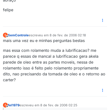
abraço
felipe
SemControle
escreveu em
8 de fev. de 2006 02:18
S
última edição por
Offline
mais uma vez eu e minhas perguntas bestas
mas essa com rolamento muda a lubrificacao? me
parece q essas de mancal a lubrificacao gera akela
parede de oleo entre as partes moveis, nessa de
rolamento isso é feito pelo rolamento propriamente
dito, nao precisando da tomada de oleo e o retorno ao
carter?
fel1979
escreveu em
8 de fev. de 2006 02:25
F
última edição por
Offline