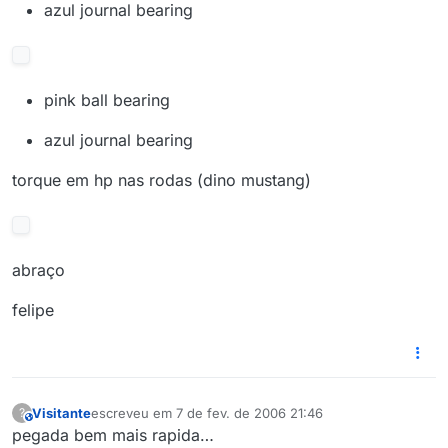
azul journal bearing
pink ball bearing
azul journal bearing
torque em hp nas rodas (dino mustang)
abraço
felipe
Visitante
escreveu em
7 de fev. de 2006 21:46
?
This user is from outside of this forum
última edição por
pegada bem mais rapida…