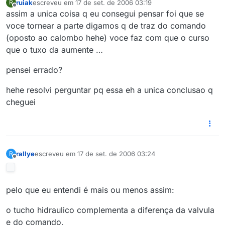
ruiak
escreveu em
17 de set. de 2006 03:19
R
última edição por
Offline
assim a unica coisa q eu consegui pensar foi que se
voce tornear a parte digamos q de traz do comando
(oposto ao calombo hehe) voce faz com que o curso
que o tuxo da aumente …
pensei errado?
hehe resolvi perguntar pq essa eh a unica conclusao q
cheguei
rallye
escreveu em
17 de set. de 2006 03:24
R
última edição por
Offline
pelo que eu entendi é mais ou menos assim:
o tucho hidraulico complementa a diferença da valvula
e do comando,