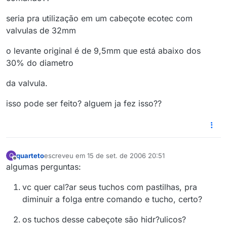
seria pra utilização em um cabeçote ecotec com
valvulas de 32mm
o levante original é de 9,5mm que está abaixo dos
30% do diametro
da valvula.
isso pode ser feito? alguem ja fez isso??
quarteto
escreveu em
15 de set. de 2006 20:51
Q
última edição por
Offline
algumas perguntas:
vc quer cal?ar seus tuchos com pastilhas, pra
diminuir a folga entre comando e tucho, certo?
os tuchos desse cabeçote são hidr?ulicos?