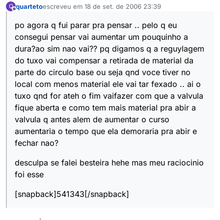
quarteto
escreveu em
18 de set. de 2006 23:39
Q
última edição por
Offline
po agora q fui parar pra pensar .. pelo q eu
consegui pensar vai aumentar um pouquinho a
dura?ao sim nao vai?? pq digamos q a reguylagem
do tuxo vai compensar a retirada de material da
parte do circulo base ou seja qnd voce tiver no
local com menos material ele vai tar fexado .. ai o
tuxo qnd for ateh o fim vaifazer com que a valvula
fique aberta e como tem mais material pra abir a
valvula q antes alem de aumentar o curso
aumentaria o tempo que ela demoraria pra abir e
fechar nao?
desculpa se falei besteira hehe mas meu raciocinio
foi esse
[snapback]541343[/snapback]