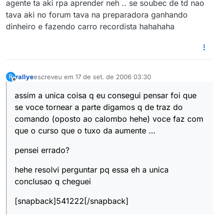
agente ta aki rpa aprender neh .. se soubec de td nao
tava aki no forum tava na preparadora ganhando
dinheiro e fazendo carro recordista hahahaha
rallye
escreveu em
17 de set. de 2006 03:30
R
última edição por
Offline
assim a unica coisa q eu consegui pensar foi que
se voce tornear a parte digamos q de traz do
comando (oposto ao calombo hehe) voce faz com
que o curso que o tuxo da aumente …
pensei errado?
hehe resolvi perguntar pq essa eh a unica
conclusao q cheguei
[snapback]541222[/snapback]