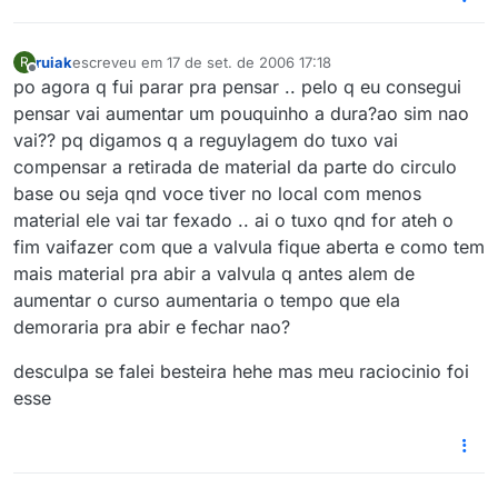
ruiak
escreveu em
17 de set. de 2006 17:18
R
última edição por
Offline
po agora q fui parar pra pensar .. pelo q eu consegui
pensar vai aumentar um pouquinho a dura?ao sim nao
vai?? pq digamos q a reguylagem do tuxo vai
compensar a retirada de material da parte do circulo
base ou seja qnd voce tiver no local com menos
material ele vai tar fexado .. ai o tuxo qnd for ateh o
fim vaifazer com que a valvula fique aberta e como tem
mais material pra abir a valvula q antes alem de
aumentar o curso aumentaria o tempo que ela
demoraria pra abir e fechar nao?
desculpa se falei besteira hehe mas meu raciocinio foi
esse