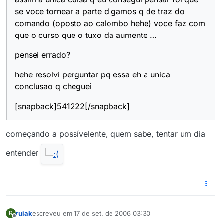
se voce tornear a parte digamos q de traz do
comando (oposto ao calombo hehe) voce faz com
que o curso que o tuxo da aumente …
pensei errado?
hehe resolvi perguntar pq essa eh a unica
conclusao q cheguei
[snapback]541222[/snapback]
começando a possívelente, quem sabe, tentar um dia
entender
ruiak
escreveu em
17 de set. de 2006 03:30
R
última edição por
Offline