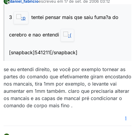
daniel_fabricio
escreveu em
17 de set. de 2006 03:12
D
última edição por
Offline
3
tentei pensar mais qse saiu fuma?a do
cerebro e nao entendi
[snapback]541211[/snapback]
se eu entendi direito, se você por exemplo tornear as
partes do comando que efetivamente giram encostando
nos mancais, tira 1mm por exemplo, o levante vai
aumentar em 1mm também. claro que precisaria alterar
os mancais e as capas de mancal pré condicionar o
comando de corpo mais fino .