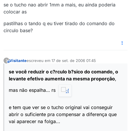
se o tucho nao abrir 1mm a mais, eu ainda poderia
colocar as
pastilhas o tando q eu tiver tirado do comando do
circulo base?
Visitante
escreveu em
17 de set. de 2006 01:45
?
This user is from outside of this forum
última edição por
se você reduzir o c?rculo b?sico do comando, o
levante efetivo aumenta na mesma proporção
,
mas não espalha… rs
e tem que ver se o tucho original vai conseguir
abrir o suficiente pra compensar a diferença que
vai aparecer na folga...