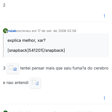
2
ruiak
escreveu em
17 de set. de 2006 02:56
R
última edição por
Offline
explica melhor, xar?
[snapback]541201[/snapback]
3
tentei pensar mais qse saiu fuma?a do cerebro
e nao entendi