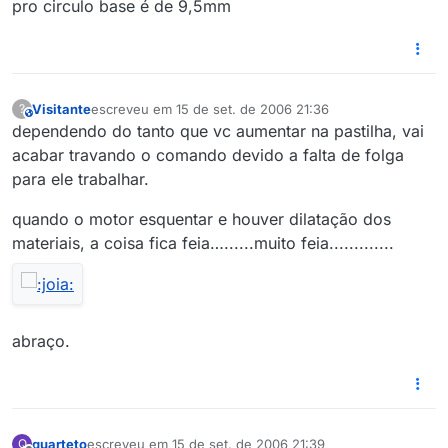
pro circulo base é de 9,5mm
Visitante
escreveu em
15 de set. de 2006 21:36
?
This user is from outside of this forum
última edição por
dependendo do tanto que vc aumentar na pastilha, vai
acabar travando o comando devido a falta de folga
para ele trabalhar.
quando o motor esquentar e houver dilatação dos
materiais, a coisa fica feia…......muito feia.............
abraço.
quarteto
escreveu em
15 de set. de 2006 21:39
Q