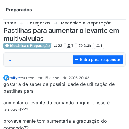
Skip to content
Preparados
Home
Categorias
Mecânica e Preparação
Pastilhas para aumentar o levante em
multivalvulas
Mecânica e Preparação
22
7
2.3k
1
Entre para responder
rallye
escreveu em
15 de set. de 2006 20:43
R
última edição por
Offline
gostaria de saber da possibilidade de utilização de
pastilhas para
aumentar o levante do comando original… isso é
possivel???
provavelmente tbm aumentaria a graduação do
comando??