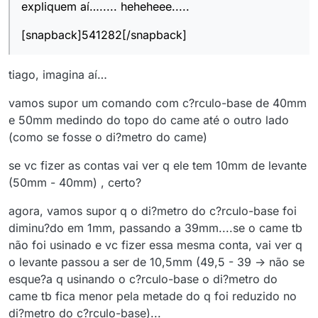
expliquem aí…..... heheheee.....
[snapback]541282[/snapback]
tiago, imagina aí…
vamos supor um comando com c?rculo-base de 40mm
e 50mm medindo do topo do came até o outro lado
(como se fosse o di?metro do came)
se vc fizer as contas vai ver q ele tem 10mm de levante
(50mm - 40mm) , certo?
agora, vamos supor q o di?metro do c?rculo-base foi
diminu?do em 1mm, passando a 39mm....se o came tb
não foi usinado e vc fizer essa mesma conta, vai ver q
o levante passou a ser de 10,5mm (49,5 - 39 -> não se
esque?a q usinando o c?rculo-base o di?metro do
came tb fica menor pela metade do q foi reduzido no
di?metro do c?rculo-base)...