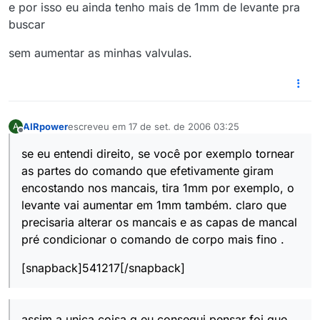
e por isso eu ainda tenho mais de 1mm de levante pra
buscar
sem aumentar as minhas valvulas.
AIRpower
escreveu em
17 de set. de 2006 03:25
A
última edição por
Offline
se eu entendi direito, se você por exemplo tornear
as partes do comando que efetivamente giram
encostando nos mancais, tira 1mm por exemplo, o
levante vai aumentar em 1mm também. claro que
precisaria alterar os mancais e as capas de mancal
pré condicionar o comando de corpo mais fino .
[snapback]541217[/snapback]
assim a unica coisa q eu consegui pensar foi que