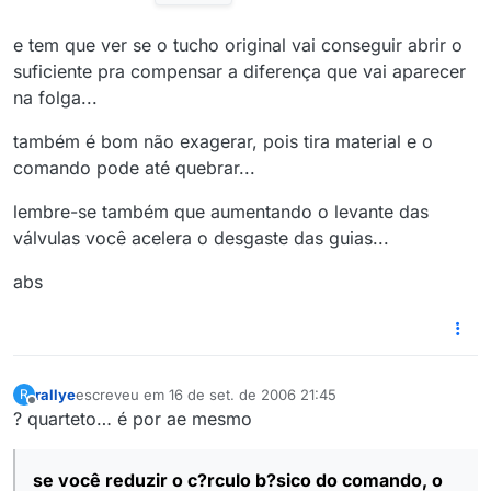
e tem que ver se o tucho original vai conseguir abrir o
suficiente pra compensar a diferença que vai aparecer
na folga...
também é bom não exagerar, pois tira material e o
comando pode até quebrar...
lembre-se também que aumentando o levante das
válvulas você acelera o desgaste das guias...
abs
rallye
escreveu em
16 de set. de 2006 21:45
R
última edição por
Offline
? quarteto… é por ae mesmo
se você reduzir o c?rculo b?sico do comando, o