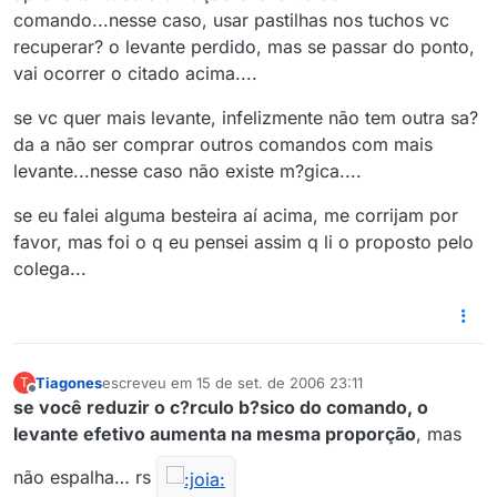
comando...nesse caso, usar pastilhas nos tuchos vc
recuperar? o levante perdido, mas se passar do ponto,
vai ocorrer o citado acima....
se vc quer mais levante, infelizmente não tem outra sa?
da a não ser comprar outros comandos com mais
levante...nesse caso não existe m?gica....
se eu falei alguma besteira aí acima, me corrijam por
favor, mas foi o q eu pensei assim q li o proposto pelo
colega...
Tiagones
escreveu em
15 de set. de 2006 23:11
T
última edição por
Offline
se você reduzir o c?rculo b?sico do comando, o
levante efetivo aumenta na mesma proporção
, mas
não espalha… rs