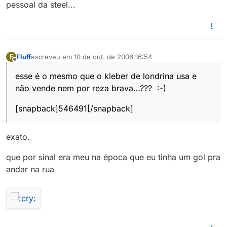
pessoal da steel...
Fluff
escreveu em
10 de out. de 2006 16:54
F
última edição por
Offline
esse é o mesmo que o kleber de londrina usa e
não vende nem por reza brava…??? :-)
[snapback]546491[/snapback]
exato.
que por sinal era meu na época que eu tinha um gol pra
andar na rua