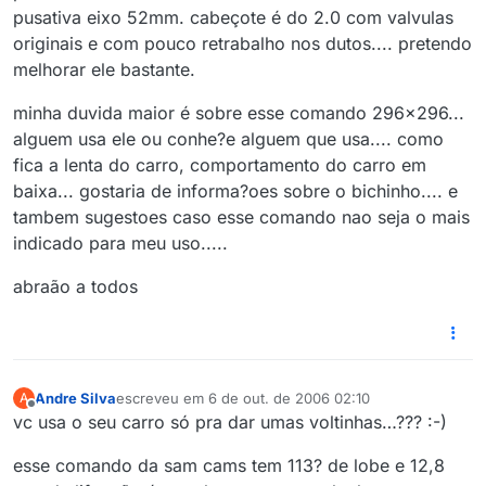
pusativa eixo 52mm. cabeçote é do 2.0 com valvulas
originais e com pouco retrabalho nos dutos.... pretendo
melhorar ele bastante.
minha duvida maior é sobre esse comando 296x296...
alguem usa ele ou conhe?e alguem que usa.... como
fica a lenta do carro, comportamento do carro em
baixa... gostaria de informa?oes sobre o bichinho.... e
tambem sugestoes caso esse comando nao seja o mais
indicado para meu uso.....
abraão a todos
Andre Silva
escreveu em
6 de out. de 2006 02:10
A
última edição por
Offline
vc usa o seu carro só pra dar umas voltinhas…??? :-)
esse comando da sam cams tem 113? de lobe e 12,8