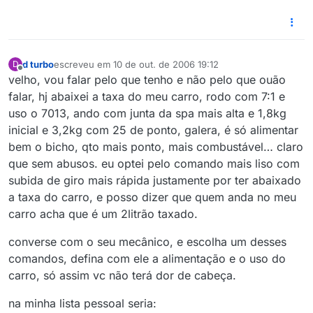
d turbo
escreveu em
10 de out. de 2006 19:12
D
última edição por
Offline
velho, vou falar pelo que tenho e não pelo que ouão
falar, hj abaixei a taxa do meu carro, rodo com 7:1 e
uso o 7013, ando com junta da spa mais alta e 1,8kg
inicial e 3,2kg com 25 de ponto, galera, é só alimentar
bem o bicho, qto mais ponto, mais combustável… claro
que sem abusos. eu optei pelo comando mais liso com
subida de giro mais rápida justamente por ter abaixado
a taxa do carro, e posso dizer que quem anda no meu
carro acha que é um 2litrão taxado.
converse com o seu mecânico, e escolha um desses
comandos, defina com ele a alimentação e o uso do
carro, só assim vc não terá dor de cabeça.
na minha lista pessoal seria: