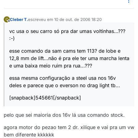
Cleber T.
escreveu em
10 de out. de 2006 18:20
C
última edição por
Offline
vc usa o seu carro só pra dar umas voltinhas…???
:-)
esse comando da sam cams tem 113? de lobe e
12,8 mm de lift...não é pra ele ter uma marcha lenta
e uma baixa meio ruim pra rua...???
essa mesma configuração a steel usa nos 16v
deles e parece que o everson no drag light tb...
[snapback]545661[/snapback]
pelo que sei maioria dos 16v lá usa comando stock.
agora motor do pezao tem 2 dr. xilique e vai pra um vw
bem diferente kkkkkk