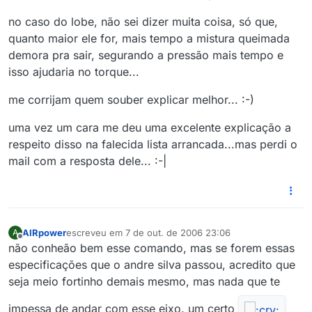
no caso do lobe, não sei dizer muita coisa, só que,
quanto maior ele for, mais tempo a mistura queimada
demora pra sair, segurando a pressão mais tempo e
isso ajudaria no torque...
me corrijam quem souber explicar melhor... :-)
uma vez um cara me deu uma excelente explicação a
respeito disso na falecida lista arrancada...mas perdi o
mail com a resposta dele... :-|
AIRpower
escreveu em
7 de out. de 2006 23:06
A
última edição por
Offline
não conheão bem esse comando, mas se forem essas
especificações que o andre silva passou, acredito que
seja meio fortinho demais mesmo, mas nada que te
impessa de andar com esse eixo. um certo