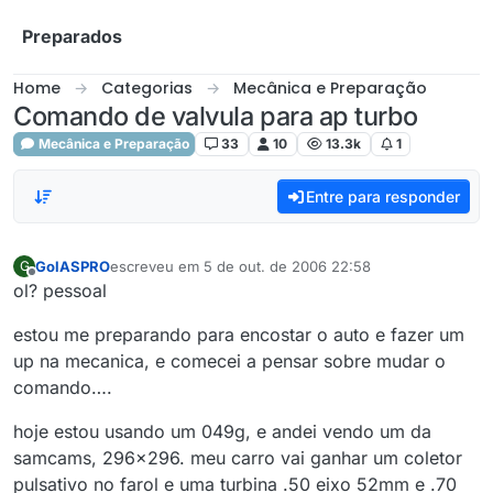
Skip to content
Preparados
Home
Categorias
Mecânica e Preparação
Comando de valvula para ap turbo
Mecânica e Preparação
33
10
13.3k
1
Entre para responder
GolASPRO
escreveu em
5 de out. de 2006 22:58
G
última edição por
Offline
ol? pessoal
estou me preparando para encostar o auto e fazer um
up na mecanica, e comecei a pensar sobre mudar o
comando….
hoje estou usando um 049g, e andei vendo um da
samcams, 296x296. meu carro vai ganhar um coletor
pulsativo no farol e uma turbina .50 eixo 52mm e .70