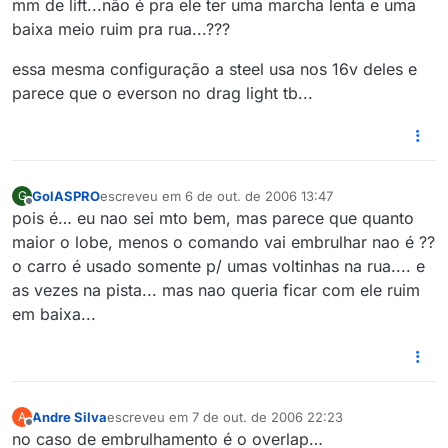
mm de lift...não é pra ele ter uma marcha lenta e uma
baixa meio ruim pra rua...???
essa mesma configuração a steel usa nos 16v deles e
parece que o everson no drag light tb...
GolASPRO
escreveu em
6 de out. de 2006 13:47
G
última edição por
Offline
pois é… eu nao sei mto bem, mas parece que quanto
maior o lobe, menos o comando vai embrulhar nao é ??
o carro é usado somente p/ umas voltinhas na rua.... e
as vezes na pista... mas nao queria ficar com ele ruim
em baixa...
Andre Silva
escreveu em
7 de out. de 2006 22:23
A
última edição por
Offline
no caso de embrulhamento é o overlap…