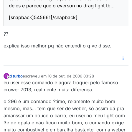
deles e parece que o everson no drag light tb…
[snapback]545661[/snapback]
??
explica isso melhor pq não entendi o q vc disse.
d turbo
escreveu em
10 de out. de 2006 03:28
D
última edição por
Offline
eu usei esse comando e agora troquei pelo famoso
crower 7013, realmente muita diferença.
o 296 é um comando ?timo, relamente muito bom
mesmo, mas… tem que ser de weber, só assim dá pra
amanssar um pouco o carro, eu usei no meu light com
3e de opala e não ficou muito bom, o comando exige
muito combustivel e embaralha bastante, com a weber