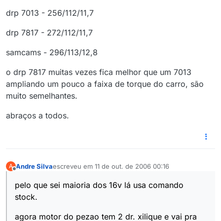
drp 7013 - 256/112/11,7
drp 7817 - 272/112/11,7
samcams - 296/113/12,8
o drp 7817 muitas vezes fica melhor que um 7013
ampliando um pouco a faixa de torque do carro, são
muito semelhantes.
abraços a todos.
Andre Silva
escreveu em
11 de out. de 2006 00:16
A
última edição por
Offline
pelo que sei maioria dos 16v lá usa comando
stock.
agora motor do pezao tem 2 dr. xilique e vai pra