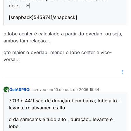
dele... :-|
[snapback]545974[/snapback]
o lobe center é calculado a partir do overlap, ou seja,
ambos tám relação…
qto maior o overlap, menor o lobe center e vice-
versa...
GolASPRO
escreveu em
10 de out. de 2006 15:44
G
última edição por
Offline
7013 e 441t são de duração bem baixa, lobe alto +
levante relativamente alto.
o da samcams é tudo alto , duração…levante e
lobe.