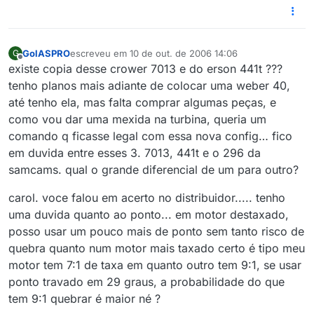
GolASPRO
escreveu em
10 de out. de 2006 14:06
G
última edição por
Offline
existe copia desse crower 7013 e do erson 441t ???
tenho planos mais adiante de colocar uma weber 40,
até tenho ela, mas falta comprar algumas peças, e
como vou dar uma mexida na turbina, queria um
comando q ficasse legal com essa nova config… fico
em duvida entre esses 3. 7013, 441t e o 296 da
samcams. qual o grande diferencial de um para outro?
carol. voce falou em acerto no distribuidor..... tenho
uma duvida quanto ao ponto... em motor destaxado,
posso usar um pouco mais de ponto sem tanto risco de
quebra quanto num motor mais taxado certo é tipo meu
motor tem 7:1 de taxa em quanto outro tem 9:1, se usar
ponto travado em 29 graus, a probabilidade do que
tem 9:1 quebrar é maior né ?