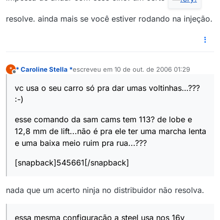
resolve. ainda mais se você estiver rodando na injeção.
* Caroline Stella *
escreveu em
10 de out. de 2006 01:29
*
última edição por
Offline
vc usa o seu carro só pra dar umas voltinhas…???
:-)
esse comando da sam cams tem 113? de lobe e
12,8 mm de lift...não é pra ele ter uma marcha lenta
e uma baixa meio ruim pra rua...???
[snapback]545661[/snapback]
nada que um acerto ninja no distribuidor não resolva.
essa mesma configuração a steel usa nos 16v