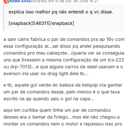
Andre Silva
escreveu em
10 de out. de 2006 16:21
A
última edição por
Offline
explica isso melhor pq não entendi o q vc disse.
[snapback]546311[/snapback]
a sam cams fabrica o par de comandos pra ap 16v com
essa configuração aí…sei disso pq andei pesquisando
comandos pro meu cabeçote...(queria ver se conseguia
uns que tivessem a mesma configuração de um tcs-222
ou drp-7013)...e que alguns carros da steel usavam e o
everson iria usar no drag light dele tb...
e tb, aquele gol verde do beleza da belquip iria ganhar
um par de comandos desse, pelo menos é o que tava
escrito na ap quando saiu o gol na capa...
aqui em curitiba quem tinha um par de comandos
desses era o itamar da folego...mas ele não chegou a
montar os comandos nem o motor e repassou isso pro