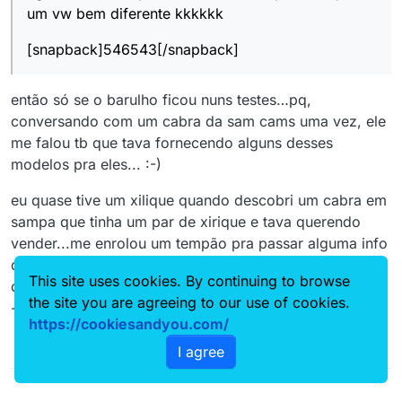
um vw bem diferente kkkkkk
[snapback]546543[/snapback]
então só se o barulho ficou nuns testes…pq,
conversando com um cabra da sam cams uma vez, ele
me falou tb que tava fornecendo alguns desses
modelos pra eles... :-)
eu quase tive um xilique quando descobri um cabra em
sampa que tinha um par de xirique e tava querendo
vender...me enrolou um tempão pra passar alguma info
da configuração deles e, de repente, vendeu pra algum
This site uses cookies. By continuing to browse
outro louco da?...por $ 1200, pelo que me disseram... :
the site you are agreeing to our use of cookies.
-(
https://cookiesandyou.com/
I agree