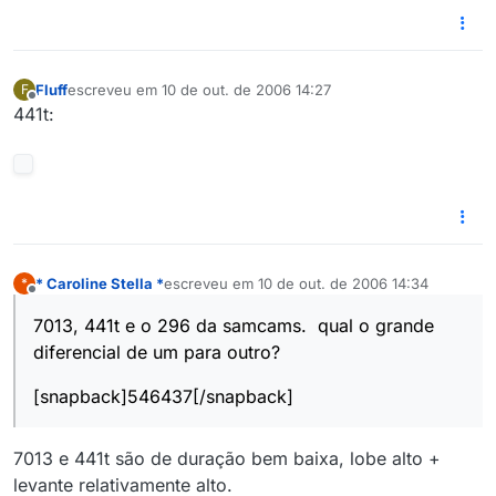
Fluff
escreveu em
10 de out. de 2006 14:27
F
última edição por
Offline
441t:
* Caroline Stella *
escreveu em
10 de out. de 2006 14:34
*
última edição por
Offline
7013, 441t e o 296 da samcams. qual o grande
diferencial de um para outro?
[snapback]546437[/snapback]
7013 e 441t são de duração bem baixa, lobe alto +
levante relativamente alto.