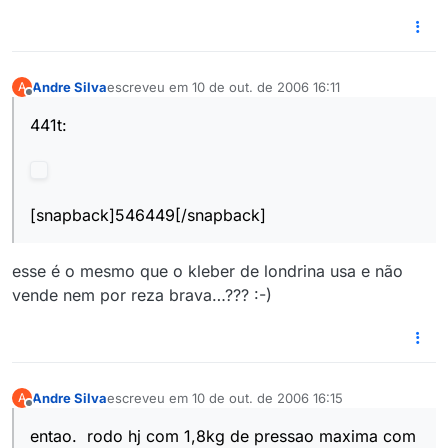
Andre Silva
escreveu em
10 de out. de 2006 16:11
A
última edição por
Offline
441t:
[snapback]546449[/snapback]
esse é o mesmo que o kleber de londrina usa e não
vende nem por reza brava…??? :-)
Andre Silva
escreveu em
10 de out. de 2006 16:15
A
última edição por
Offline
entao. rodo hj com 1,8kg de pressao maxima com