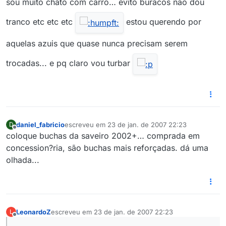
sou muito chato com carro… evito buracos nao dou
tranco etc etc etc
estou querendo por
aquelas azuis que quase nunca precisam serem
trocadas... e pq claro vou turbar
daniel_fabricio
escreveu em
23 de jan. de 2007 22:23
D
última edição por
Offline
coloque buchas da saveiro 2002+… comprada em
concession?ria, são buchas mais reforçadas. dá uma
olhada...
LeonardoZ
escreveu em
23 de jan. de 2007 22:23
L
última edição por
Offline