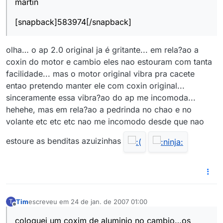
martin
[snapback]583974[/snapback]
olha… o ap 2.0 original ja é gritante... em rela?ao a
coxin do motor e cambio eles nao estouram com tanta
facilidade... mas o motor original vibra pra cacete
entao pretendo manter ele com coxin original...
sinceramente essa vibra?ao do ap me incomoda...
hehehe, mas em rela?ao a pedrinda no chao e no
volante etc etc etc nao me incomodo desde que nao
estoure as benditas azuizinhas
Tim
escreveu em
24 de jan. de 2007 01:00
T
última edição por
Offline
coloquei um coxim de aluminio no cambio…os