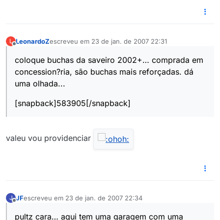
LeonardoZ
escreveu em
23 de jan. de 2007 22:31
L
última edição por
Offline
coloque buchas da saveiro 2002+… comprada em
concession?ria, são buchas mais reforçadas. dá
uma olhada...
[snapback]583905[/snapback]
valeu vou providenciar
JF
escreveu em
23 de jan. de 2007 22:34
J
última edição por
Offline
pultz cara… aqui tem uma garagem com uma