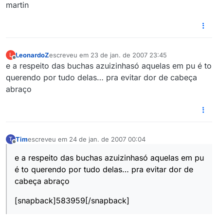
martin
LeonardoZ
escreveu em
23 de jan. de 2007 23:45
L
última edição por
Offline
e a respeito das buchas azuizinhasó aquelas em pu é to
querendo por tudo delas… pra evitar dor de cabeça
abraço
Tim
escreveu em
24 de jan. de 2007 00:04
T
última edição por
Offline
e a respeito das buchas azuizinhasó aquelas em pu
é to querendo por tudo delas… pra evitar dor de
cabeça abraço
[snapback]583959[/snapback]