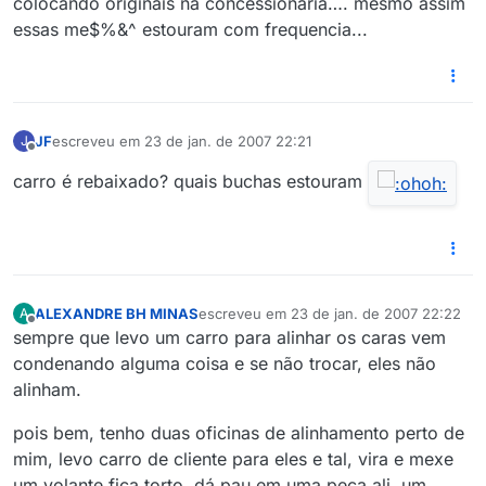
colocando originais na concessionaria…. mesmo assim
essas me$%&^ estouram com frequencia...
JF
escreveu em
23 de jan. de 2007 22:21
J
última edição por
Offline
carro é rebaixado? quais buchas estouram
ALEXANDRE BH MINAS
escreveu em
23 de jan. de 2007 22:22
A
última edição por
Offline
sempre que levo um carro para alinhar os caras vem
condenando alguma coisa e se não trocar, eles não
alinham.
pois bem, tenho duas oficinas de alinhamento perto de
mim, levo carro de cliente para eles e tal, vira e mexe
um volante fica torto, dá pau em uma peça ali, um