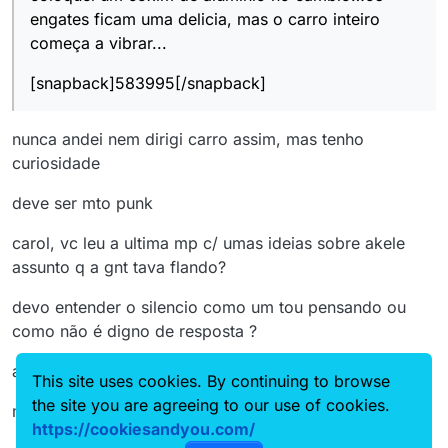
engates ficam uma delicia, mas o carro inteiro
começa a vibrar...
[snapback]583995[/snapback]
nunca andei nem dirigi carro assim, mas tenho
curiosidade
deve ser mto punk
carol, vc leu a ultima mp c/ umas ideias sobre akele
assunto q a gnt tava flando?
devo entender o silencio como um tou pensando ou
como não é digno de resposta ?
abraço.
This site uses cookies. By continuing to browse
the site you are agreeing to our use of cookies.
martin
https://cookiesandyou.com/