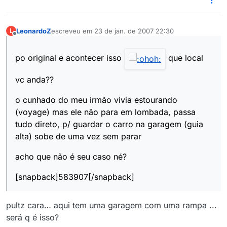
LeonardoZ
escreveu em
23 de jan. de 2007 22:30
L
última edição por
Offline
po original e acontecer isso
que local
vc anda??
o cunhado do meu irmão vivia estourando
(voyage) mas ele não para em lombada, passa
tudo direto, p/ guardar o carro na garagem (guia
alta) sobe de uma vez sem parar
acho que não é seu caso né?
[snapback]583907[/snapback]
pultz cara… aqui tem uma garagem com uma rampa ...
será q é isso?