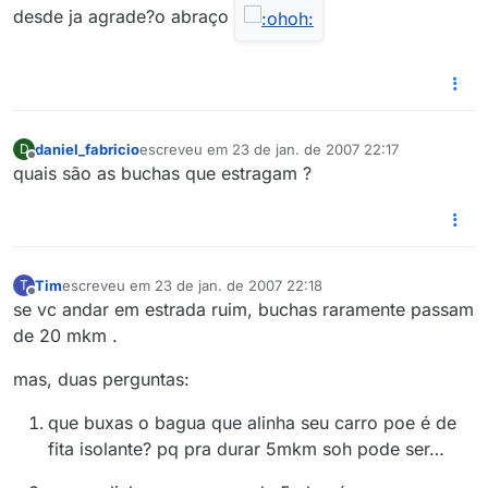
desde ja agrade?o abraço
daniel_fabricio
escreveu em
23 de jan. de 2007 22:17
D
última edição por
Offline
quais são as buchas que estragam ?
Tim
escreveu em
23 de jan. de 2007 22:18
T
última edição por
Offline
se vc andar em estrada ruim, buchas raramente passam
de 20 mkm .
mas, duas perguntas:
que buxas o bagua que alinha seu carro poe é de
fita isolante? pq pra durar 5mkm soh pode ser…