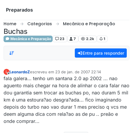
Skip to content
Preparados
Home
Categorias
Mecânica e Preparação
Buchas
Mecânica e Preparação
23
7
2.2k
1
Entre para responder
LeonardoZ
escreveu em
23 de jan. de 2007 22:14
L
última edição por
Offline
fala galera… tenho um santana 2.0 ap 2002 ... nao
aguento mais chegar na hora de alinhar o cara falar nao
dou garantia sem trocar as buchas po, nao duram 5 mil
km é uma estoura?ao desgra?ada... fico imaginando
depois do turbo nao vao durar 1 mes preciso q vcs me
deem alguma dica com rela?ao as de pu .. preão e
onde comprar...