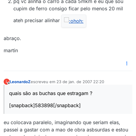
pq vc alinha o carro a cada 5mkm é eu que sou
cupim de ferro consigo ficar pelo menos 20 mil
ateh precisar alinhar
abraço.
martin
LeonardoZ
escreveu em
23 de jan. de 2007 22:20
L
última edição por
Offline
quais são as buchas que estragam ?
[snapback]583898[/snapback]
eu colocava paralelo, imaginando que seriam elas,
passei a gastar com a mao de obra asbsurdas e estou