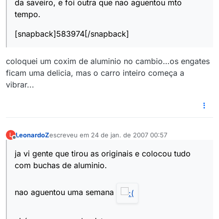
da saveiro, e foi outra que nao aguentou mto
tempo.
[snapback]583974[/snapback]
coloquei um coxim de aluminio no cambio…os engates
ficam uma delicia, mas o carro inteiro começa a
vibrar...
LeonardoZ
escreveu em
24 de jan. de 2007 00:57
L
última edição por
Offline
ja vi gente que tirou as originais e colocou tudo
com buchas de aluminio.
nao aguentou uma semana