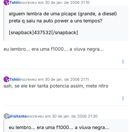
Tshiii
escreveu em
30 de jan. de 2006 21:10
T
última edição por
Offline
alguem lembra de uma picape (grande, a diesel)
preta q saiu na auto power a uns tempos?
[snapback]437532[/snapback]
eu lembro… era uma f1000... a viuva negra...
Tshiii
escreveu em
30 de jan. de 2006 21:11
T
última edição por
Offline
aah, se ele ker tanta potencia assim, mete nitro
Visitante
escreveu em
30 de jan. de 2006 21:30
?
This user is from outside of this forum
última edição por
eu lembro… era uma f1000... a viuva negra...