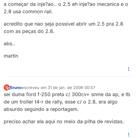
a começar da inje?ao.. o 2.5 eh inje?ao mecanica e o
2.8 usa common rail.
acredito que nao seja possivel abrir um 2.5 pra 2.8
com as peças do 2.8.
abs..
martin
Bruno
escreveu em
31 de jan. de 2006 00:57
B
última edição por
Offline
sei duma ford f-250 preta c/ 300cv+ snme da ap, e tb
de um troller t4-r de rally, esse c/ o 2.8, era algo
absurdo segundo a reportagem.
preciso achar ela aqui no meio da pilha de revistas.