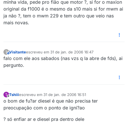
minha vida, pede pro fião que motor ?, si for o maxion
original da f1000 é o mesmo da s10 mais si for mwm ai
ja não ?, tem o mwm 229 e tem outro que veio nas
mais novas.
Visitante
escreveu em
31 de jan. de 2006 16:47
?
This user is from outside of this forum
última edição por
falo com ele aos sabados (nas vzs q la abre de fds), ai
pergunto.
Tshiii
escreveu em
31 de jan. de 2006 16:51
T
última edição por
Offline
o bom de fu?ar diesel é que não precisa ter
preocupação com o ponto de igni?ao
? só enfiar ar e diesel pra dentro dele