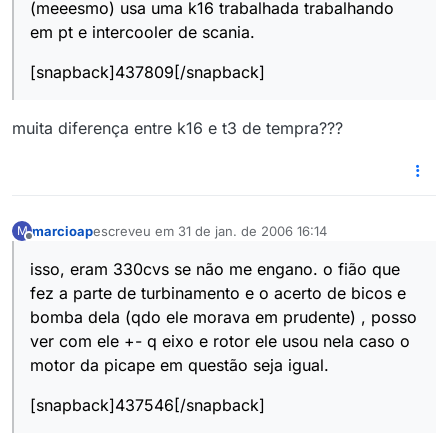
(meeesmo) usa uma k16 trabalhada trabalhando
em pt e intercooler de scania.
[snapback]437809[/snapback]
muita diferença entre k16 e t3 de tempra???
marcioap
escreveu em
31 de jan. de 2006 16:14
M
última edição por
Offline
isso, eram 330cvs se não me engano. o fião que
fez a parte de turbinamento e o acerto de bicos e
bomba dela (qdo ele morava em prudente) , posso
ver com ele +- q eixo e rotor ele usou nela caso o
motor da picape em questão seja igual.
[snapback]437546[/snapback]