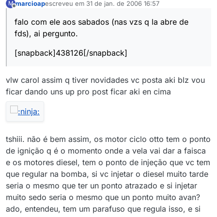
marcioap
escreveu em
31 de jan. de 2006 16:57
M
última edição por
Offline
falo com ele aos sabados (nas vzs q la abre de
fds), ai pergunto.
[snapback]438126[/snapback]
vlw carol assim q tiver novidades vc posta aki blz vou
ficar dando uns up pro post ficar aki en cima
tshiii. não é bem assim, os motor ciclo otto tem o ponto
de ignição q é o momento onde a vela vai dar a faisca
e os motores diesel, tem o ponto de injeção que vc tem
que regular na bomba, si vc injetar o diesel muito tarde
seria o mesmo que ter un ponto atrazado e si injetar
muito sedo seria o mesmo que un ponto muito avan?
ado, entendeu, tem um parafuso que regula isso, e si