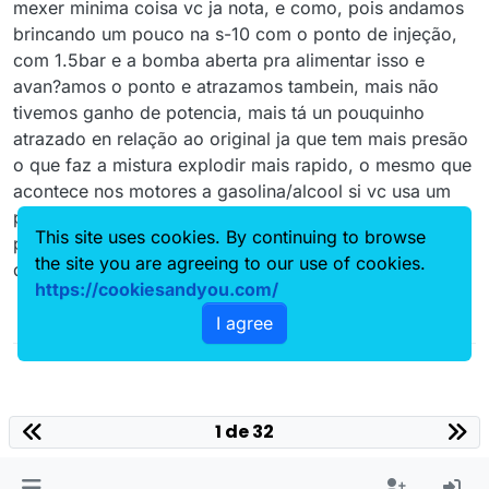
mexer minima coisa vc ja nota, e como, pois andamos
brincando um pouco na s-10 com o ponto de injeção,
com 1.5bar e a bomba aberta pra alimentar isso e
avan?amos o ponto e atrazamos tambein, mais não
tivemos ganho de potencia, mais tá un pouquinho
atrazado en relação ao original ja que tem mais presão
o que faz a mistura explodir mais rapido, o mesmo que
acontece nos motores a gasolina/alcool si vc usa um
ponto muito avan?ado alem da batida de pino tem a
This site uses cookies. By continuing to browse
perca de potencia q nos diesel só perde potencia pelo
the site you are agreeing to our use of cookies.
que vimos hehe
https://cookiesandyou.com/
I agree
1 de 32