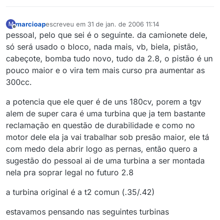
marcioap
escreveu em
31 de jan. de 2006 11:14
M
última edição por
Offline
pessoal, pelo que sei é o seguinte. da camionete dele,
só será usado o bloco, nada mais, vb, biela, pistão,
cabeçote, bomba tudo novo, tudo da 2.8, o pistão é un
pouco maior e o vira tem mais curso pra aumentar as
300cc.
a potencia que ele quer é de uns 180cv, porem a tgv
alem de super cara é uma turbina que ja tem bastante
reclamação en questão de durabilidade e como no
motor dele ela ja vai trabalhar sob presão maior, ele tá
com medo dela abrir logo as pernas, então quero a
sugestão do pessoal ai de uma turbina a ser montada
nela pra soprar legal no futuro 2.8
a turbina original é a t2 comun (.35/.42)
estavamos pensando nas seguintes turbinas