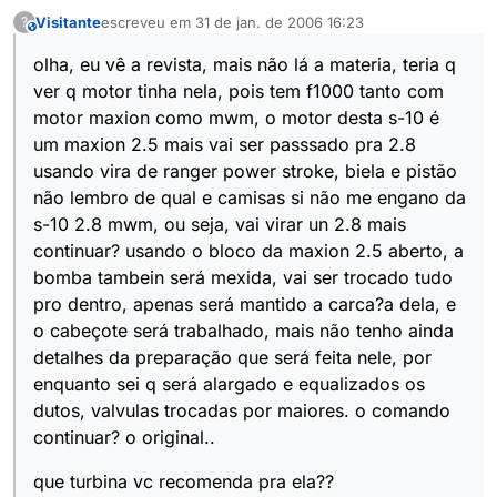
Visitante
escreveu em
31 de jan. de 2006 16:23
?
This user is from outside of this forum
última edição por
olha, eu vê a revista, mais não lá a materia, teria q
ver q motor tinha nela, pois tem f1000 tanto com
motor maxion como mwm, o motor desta s-10 é
um maxion 2.5 mais vai ser passsado pra 2.8
usando vira de ranger power stroke, biela e pistão
não lembro de qual e camisas si não me engano da
s-10 2.8 mwm, ou seja, vai virar un 2.8 mais
continuar? usando o bloco da maxion 2.5 aberto, a
bomba tambein será mexida, vai ser trocado tudo
pro dentro, apenas será mantido a carca?a dela, e
o cabeçote será trabalhado, mais não tenho ainda
detalhes da preparação que será feita nele, por
enquanto sei q será alargado e equalizados os
dutos, valvulas trocadas por maiores. o comando
continuar? o original..
que turbina vc recomenda pra ela??