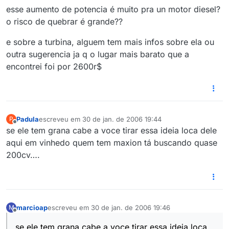
esse aumento de potencia é muito pra un motor diesel?
o risco de quebrar é grande??
e sobre a turbina, alguem tem mais infos sobre ela ou
outra sugerencia ja q o lugar mais barato que a
encontrei foi por 2600r$
Padula
escreveu em
30 de jan. de 2006 19:44
P
última edição por
Offline
se ele tem grana cabe a voce tirar essa ideia loca dele
aqui em vinhedo quem tem maxion tá buscando quase
200cv….
marcioap
escreveu em
30 de jan. de 2006 19:46
M
última edição por
Offline
se ele tem grana cabe a voce tirar essa ideia loca