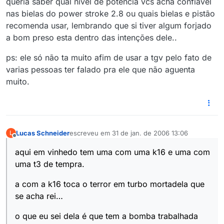
queria saber qual nivel de potencia vcs acha confiavel
nas bielas do power stroke 2.8 ou quais bielas e pistão
recomenda usar, lembrando que si tiver algum forjado
a bom preso esta dentro das intenções dele..
ps: ele só não ta muito afim de usar a tgv pelo fato de
varias pessoas ter falado pra ele que não aguenta
muito.
Lucas Schneider
escreveu em
31 de jan. de 2006 13:06
L
última edição por
Offline
aqui em vinhedo tem uma com uma k16 e uma com
uma t3 de tempra.
a com a k16 toca o terror em turbo mortadela que
se acha rei…
o que eu sei dela é que tem a bomba trabalhada