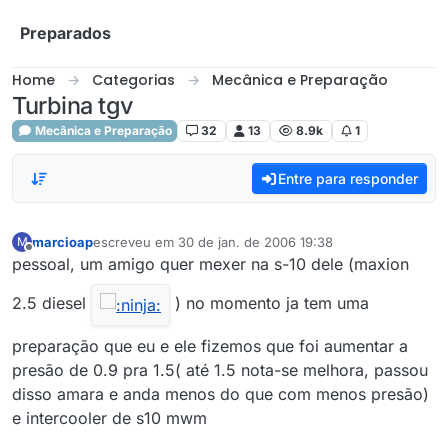
Skip to content
Preparados
Home
Categorias
Mecânica e Preparação
Turbina tgv
Mecânica e Preparação
32
13
8.9k
1
Entre para responder
marcioap
escreveu em
30 de jan. de 2006 19:38
M
última edição por
Offline
pessoal, um amigo quer mexer na s-10 dele (maxion
2.5 diesel
) no momento ja tem uma
preparação que eu e ele fizemos que foi aumentar a
presão de 0.9 pra 1.5( até 1.5 nota-se melhora, passou
disso amara e anda menos do que com menos presão)
e intercooler de s10 mwm