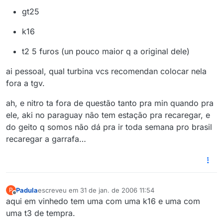
gt25
k16
t2 5 furos (un pouco maior q a original dele)
ai pessoal, qual turbina vcs recomendan colocar nela
fora a tgv.
ah, e nitro ta fora de questão tanto pra min quando pra
ele, aki no paraguay não tem estação pra recaregar, e
do geito q somos não dá pra ir toda semana pro brasil
recaregar a garrafa…
Padula
escreveu em
31 de jan. de 2006 11:54
P
última edição por
Offline
aqui em vinhedo tem uma com uma k16 e uma com
uma t3 de tempra.