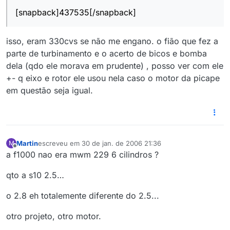
[snapback]437535[/snapback]
isso, eram 330cvs se não me engano. o fião que fez a
parte de turbinamento e o acerto de bicos e bomba
dela (qdo ele morava em prudente) , posso ver com ele
+- q eixo e rotor ele usou nela caso o motor da picape
em questão seja igual.
Martin
escreveu em
30 de jan. de 2006 21:36
M
última edição por
Offline
a f1000 nao era mwm 229 6 cilindros ?
qto a s10 2.5…
o 2.8 eh totalemente diferente do 2.5...
otro projeto, otro motor.