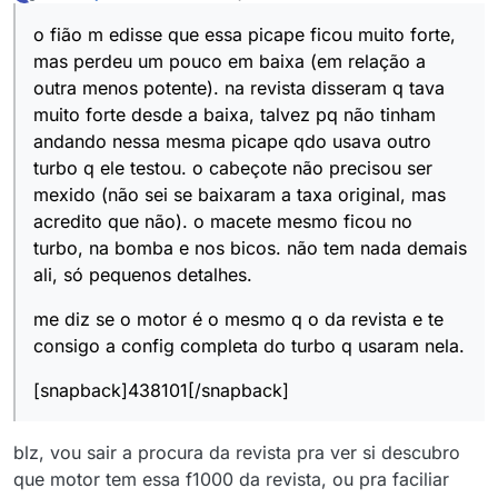
última edição por
Offline
o fião m edisse que essa picape ficou muito forte,
mas perdeu um pouco em baixa (em relação a
outra menos potente). na revista disseram q tava
muito forte desde a baixa, talvez pq não tinham
andando nessa mesma picape qdo usava outro
turbo q ele testou. o cabeçote não precisou ser
mexido (não sei se baixaram a taxa original, mas
acredito que não). o macete mesmo ficou no
turbo, na bomba e nos bicos. não tem nada demais
ali, só pequenos detalhes.
me diz se o motor é o mesmo q o da revista e te
consigo a config completa do turbo q usaram nela.
[snapback]438101[/snapback]
blz, vou sair a procura da revista pra ver si descubro
que motor tem essa f1000 da revista, ou pra faciliar