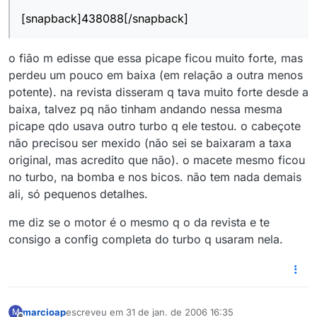
[snapback]438088[/snapback]
o fião m edisse que essa picape ficou muito forte, mas
perdeu um pouco em baixa (em relação a outra menos
potente). na revista disseram q tava muito forte desde a
baixa, talvez pq não tinham andando nessa mesma
picape qdo usava outro turbo q ele testou. o cabeçote
não precisou ser mexido (não sei se baixaram a taxa
original, mas acredito que não). o macete mesmo ficou
no turbo, na bomba e nos bicos. não tem nada demais
ali, só pequenos detalhes.
me diz se o motor é o mesmo q o da revista e te
consigo a config completa do turbo q usaram nela.
marcioap
escreveu em
31 de jan. de 2006 16:35
M