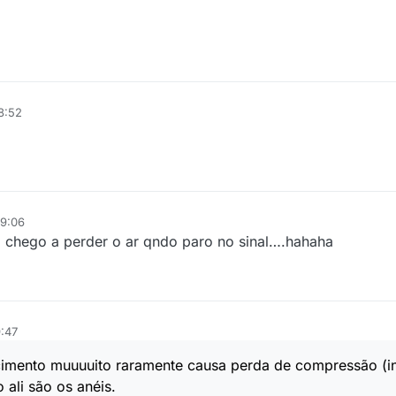
8:52
19:06
 q chego a perder o ar qndo paro no sinal….hahaha
9:47
cimento muuuuito raramente causa perda de compressão (in
ali são os anéis.