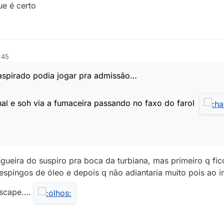
ue é certo
:45
 aspirado podia jogar pra admissão…
inal e soh via a fumaceira passando no faxo do farol
gueira do suspiro pra boca da turbiana, mas primeiro q f
espingos de óleo e depois q não adiantaria muito pois ao in
 escape….