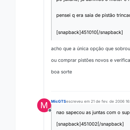
Offline
pensei q era saia de pistão trin
[snapback]451010[/snapback]
acho que a única opção que sobrou 
ou comprar pistões novos e verifica
boa sorte
MicGTS
escreveu em
21 de fev. de 2006 16:
M
última edição por
nao sapecou as juntas com o su
Offline
[snapback]451002[/snapback]