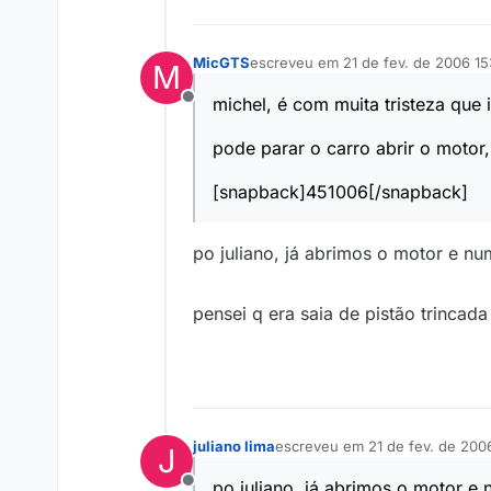
MicGTS
escreveu em
21 de fev. de 2006 15
M
última edição por
michel, é com muita tristeza que
Offline
pode parar o carro abrir o motor,
[snapback]451006[/snapback]
po juliano, já abrimos o motor e n
pensei q era saia de pistão trincad
juliano lima
escreveu em
21 de fev. de 200
J
última edição por
po juliano, já abrimos o motor 