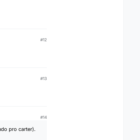
#12
#13
#14
do pro carter).