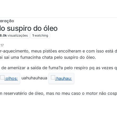
paração
o suspiro do óleo
16.0k
visualizações
1
watching
:17
r-aquecimento, meus pistões encolheram e com isso está 
i sai uma fumacinha chata pelo suspiro do óleo.
de amenizar a saida de fuma?a pelo respiro pq as vezes q
uahuhauhaua
um reservatério de óleo, mas no meu caso o motor não cospe