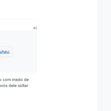
#5
ico com medo de
vós dele soltar