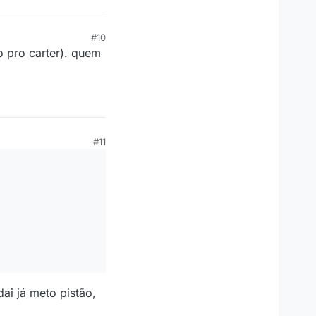
#10
 pro carter). quem
#11
dai já meto pistão,