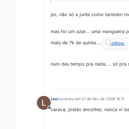
po, não só a junta como também me
mas foi um azar... uma mangueira pe
mais de 7k de quinta....
num deu tempo pra nada.... só pra se
Lee
escreveu em
21 de fev. de 2006 16:11
L
última edição por
caraca, pistão encolher, nunca vi i
Offline