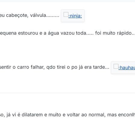
u cabeçote, válvula…......
quena estourou e a água vazou toda..... foi muito rápido..
ntir o carro falhar, qdo tirei o po já era tarde...
sso, já vi é dilatarem e muito e voltar ao normal, mas encon