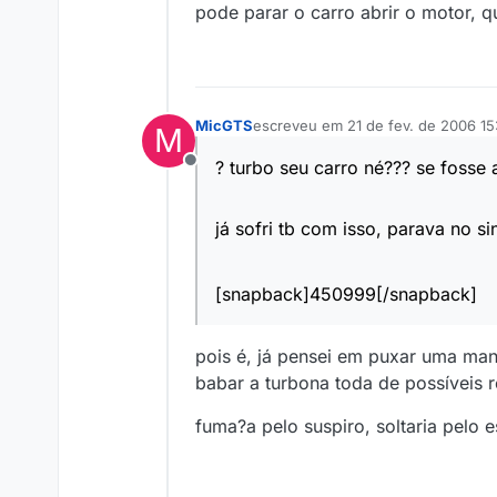
pode parar o carro abrir o motor, q
MicGTS
escreveu em
21 de fev. de 2006 15
M
última edição por
? turbo seu carro né??? se fosse
Offline
já sofri tb com isso, parava no s
[snapback]450999[/snapback]
pois é, já pensei em puxar uma man
babar a turbona toda de possíveis r
fuma?a pelo suspiro, soltaria pelo