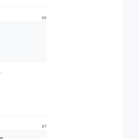
#6
.
#7
o...