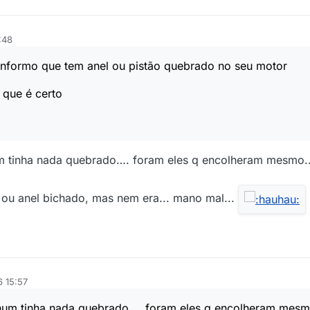
:48
 informo que tem anel ou pistão quebrado no seu motor
 que é certo
um tinha nada quebrado…. foram eles q encolheram mesmo..
a ou anel bichado, mas nem era... mano mal...
6 15:57
e num tinha nada quebrado…. foram eles q encolheram mesm