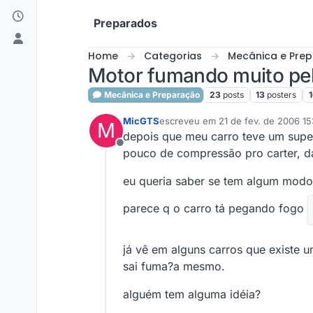
Skip to content
Preparados
Home
Categorias
Mecânica e Pre
Motor fumando muito pel
Mecânica e Preparação
23
posts
13
posters
MicGTS
escreveu em
21 de fev. de 2006 15
M
última edição por
depois que meu carro teve um supe
Offline
pouco de compressão pro carter, da
eu queria saber se tem algum modo 
parece q o carro tá pegando fogo
já vê em alguns carros que existe 
sai fuma?a mesmo.
alguém tem alguma idéia?