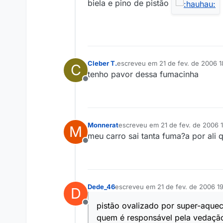
biela e pino de pistão
Cleber T.
escreveu em
21 de fev. de 2006 1
C
última edição por
tenho pavor dessa fumacinha
Offline
Monnerat
escreveu em
21 de fev. de 2006 
M
última edição por
meu carro sai tanta fuma?a por ali
Offline
Dede_46
escreveu em
21 de fev. de 2006 1
D
última edição por
pistão ovalizado por super-aque
Offline
quem é responsável pela vedação 