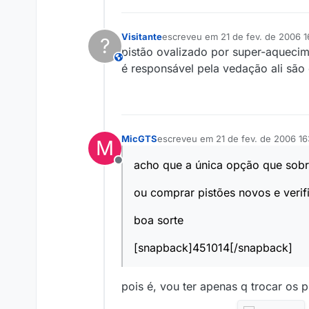
Visitante
escreveu em
21 de fev. de 2006 1
?
última edição por
pistão ovalizado por super-aqueci
This user is from outside of this forum
é responsável pela vedação ali são 
MicGTS
escreveu em
21 de fev. de 2006 16
M
última edição por
acho que a única opção que sobr
Offline
ou comprar pistões novos e verifi
boa sorte
[snapback]451014[/snapback]
pois é, vou ter apenas q trocar os p