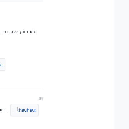
. eu tava girando
#9
lher…