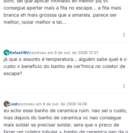
bom, sei que aplicar molhado eh melhor pq vc
consegue apertar mais a fita no escape... a fita mais
branca eh mais grosssa que a amarela. parece ser
melhor, isolar melhor e tal...
Rafael16V
escreveu em
9 de out. de 2006 13:37
R
última edição por
Offline
já que o assunto é temperatura… alguém sabe quel é o
custo x benefício do banho de cer?mica no coletor de
escape?
Lost
escreveu em
9 de out. de 2006 14:08
L
última edição por
Offline
eu acho esse banho de ceramica ruim. nao sei o custo,
mas depois do banho de ceramica vc nao consegue
mais soldar se precisar soldar. sera que o preco de
fazer um coletor tubular + banho de ceramica nao da o