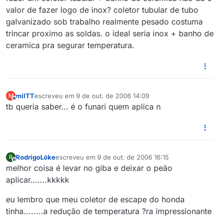
valor de fazer logo de inox? coletor tubular de tubo
galvanizado sob trabalho realmente pesado costuma
trincar proximo as soldas. o ideal seria inox + banho de
ceramica pra segurar temperatura.
milTT
escreveu em
9 de out. de 2006 14:09
M
última edição por
Offline
tb queria saber… é o funari quem aplica n
RodrigoLóke
escreveu em
9 de out. de 2006 16:15
R
última edição por
Offline
melhor coisa é levar no giba e deixar o peão
aplicar…....kkkkk
eu lembro que meu coletor de escape do honda
tinha........a redução de temperatura ?ra impressionante