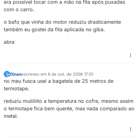
era possivel tocar com a mão na fita após puxadas
com o carro.
o bafo que vinha do motor reduziu drasticamente
também eu gostei da fita aplicada no giba.
abra
Dinas
escreveu em
9 de out. de 2006 17:01
D
última edição por
Offline
no meu fusca usei a bagatela de 25 metros de
termotape.
reduziu muiiiiiito a temperatura no cofre, mesmo assim
o termotape fica bem quente, mas nada comparado ao
metal.