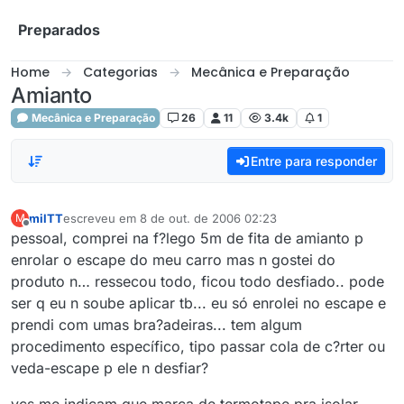
Skip to content
Preparados
Home
Categorias
Mecânica e Preparação
Amianto
Mecânica e Preparação
26
11
3.4k
1
Entre para responder
milTT
escreveu em
8 de out. de 2006 02:23
M
última edição por
Offline
pessoal, comprei na f?lego 5m de fita de amianto p
enrolar o escape do meu carro mas n gostei do
produto n… ressecou todo, ficou todo desfiado.. pode
ser q eu n soube aplicar tb... eu só enrolei no escape e
prendi com umas bra?adeiras... tem algum
procedimento específico, tipo passar cola de c?rter ou
veda-escape p ele n desfiar?