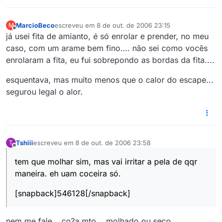
MarcioBeco
escreveu em
8 de out. de 2006 23:15
M
última edição por
Offline
já usei fita de amianto, é só enrolar e prender, no meu
caso, com um arame bem fino…. não sei como vocês
enrolaram a fita, eu fui sobrepondo as bordas da fita....
esquentava, mas muito menos que o calor do escape...
segurou legal o alor.
Tshiii
escreveu em
8 de out. de 2006 23:58
T
última edição por
Offline
tem que molhar sim, mas vai irritar a pela de qqr
maneira. eh uam coceira só.
[snapback]546128[/snapback]
nem me fale… co?a mto... molhado ou seco