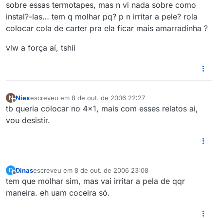
sobre essas termotapes, mas n vi nada sobre como
instal?-las… tem q molhar pq? p n irritar a pele? rola
colocar cola de carter pra ela ficar mais amarradinha ?
vlw a força aí, tshii
Niex
escreveu em
8 de out. de 2006 22:27
N
última edição por
Offline
tb queria colocar no 4x1, mais com esses relatos ai,
vou desistir.
Dinas
escreveu em
8 de out. de 2006 23:08
D
última edição por
Offline
tem que molhar sim, mas vai irritar a pela de qqr
maneira. eh uam coceira só.