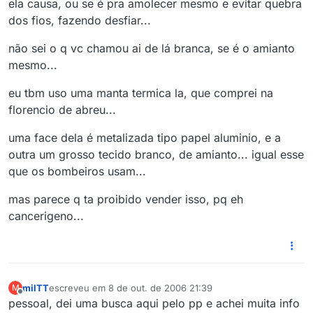
ela causa, ou se é pra amolecer mesmo e evitar quebra
dos fios, fazendo desfiar...
não sei o q vc chamou ai de lá branca, se é o amianto
mesmo...
eu tbm uso uma manta termica la, que comprei na
florencio de abreu...
uma face dela é metalizada tipo papel aluminio, e a
outra um grosso tecido branco, de amianto... igual esse
que os bombeiros usam...
mas parece q ta proibido vender isso, pq eh
cancerigeno...
milTT
escreveu em
8 de out. de 2006 21:39
M
última edição por
Offline
pessoal, dei uma busca aqui pelo pp e achei muita info