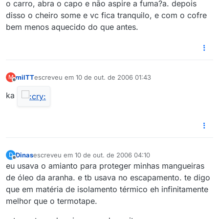
o carro, abra o capo e não aspire a fuma?a. depois
disso o cheiro some e vc fica tranquilo, e com o cofre
bem menos aquecido do que antes.
milTT
escreveu em
10 de out. de 2006 01:43
M
última edição por
Offline
ka
Dinas
escreveu em
10 de out. de 2006 04:10
D
última edição por
Offline
eu usava o amianto para proteger minhas mangueiras
de óleo da aranha. e tb usava no escapamento. te digo
que em matéria de isolamento térmico eh infinitamente
melhor que o termotape.