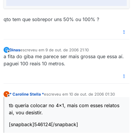
qto tem que sobrepor uns 50% ou 100% ?
Dinas
escreveu em
9 de out. de 2006 21:10
D
última edição por
Offline
a fita do giba me parece ser mais grossa que essa aí.
paguei 100 reais 10 metros.
* Caroline Stella *
escreveu em
10 de out. de 2006 01:30
*
última edição por
Offline
tb queria colocar no 4x1, mais com esses relatos
ai, vou desistir.
[snapback]546124[/snapback]