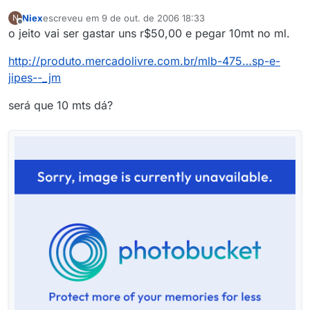
Niex
escreveu em
9 de out. de 2006 18:33
N
última edição por
Offline
o jeito vai ser gastar uns r$50,00 e pegar 10mt no ml.
http://produto.mercadolivre.com.br/mlb-475…sp-e-
jipes--_jm
será que 10 mts dá?