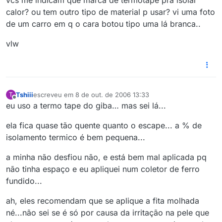
vcs me indicam que marca de termotape pra isolar
calor? ou tem outro tipo de material p usar? vi uma foto
de um carro em q o cara botou tipo uma lá branca..
vlw
Tshiii
escreveu em
8 de out. de 2006 13:33
T
última edição por
Offline
eu uso a termo tape do giba… mas sei lá...
ela fica quase tão quente quanto o escape... a % de
isolamento termico é bem pequena...
a minha não desfiou não, e está bem mal aplicada pq
não tinha espaço e eu apliquei num coletor de ferro
fundido...
ah, eles recomendam que se aplique a fita molhada
né...não sei se é só por causa da irritação na pele que