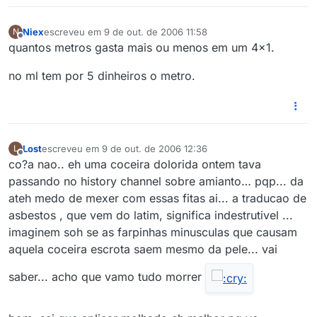
Niex
escreveu em
9 de out. de 2006 11:58
N
última edição por
Offline
quantos metros gasta mais ou menos em um 4x1.
no ml tem por 5 dinheiros o metro.
Lost
escreveu em
9 de out. de 2006 12:36
L
última edição por
Offline
co?a nao.. eh uma coceira dolorida ontem tava
passando no history channel sobre amianto… pqp... da
ateh medo de mexer com essas fitas ai... a traducao de
asbestos , que vem do latim, significa indestrutivel ...
imaginem soh se as farpinhas minusculas que causam
aquela coceira escrota saem mesmo da pele... vai
saber... acho que vamo tudo morrer