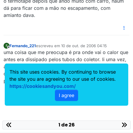
o termotape depois que ando muito com carro, naum
dá para ficar com a mão no escapamento, com
amianto dava.
Fernando_221
escreveu em
10 de out. de 2006 04:15
F
última edição por
Offline
uma coisa que me preocupa é pra onde vai o calor que
antes era dissipado pelos tubos do coletor. li uma vez,
acho que foi aqui mesmo, um caso de um motor que
This site uses cookies. By continuing to browse
depois de colocar a fita de amianto perdeu rendimento
the site you are agreeing to our use of cookies.
pois o calor passou a ficar retido no cabeçote.
https://cookiesandyou.com/
I agree
1 de 26