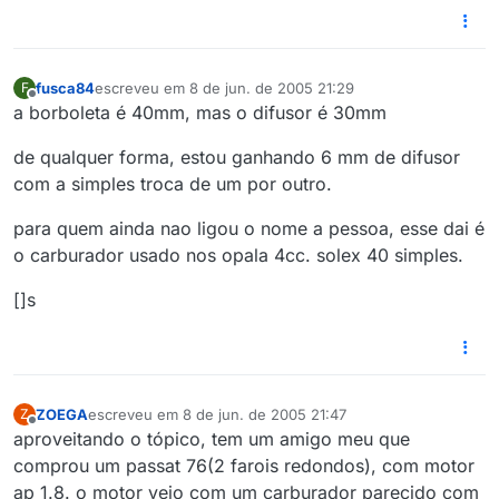
fusca84
escreveu em
8 de jun. de 2005 21:29
F
última edição por
Offline
a borboleta é 40mm, mas o difusor é 30mm
de qualquer forma, estou ganhando 6 mm de difusor
com a simples troca de um por outro.
para quem ainda nao ligou o nome a pessoa, esse dai é
o carburador usado nos opala 4cc. solex 40 simples.
[]s
ZOEGA
escreveu em
8 de jun. de 2005 21:47
Z
última edição por
Offline
aproveitando o tópico, tem um amigo meu que
comprou um passat 76(2 farois redondos), com motor
ap 1.8. o motor veio com um carburador parecido com