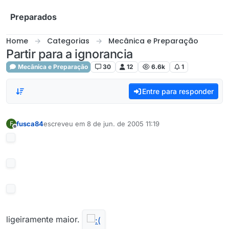
Skip to content
Preparados
Home
Categorias
Mecânica e Preparação
Partir para a ignorancia
Mecânica e Preparação
30
12
6.6k
1
Entre para responder
fusca84
escreveu em
8 de jun. de 2005 11:19
F
última edição por
Offline
ligeiramente maior.