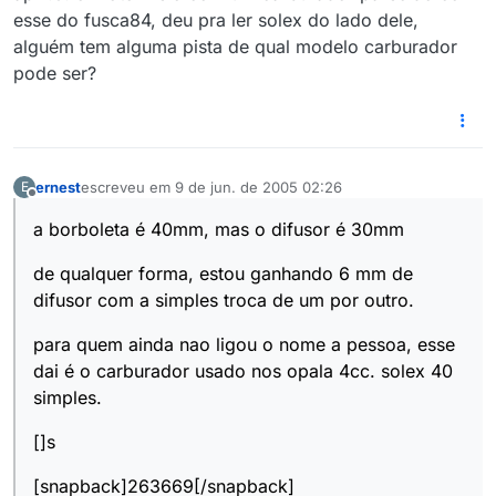
esse do fusca84, deu pra ler solex do lado dele,
alguém tem alguma pista de qual modelo carburador
pode ser?
ernest
escreveu em
9 de jun. de 2005 02:26
E
última edição por
Offline
a borboleta é 40mm, mas o difusor é 30mm
de qualquer forma, estou ganhando 6 mm de
difusor com a simples troca de um por outro.
para quem ainda nao ligou o nome a pessoa, esse
dai é o carburador usado nos opala 4cc. solex 40
simples.
[]s
[snapback]263669[/snapback]