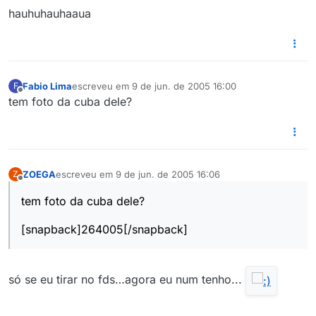
hauhuhauhaaua
Fabio Lima
escreveu em
9 de jun. de 2005 16:00
F
última edição por
Offline
tem foto da cuba dele?
ZOEGA
escreveu em
9 de jun. de 2005 16:06
Z
última edição por
Offline
tem foto da cuba dele?
[snapback]264005[/snapback]
só se eu tirar no fds…agora eu num tenho...