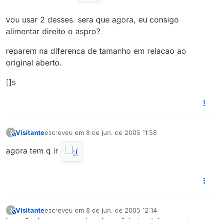
vou usar 2 desses. sera que agora, eu consigo
alimentar direito o aspro?
reparem na diferenca de tamanho em relacao ao
original aberto.
[]s
Visitante
escreveu em
8 de jun. de 2005 11:58
?
This user is from outside of this forum
última edição por
agora tem q ir
Visitante
escreveu em
8 de jun. de 2005 12:14
?
This user is from outside of this forum
última edição por