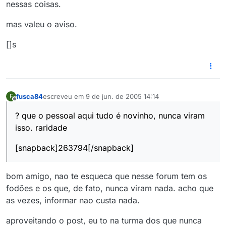
nessas coisas.
mas valeu o aviso.
[]s
fusca84
escreveu em
9 de jun. de 2005 14:14
F
última edição por
Offline
? que o pessoal aqui tudo é novinho, nunca viram
isso. raridade
[snapback]263794[/snapback]
bom amigo, nao te esqueca que nesse forum tem os
fodões e os que, de fato, nunca viram nada. acho que
as vezes, informar nao custa nada.
aproveitando o post, eu to na turma dos que nunca