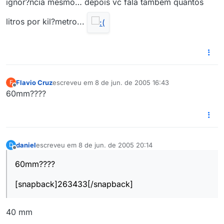
ignor?ncia mesmo… depois vc fala também quantos
litros por kil?metro...
Flavio Cruz
escreveu em
8 de jun. de 2005 16:43
F
última edição por
Offline
60mm????
daniel
escreveu em
8 de jun. de 2005 20:14
D
última edição por
Offline
60mm????
[snapback]263433[/snapback]
40 mm