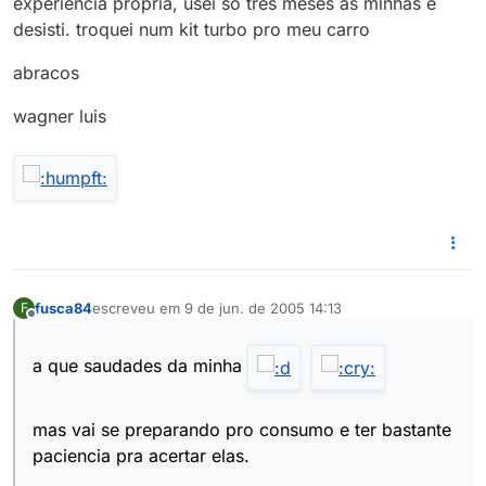
experiencia propria, usei so tres meses as minhas e
desisti. troquei num kit turbo pro meu carro
abracos
wagner luis
fusca84
escreveu em
9 de jun. de 2005 14:13
F
última edição por
Offline
a que saudades da minha
mas vai se preparando pro consumo e ter bastante
paciencia pra acertar elas.