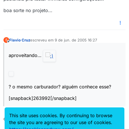
boa sorte no projeto...
Flavio Cruz
escreveu em
9 de jun. de 2005 16:27
F
última edição por
Offline
aproveitando…
? o mesmo carburador? alguém conhece esse?
[snapback]263992[/snapback]
This site uses cookies. By continuing to browse
que troco mais tosco
the site you are agreeing to our use of cookies.