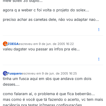
mew solex 35 duplo…
agora q a weber c foi volta o projeto do solex...
preciso achar as canetas dele, não vou adaptar nao...
ZOEGA
escreveu em
9 de jun. de 2005 16:22
Z
última edição por
Offline
valeu dagster vou passar as infos pra ele…
Fusquero
escreveu em
9 de jun. de 2005 16:25
F
última edição por
Offline
tinha um fusca aqui em sbs que andava com dois
desses….
como falaram aí, o problema é que fica beberrão...
mas como é você que tá fazendo o acerto, vc tem mais
paciência pra testar in?meras configurações...