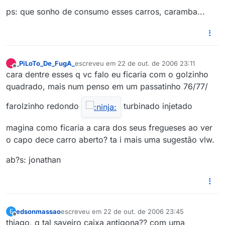
ps: que sonho de consumo esses carros, caramba...
_PiLoTo_De_FugA_
escreveu em
22 de out. de 2006 23:11
_
última edição por
Offline
cara dentre esses q vc falo eu ficaria com o golzinho
quadrado, mais num penso em um passatinho 76/77/
farolzinho redondo
turbinado injetado
magina como ficaria a cara dos seus fregueses ao ver
o capo dece carro aberto? ta i mais uma sugestão vlw.
ab?s: jonathan
edsonmassao
escreveu em
22 de out. de 2006 23:45
E
última edição por
Offline
thiago, q tal saveiro caixa antigona?? com uma