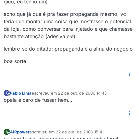
gico, eu tenho um)
acho que já que é pra fazer propaganda mesmo, vc
teria que montar uma coisa que mostrasse o potencial
da loja, como conversar para injetado e que chamasse
bastante atenção (adesiva ele).
lembre-se do ditado: propaganda é a alma do negócio
boa sorte
Fabio Lima
escreveu em
22 de out. de 2006 14:43
F
última edição por
Offline
opala é caro de fussar hem…
AIRpower
escreveu em
22 de out. de 2006 15:41
A
última edição por
Offline
eu amo fusca, mas pra carro show eu acho legal