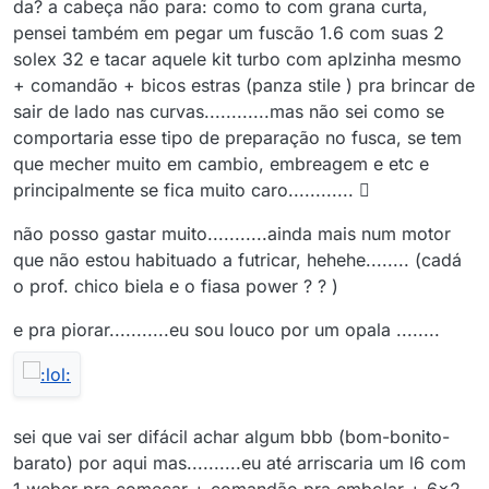
da? a cabeça não para: como to com grana curta,
pensei também em pegar um fuscão 1.6 com suas 2
solex 32 e tacar aquele kit turbo com aplzinha mesmo
+ comandão + bicos estras (panza stile ) pra brincar de
sair de lado nas curvas............mas não sei como se
comportaria esse tipo de preparação no fusca, se tem
que mecher muito em cambio, embreagem e etc e
principalmente se fica muito caro............ 
não posso gastar muito...........ainda mais num motor
que não estou habituado a futricar, hehehe........ (cadá
o prof. chico biela e o fiasa power ? ? )
e pra piorar...........eu sou louco por um opala ........
sei que vai ser difácil achar algum bbb (bom-bonito-
barato) por aqui mas..........eu até arriscaria um l6 com