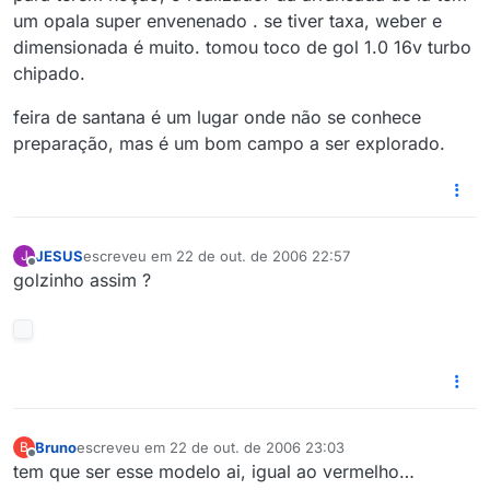
um opala super envenenado . se tiver taxa, weber e
dimensionada é muito. tomou toco de gol 1.0 16v turbo
chipado.
feira de santana é um lugar onde não se conhece
preparação, mas é um bom campo a ser explorado.
JESUS
escreveu em
22 de out. de 2006 22:57
J
última edição por
Offline
golzinho assim ?
Bruno
escreveu em
22 de out. de 2006 23:03
B
última edição por
Offline
tem que ser esse modelo ai, igual ao vermelho…