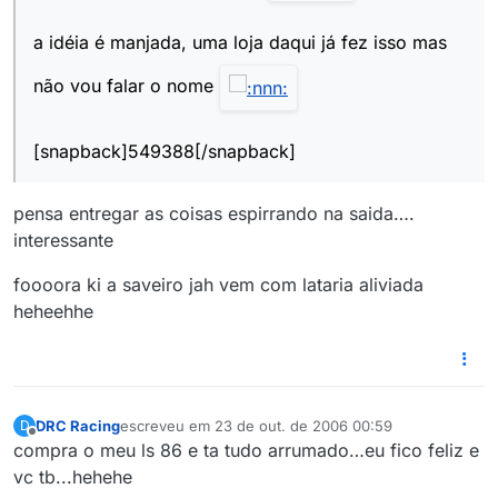
a idéia é manjada, uma loja daqui já fez isso mas
não vou falar o nome
[snapback]549388[/snapback]
pensa entregar as coisas espirrando na saida….
interessante
foooora ki a saveiro jah vem com lataria aliviada
heheehhe
DRC Racing
escreveu em
23 de out. de 2006 00:59
D
última edição por
Offline
compra o meu ls 86 e ta tudo arrumado…eu fico feliz e
vc tb...hehehe