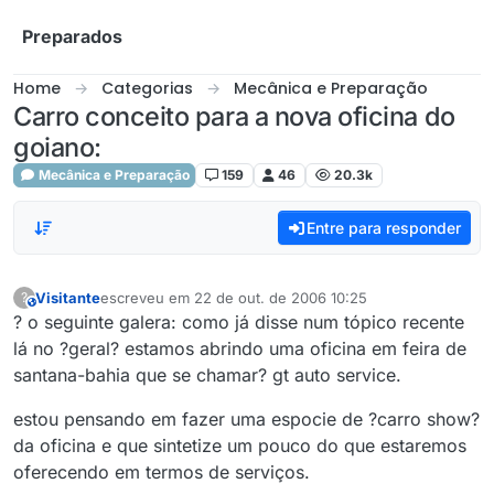
Skip to content
Preparados
Home
Categorias
Mecânica e Preparação
Carro conceito para a nova oficina do
goiano:
Mecânica e Preparação
159
46
20.3k
Entre para responder
Visitante
escreveu em
22 de out. de 2006 10:25
?
This user is from outside of this forum
última edição por
? o seguinte galera: como já disse num tópico recente
lá no ?geral? estamos abrindo uma oficina em feira de
santana-bahia que se chamar? gt auto service.
estou pensando em fazer uma espocie de ?carro show?
da oficina e que sintetize um pouco do que estaremos
oferecendo em termos de serviços.