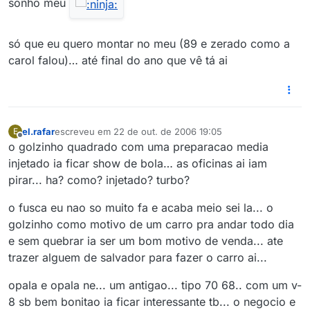
sonho meu
só que eu quero montar no meu (89 e zerado como a
carol falou)… até final do ano que vê tá ai
el.rafar
escreveu em
22 de out. de 2006 19:05
E
última edição por
Offline
o golzinho quadrado com uma preparacao media
injetado ia ficar show de bola… as oficinas ai iam
pirar... ha? como? injetado? turbo?
o fusca eu nao so muito fa e acaba meio sei la... o
golzinho como motivo de um carro pra andar todo dia
e sem quebrar ia ser um bom motivo de venda... ate
trazer alguem de salvador para fazer o carro ai...
opala e opala ne... um antigao... tipo 70 68.. com um v-
8 sb bem bonitao ia ficar interessante tb... o negocio e