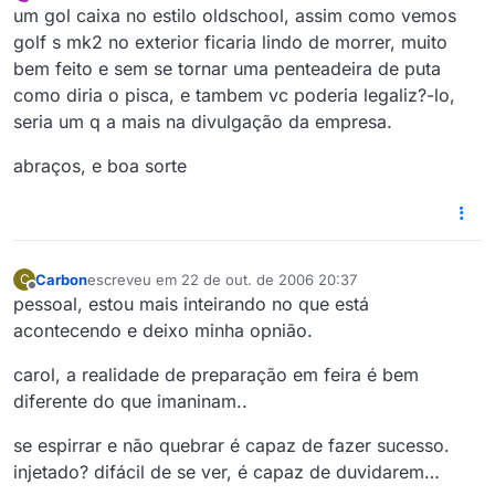
última edição por
Offline
um gol caixa no estilo oldschool, assim como vemos
golf s mk2 no exterior ficaria lindo de morrer, muito
bem feito e sem se tornar uma penteadeira de puta
como diria o pisca, e tambem vc poderia legaliz?-lo,
seria um q a mais na divulgação da empresa.
abraços, e boa sorte
Carbon
escreveu em
22 de out. de 2006 20:37
C
última edição por
Offline
pessoal, estou mais inteirando no que está
acontecendo e deixo minha opnião.
carol, a realidade de preparação em feira é bem
diferente do que imaninam..
se espirrar e não quebrar é capaz de fazer sucesso.
injetado? difácil de se ver, é capaz de duvidarem…