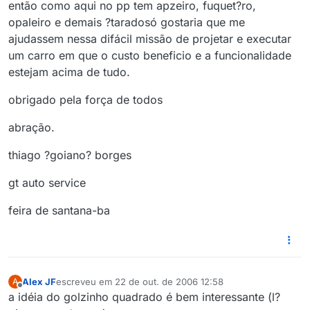
então como aqui no pp tem apzeiro, fuquet?ro,
opaleiro e demais ?taradosó gostaria que me
ajudassem nessa difácil missão de projetar e executar
um carro em que o custo beneficio e a funcionalidade
estejam acima de tudo.
obrigado pela força de todos
abração.
thiago ?goiano? borges
gt auto service
feira de santana-ba
Alex JF
escreveu em
22 de out. de 2006 12:58
A
última edição por
Offline
a idéia do golzinho quadrado é bem interessante (l?