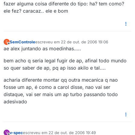
fazer alguma coisa diferente do tipo: ha? tem como?
ele fez? caracaz.. ele e bom
SemControle
escreveu em
22 de out. de 2006 19:06
S
última edição por
Offline
ae alex juntando as moedinhas…..
bem acho q seria legal fugir de ap, afinal todo mundo
so quer saber de ap, pq ap isso akilo e tal....
acharia diferente montar qq outra mecanica q nao
fosse um ap, é como a carol disse, nao vai ser
distaque, vai ser mais um ap turbo passando todo
adesivado
v-spec
escreveu em
22 de out. de 2006 19:49
V