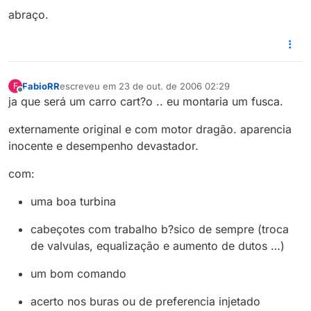
abraço.
FabioRR
escreveu em
23 de out. de 2006 02:29
F
última edição por
Offline
ja que será um carro cart?o .. eu montaria um fusca.
externamente original e com motor dragão. aparencia
inocente e desempenho devastador.
com:
uma boa turbina
cabeçotes com trabalho b?sico de sempre (troca
de valvulas, equalização e aumento de dutos …)
um bom comando
acerto nos buras ou de preferencia injetado