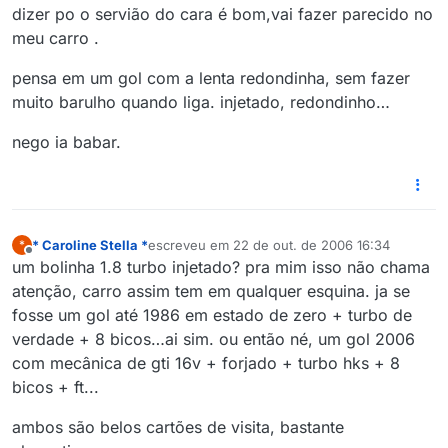
dizer po o servião do cara é bom,vai fazer parecido no
meu carro .
pensa em um gol com a lenta redondinha, sem fazer
muito barulho quando liga. injetado, redondinho…
nego ia babar.
* Caroline Stella *
escreveu em
22 de out. de 2006 16:34
*
última edição por
Offline
um bolinha 1.8 turbo injetado? pra mim isso não chama
atenção, carro assim tem em qualquer esquina. ja se
fosse um gol até 1986 em estado de zero + turbo de
verdade + 8 bicos…ai sim. ou então né, um gol 2006
com mecânica de gti 16v + forjado + turbo hks + 8
bicos + ft...
ambos são belos cartões de visita, bastante