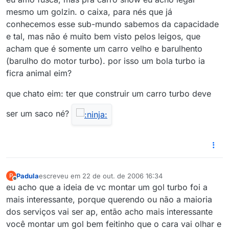
mesmo um golzin. o caixa, para nés que já
conhecemos esse sub-mundo sabemos da capacidade
e tal, mas não é muito bem visto pelos leigos, que
acham que é somente um carro velho e barulhento
(barulho do motor turbo). por isso um bola turbo ia
ficra animal eim?
que chato eim: ter que construir um carro turbo deve
ser um saco né?
Padula
escreveu em
22 de out. de 2006 16:34
P
última edição por
Offline
eu acho que a ideia de vc montar um gol turbo foi a
mais interessante, porque querendo ou não a maioria
dos serviços vai ser ap, então acho mais interessante
você montar um gol bem feitinho que o cara vai olhar e