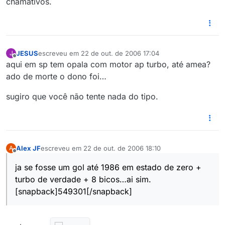
chamativos.
JESUS
escreveu em
22 de out. de 2006 17:04
J
última edição por
Offline
aqui em sp tem opala com motor ap turbo, até amea?
ado de morte o dono foi…
sugiro que você não tente nada do tipo.
Alex JF
escreveu em
22 de out. de 2006 18:10
A
última edição por
Offline
ja se fosse um gol até 1986 em estado de zero +
turbo de verdade + 8 bicos…ai sim.
[snapback]549301[/snapback]