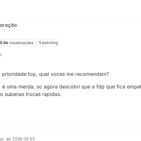
paração
10.6k
visualizações
1
watching
5
e prioridade top, qual voces me recomendam?
, é uma merda, so agora descobri que a fdp que fica empa
o subanas trocas rapidas.
ut. de 2006 09:55