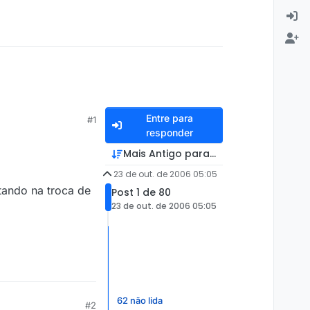
Entre para
#1
responder
Mais Antigo para Mais Recente
23 de out. de 2006 05:05
tando na troca de
Post 1 de 80
23 de out. de 2006 05:05
62 não lida
#2