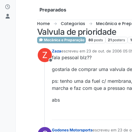
Skip to content
Preparados
Home
Categorias
Mecânica e Pre
Valvula de prioridade
Mecânica e Preparação
80
posts
21
posters
Zaza
escreveu em
23 de out. de 2006 05:0
Z
última edição por
fala pessoal blz??
Offline
gostaria de comprar uma valvula d
ps: tenho uma da fuel c/ membrana
marcha e faz com que a pressao na
abs
Godones Motorsports
escreveu em
23 de o