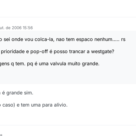
ut. de 2006 15:56
ao sei onde vou colca-la, nao tem espaco nenhum….. rs
prioridade e pop-off é posso trancar a westgate?
gens q tem. pq é uma valvula muito grande.
a é grande sim.
 caso) e tem uma para alivio.
58