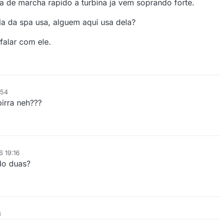
a de marcha rapido a turbina ja vem soprando forte.
a da spa usa, alguem aqui usa dela?
 falar com ele.
:54
pirra neh???
6 19:16
do duas?
3