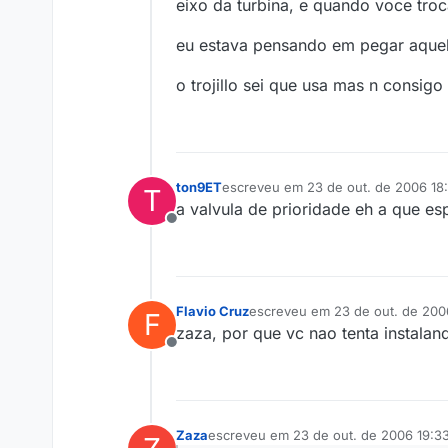
Offline
eixo da turbina, e quando voce troc
eu estava pensando em pegar aquel
o trojillo sei que usa mas n consigo
ton9ET
escreveu em
23 de out. de 2006 18
T
última edição por
a valvula de prioridade eh a que es
Offline
Flavio Cruz
escreveu em
23 de out. de 200
F
última edição por
zaza, por que vc nao tenta instalan
Offline
Zaza
escreveu em
23 de out. de 2006 19:3
última edição por