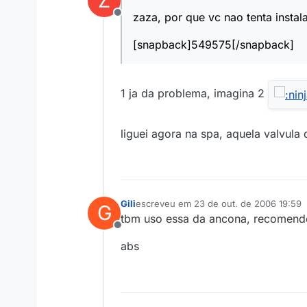
Z
zaza, por que vc nao tenta insta
Offline
[snapback]549575[/snapback]
1 ja da problema, imagina 2
liguei agora na spa, aquela valvula
Gili
escreveu em
23 de out. de 2006 19:59
G
última edição por
tbm uso essa da ancona, recomend
Offline
abs