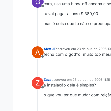
G
última edição por
cara, usa uma blow-off ancona e sej
Offline
tu vai pagar ai uns r$ 380,00
mas é coisa que tu não se preocupa
Alex JF
escreveu em
23 de out. de 2006 10
A
última edição por
fecho com o god?o, muito top mes
Offline
Zaza
escreveu em
23 de out. de 2006 11:15
Z
última edição por
a instalação dela é simples?
Offline
o que vou ter que mudar com relçã