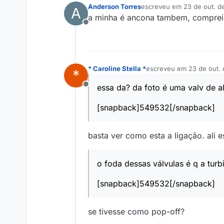
Anderson Torres
escreveu em
23 de out. d
A
última edição por
a minha é ancona tambem, comprei 
Offline
* Caroline Stella *
escreveu em
23 de out. 
*
última edição por
essa da? da foto é uma valv de al
Offline
[snapback]549532[/snapback]
basta ver como esta a ligação. ali 
o foda dessas válvulas é q a tu
[snapback]549532[/snapback]
se tivesse como pop-off?