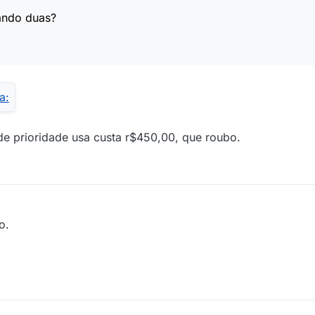
lando duas?
 de prioridade usa custa r$450,00, que roubo.
o.