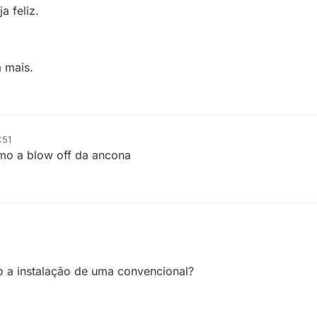
a feliz.
 mais.
:51
mo a blow off da ancona
o a instalação de uma convencional?