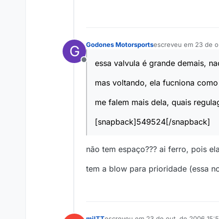
Godones Motorsports
escreveu em
23 de o
G
última edição por
essa valvula é grande demais, n
Offline
mas voltando, ela fucniona como 
me falem mais dela, quais regula
[snapback]549524[/snapback]
não tem espaço??? ai ferro, pois el
tem a blow para prioridade (essa no
milTT
escreveu em
23 de out. de 2006 15: