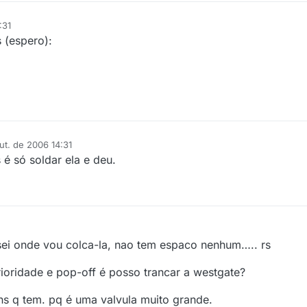
:31
 (espero):
ut. de 2006 14:31
é só soldar ela e deu.
sei onde vou colca-la, nao tem espaco nenhum….. rs
ioridade e pop-off é posso trancar a westgate?
ns q tem. pq é uma valvula muito grande.