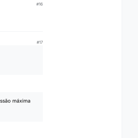
#16
#17
ressão máxima