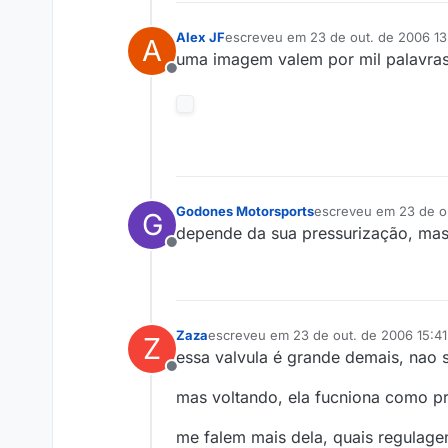
Alex JF
escreveu em
23 de out. de 2006 13
A
última edição por
uma imagem valem por mil palavras
Offline
Godones Motorsports
escreveu em
23 de o
G
última edição por
depende da sua pressurização, mas 
Offline
Zaza
escreveu em
23 de out. de 2006 15:41
Z
última edição por
essa valvula é grande demais, nao 
Offline
mas voltando, ela fucniona como pr
me falem mais dela, quais regulage