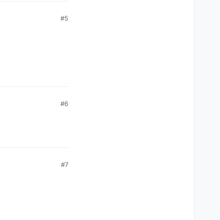
#5
#6
#7