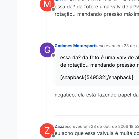
M
última edição por
essa da? da foto é uma valv de al?v
Offline
rotação.. mandando pressão máxi
Godones Motorsports
escreveu em
23 de o
G
última edição por
essa da? da foto é uma valv de a
Offline
de rotação.. mandando pressão
[snapback]549532[/snapback]
negatico. ela está fazendo papel da
Zaza
escreveu em
23 de out. de 2006 18:5
Z
última edição por
eu acho que essa valvula é muita co