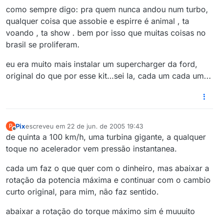
como sempre digo: pra quem nunca andou num turbo,
qualquer coisa que assobie e espirre é animal , ta
voando , ta show . bem por isso que muitas coisas no
brasil se proliferam.
eu era muito mais instalar um supercharger da ford,
original do que por esse kit…sei la, cada um cada um...
Pix
escreveu em
22 de jun. de 2005 19:43
P
última edição por
Offline
de quinta a 100 km/h, uma turbina gigante, a qualquer
toque no acelerador vem pressão instantanea.
cada um faz o que quer com o dinheiro, mas abaixar a
rotação da potencia máxima e continuar com o cambio
curto original, para mim, não faz sentido.
abaixar a rotação do torque máximo sim é muuuito