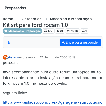
Skip to content
Preparados
Home
Categorias
Mecânica e Preparação
Kit srt para ford rocam 1.0
Mecânica e Preparação
102
21
12.1k
1
Entre para responder
stefano
escreveu em
22 de jun. de 2005 13:19
S
última edição por
Offline
pessoal,
tava acompanhando num outro forum um tópico muito
interessante sobre a instalação de um kit srt para motor
ford rocam 1.0, no fiesta do dovilio.
seguem links:
http://www.estadao.com.br/ext/garagem/katurbo/tecno