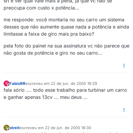
srt e ver qual vale mais a pena, ja que vc não se
preocupa com custo x potência…
me responde: você montaria no seu carro um sistema
desses que não aumente quase nada a potência e ainda
limitasse a faixa de giro mais pra baixo?
pela foto do painel na sua assinatura vc não parece que
não gosta de potência e giro no seu carro...
FabioRR
escreveu em
22 de jun. de 2005 19:29
F
última edição por
Offline
fala sório …. todo esse trabalho para turbinar um carro
e ganhar apenas 13cv ... meu deus ...
streit
escreveu em
22 de jun. de 2005 19:30
S
última edição por
Offline