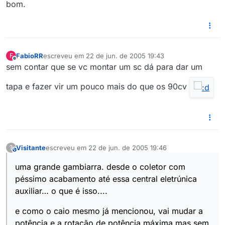
bom.
FabioRR
escreveu em
22 de jun. de 2005 19:43
F
última edição por
Offline
sem contar que se vc montar um sc dá para dar um
tapa e fazer vir um pouco mais do que os 90cv
Visitante
escreveu em
22 de jun. de 2005 19:46
?
This user is from outside of this forum
última edição por
uma grande gambiarra. desde o coletor com
péssimo acabamento até essa central eletrúnica
auxiliar… o que é isso....
e como o caio mesmo já mencionou, vai mudar a
potência e a rotação de potência máxima mas sem