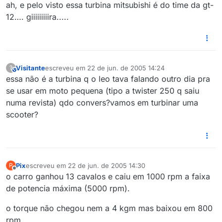
ah, e pelo visto essa turbina mitsubishi é do time da gt-
12…. giiiiiiiiira.....
Visitante
escreveu em
22 de jun. de 2005 14:24
?
This user is from outside of this forum
última edição por
essa não é a turbina q o leo tava falando outro dia pra
se usar em moto pequena (tipo a twister 250 q saiu
numa revista) qdo convers?vamos em turbinar uma
scooter?
Pix
escreveu em
22 de jun. de 2005 14:30
P
última edição por
Offline
o carro ganhou 13 cavalos e caiu em 1000 rpm a faixa
de potencia máxima (5000 rpm).
o torque não chegou nem a 4 kgm mas baixou em 800
rpm.