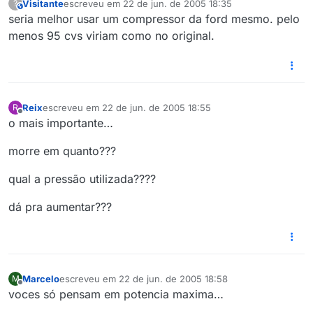
Visitante
escreveu em
22 de jun. de 2005 18:35
?
This user is from outside of this forum
última edição por
seria melhor usar um compressor da ford mesmo. pelo
menos 95 cvs viriam como no original.
Reix
escreveu em
22 de jun. de 2005 18:55
R
última edição por
Offline
o mais importante…
morre em quanto???
qual a pressão utilizada????
dá pra aumentar???
Marcelo
escreveu em
22 de jun. de 2005 18:58
M
última edição por
Offline
voces só pensam em potencia maxima…