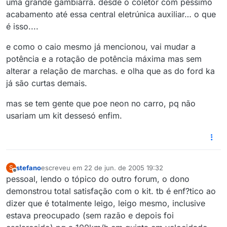
uma grande gambiarra. desde o coletor com péssimo
acabamento até essa central eletrúnica auxiliar… o que
é isso....
e como o caio mesmo já mencionou, vai mudar a
potência e a rotação de potência máxima mas sem
alterar a relação de marchas. e olha que as do ford ka
já são curtas demais.
mas se tem gente que poe neon no carro, pq não
usariam um kit dessesó enfim.
stefano
escreveu em
22 de jun. de 2005 19:32
S
última edição por
Offline
pessoal, lendo o tópico do outro forum, o dono
demonstrou total satisfação com o kit. tb é enf?tico ao
dizer que é totalmente leigo, leigo mesmo, inclusive
estava preocupado (sem razão e depois foi