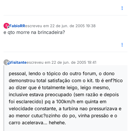
FabioRR
escreveu em
22 de jun. de 2005 19:38
F
última edição por
Offline
e qto morre na brincadeira?
Visitante
escreveu em
22 de jun. de 2005 19:41
?
This user is from outside of this forum
última edição por
pessoal, lendo o tópico do outro forum, o dono
demonstrou total satisfação com o kit. tb é enf?tico
ao dizer que é totalmente leigo, leigo mesmo,
inclusive estava preocupado (sem razão e depois
foi esclarecido) pq a 100km/h em quinta em
velocidade constante, a turbina nao pressurizava e
ao menor cutuc?ozinho do po, vinha pressão e o
carro acelerava… hehehe.