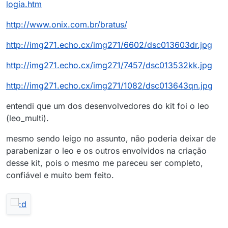
logia.htm
http://www.onix.com.br/bratus/
http://img271.echo.cx/img271/6602/dsc013603dr.jpg
http://img271.echo.cx/img271/7457/dsc013532kk.jpg
http://img271.echo.cx/img271/1082/dsc013643qn.jpg
entendi que um dos desenvolvedores do kit foi o leo
(leo_multi).
mesmo sendo leigo no assunto, não poderia deixar de
parabenizar o leo e os outros envolvidos na criação
desse kit, pois o mesmo me pareceu ser completo,
confiável e muito bem feito.