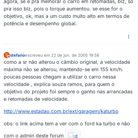
agora, se é pra melhorar o carro em retomadas, blz, só
pra isso blz, pois o torque aumentou. se esse for o
objetivo, ok, mas a um custo muito alto em termos de
potência e desempenho global.
stefano
escreveu em
22 de jun. de 2005 19:58
S
última edição por
Offline
como a sr não alterou o câmbio original, a velocidade
máxima não se alterou, mantendo-se em 155 km/h.
poucas pessoas chegam a utilizar o carro nessa
velocidade , explica souza ramos, para quem o
objetivo do projeto foi sempre o ganho nas arrancadas
e retomadas de velocidade.
http://www.estadao.com.br/ext/garagem/katurbo
obs: o link acima tem a ver com o ford ka turbo e não
com o admin deste forum