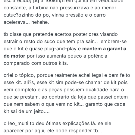
esclarecido) pq a 100km/h em quinta em velocidade
constante, a turbina nao pressurizava e ao menor
cutuc?ozinho do po, vinha pressão e o carro
acelerava… hehehe.
tb disse que pretende acertos posteriores visando
estrair o resto do suco que tem pra sair... lembrem-se
que o kit é quase plug-and-play e
mantem a garantia
do motor
por isso aumenta pouco a potência
comparado com outros kits.
criei o tópico, porque realmente achei legal e bem feito
esse kit. ali?s, esse kit sim pode-se chamar de kit pois
vem completo e as peças possuem qualidade para o
que se prestam. ao contrário da loja que passei ontem
que nem sabem o que vem no kit… garanto que cada
kit sai de um jeito....
o leo_multi tb deu ótimas explicações lá. se ele
aparecer por aqui, ele pode responder tb...