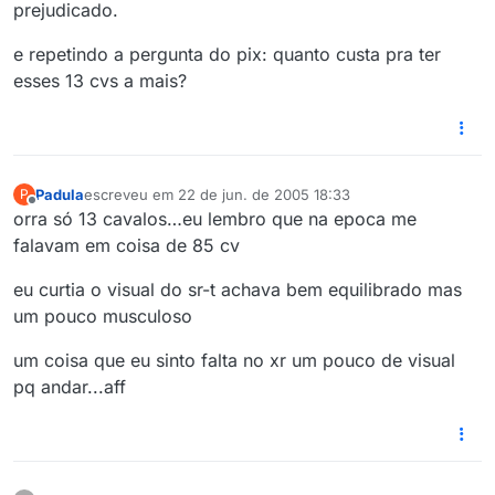
prejudicado.
e repetindo a pergunta do pix: quanto custa pra ter
esses 13 cvs a mais?
Padula
escreveu em
22 de jun. de 2005 18:33
P
última edição por
Offline
orra só 13 cavalos…eu lembro que na epoca me
falavam em coisa de 85 cv
eu curtia o visual do sr-t achava bem equilibrado mas
um pouco musculoso
um coisa que eu sinto falta no xr um pouco de visual
pq andar...aff