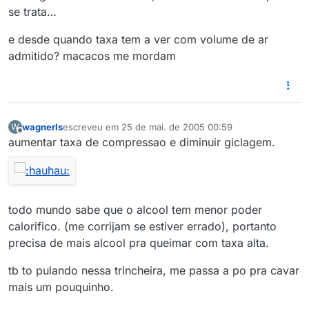
se trata…
e desde quando taxa tem a ver com volume de ar
admitido? macacos me mordam
wagnerls
escreveu em
25 de mai. de 2005 00:59
W
última edição por
Offline
aumentar taxa de compressao e diminuir giclagem.
todo mundo sabe que o alcool tem menor poder
calorifico. (me corrijam se estiver errado), portanto
precisa de mais alcool pra queimar com taxa alta.
tb to pulando nessa trincheira, me passa a po pra cavar
mais um pouquinho.