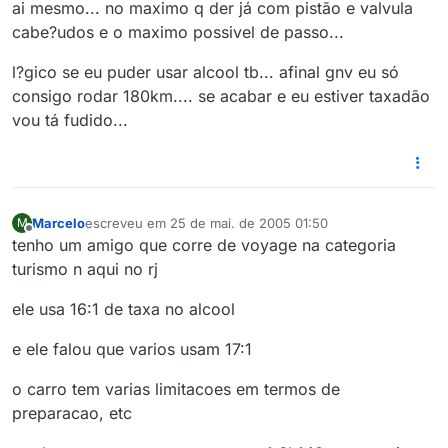
ai mesmo... no maximo q der já com pistão e valvula
cabe?udos e o maximo possivel de passo...
l?gico se eu puder usar alcool tb... afinal gnv eu só
consigo rodar 180km.... se acabar e eu estiver taxadão
vou tá fudido...
Marcelo
escreveu em
25 de mai. de 2005 01:50
M
última edição por
Offline
tenho um amigo que corre de voyage na categoria
turismo n aqui no rj
ele usa 16:1 de taxa no alcool
e ele falou que varios usam 17:1
o carro tem varias limitacoes em termos de
preparacao, etc