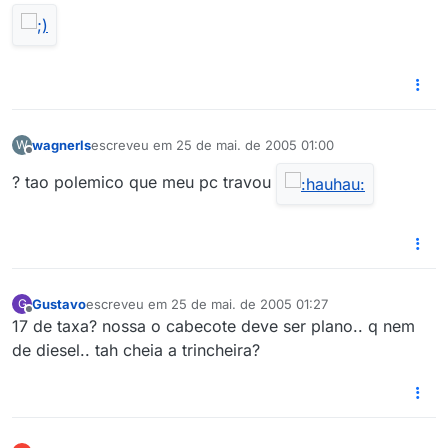
wagnerls
escreveu em
25 de mai. de 2005 01:00
W
última edição por
Offline
? tao polemico que meu pc travou
Gustavo
escreveu em
25 de mai. de 2005 01:27
G
última edição por
Offline
17 de taxa? nossa o cabecote deve ser plano.. q nem
de diesel.. tah cheia a trincheira?