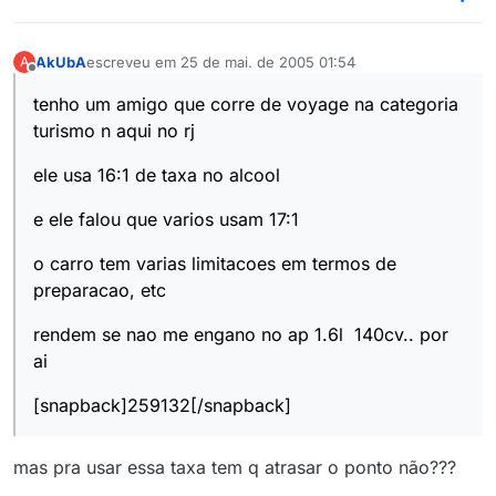
AkUbA
escreveu em
25 de mai. de 2005 01:54
A
última edição por
Offline
tenho um amigo que corre de voyage na categoria
turismo n aqui no rj
ele usa 16:1 de taxa no alcool
e ele falou que varios usam 17:1
o carro tem varias limitacoes em termos de
preparacao, etc
rendem se nao me engano no ap 1.6l 140cv.. por
ai
[snapback]259132[/snapback]
mas pra usar essa taxa tem q atrasar o ponto não???