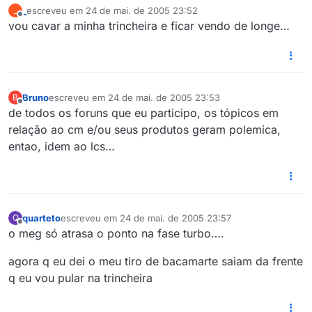
_
escreveu em
24 de mai. de 2005 23:52
_
última edição por
Offline
vou cavar a minha trincheira e ficar vendo de longe…
Bruno
escreveu em
24 de mai. de 2005 23:53
B
última edição por
Offline
de todos os foruns que eu participo, os tópicos em
relação ao cm e/ou seus produtos geram polemica,
entao, idem ao lcs…
quarteto
escreveu em
24 de mai. de 2005 23:57
Q
última edição por
Offline
o meg só atrasa o ponto na fase turbo….
agora q eu dei o meu tiro de bacamarte saiam da frente
q eu vou pular na trincheira