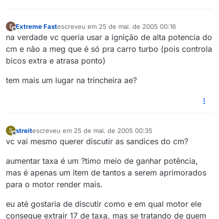
Extreme Fast
escreveu em
25 de mai. de 2005 00:16
E
última edição por
Offline
na verdade vc queria usar a ignição de alta potencia do
cm e não a meg que é só pra carro turbo (pois controla
bicos extra e atrasa ponto)
tem mais um lugar na trincheira ae?
streit
escreveu em
25 de mai. de 2005 00:35
S
última edição por
Offline
vc vai mesmo querer discutir as sandices do cm?
aumentar taxa é um ?timo meio de ganhar potência,
mas é apenas um item de tantos a serem aprimorados
para o motor render mais.
eu até gostaria de discutir como e em qual motor ele
consegue extrair 17 de taxa, mas se tratando de quem