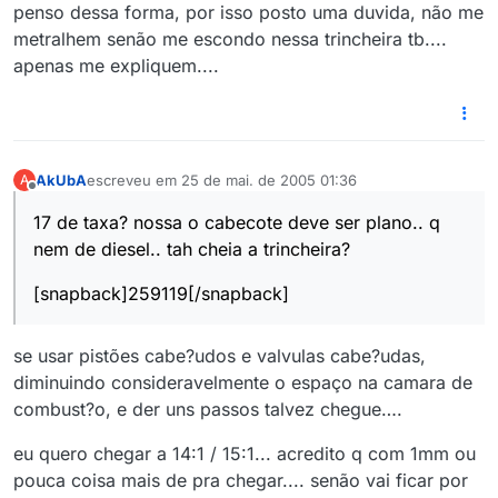
penso dessa forma, por isso posto uma duvida, não me
metralhem senão me escondo nessa trincheira tb....
apenas me expliquem....
AkUbA
escreveu em
25 de mai. de 2005 01:36
A
última edição por
Offline
17 de taxa? nossa o cabecote deve ser plano.. q
nem de diesel.. tah cheia a trincheira?
[snapback]259119[/snapback]
se usar pistões cabe?udos e valvulas cabe?udas,
diminuindo consideravelmente o espaço na camara de
combust?o, e der uns passos talvez chegue….
eu quero chegar a 14:1 / 15:1... acredito q com 1mm ou
pouca coisa mais de pra chegar.... senão vai ficar por