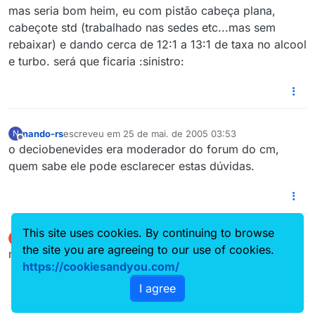
mas seria bom heim, eu com pistão cabeça plana,
cabeçote std (trabalhado nas sedes etc...mas sem
rebaixar) e dando cerca de 12:1 a 13:1 de taxa no alcool
e turbo. será que ficaria :sinistro:
nando-rs
escreveu em
25 de mai. de 2005 03:53
N
última edição por
Offline
o deciobenevides era moderador do forum do cm,
quem sabe ele pode esclarecer estas dúvidas.
This site uses cookies. By continuing to browse
AkUbA
escreveu em
25 de mai. de 2005 10:56
A
última edição por
the site you are agreeing to our use of cookies.
Offline
no aguardo…..
https://cookiesandyou.com/
I agree