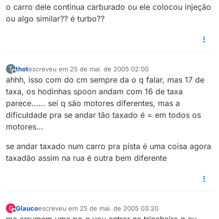
o carro dele continua carburado ou ele colocou injeção
ou algo similar?? é turbo??
thot
escreveu em
25 de mai. de 2005 02:00
T
última edição por
Offline
ahhh, isso com do cm sempre da o q falar, mas 17 de
taxa, os hodinhas spoon andam com 16 de taxa
parece…... sei q são motores diferentes, mas a
dificuldade pra se andar tão taxado é = em todos os
motores...
se andar taxado num carro pra pista é uma coisa agora
taxadão assim na rua é outra bem diferente
Glauco
escreveu em
25 de mai. de 2005 03:20
G
última edição por
Offline