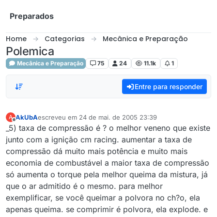
Skip to content
Preparados
Home
Categorias
Mecânica e Preparação
Polemica
Mecânica e Preparação
75
24
11.1k
1
Entre para responder
AkUbA
escreveu em
24 de mai. de 2005 23:39
A
última edição por
Offline
_5) taxa de compressão é ? o melhor veneno que existe
junto com a ignição cm racing. aumentar a taxa de
compressão dá muito mais potência e muito mais
economia de combustável a maior taxa de compressão
só aumenta o torque pela melhor queima da mistura, já
que o ar admitido é o mesmo. para melhor
exemplificar, se você queimar a polvora no ch?o, ela
apenas queima. se comprimir é polvora, ela explode. e