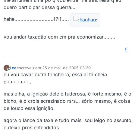
me arrumem uma po q vou entrar na trincheira q eu
quero participar dessa guerra…
hehe..........................17:1.....
vou andar taxadão com cm pra economizar........
Lee
escreveu em
25 de mai. de 2005 03:29
L
última edição por
Offline
eu vou cavar outra trincheira, essa ai tá cheia
d+++++++.
mas olha, a ignição dele é fuderosa, é forte mesmo, é o
bicho, é o crois scrazinado rsrs… sório mesmo, é coisa
de louco essa ignição.
agora o lance da taxa e tudo mais, sou leigo no assunto
e deixo pros entendidos.