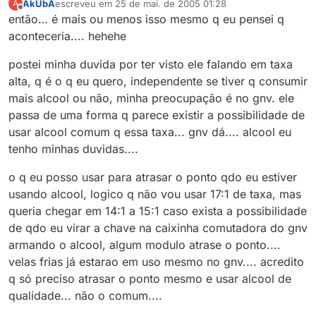
AkUbA
escreveu em
25 de mai. de 2005 01:28
A
última edição por
Offline
então… é mais ou menos isso mesmo q eu pensei q
aconteceria.... hehehe
postei minha duvida por ter visto ele falando em taxa
alta, q é o q eu quero, independente se tiver q consumir
mais alcool ou não, minha preocupação é no gnv. ele
passa de uma forma q parece existir a possibilidade de
usar alcool comum q essa taxa... gnv dá.... alcool eu
tenho minhas duvidas....
o q eu posso usar para atrasar o ponto qdo eu estiver
usando alcool, logico q não vou usar 17:1 de taxa, mas
queria chegar em 14:1 a 15:1 caso exista a possibilidade
de qdo eu virar a chave na caixinha comutadora do gnv
armando o alcool, algum modulo atrase o ponto....
velas frias já estarao em uso mesmo no gnv.... acredito
q só preciso atrasar o ponto mesmo e usar alcool de
qualidade... não o comum....