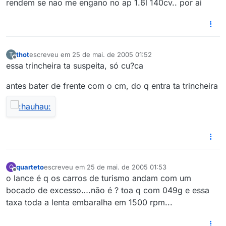
rendem se nao me engano no ap 1.6l 140cv.. por ai
thot
escreveu em
25 de mai. de 2005 01:52
T
última edição por
Offline
essa trincheira ta suspeita, só cu?ca
antes bater de frente com o cm, do q entra ta trincheira
quarteto
escreveu em
25 de mai. de 2005 01:53
Q
última edição por
Offline
o lance é q os carros de turismo andam com um
bocado de excesso….não é ? toa q com 049g e essa
taxa toda a lenta embaralha em 1500 rpm...