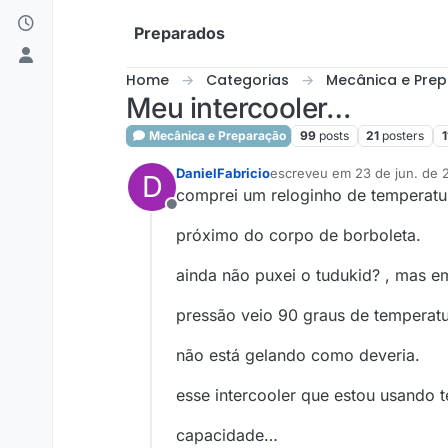
Skip to content
Preparados
Home
Categorias
Mecânica e Pre
Meu intercooler…
Mecânica e Preparação
99
posts
21
posters
1
DanielFabricio
escreveu em
23 de jun. de 
D
última edição por
comprei um reloginho de temperatur
Offline
próximo do corpo de borboleta.
ainda não puxei o tudukid? , mas e
pressão veio 90 graus de temperatu
não está gelando como deveria.
esse intercooler que estou usando t
capacidade…