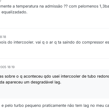
7
lmente a temperatura na admissão ?? com pelomenos 1,3ba
 equalizadado.
8:18
ois do intercooler. vai q o ar q ta saindo do compressor 
2005 18:19
as sobre o q aconteceu qdo usei intercooler de tubo redon
da apareceu um desgradável lag.
to e pelo turbo pequeno praticamente não tem lag no meu ca