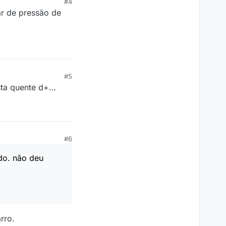
#4
r de pressão de
#5
esta quente d+…
#6
do. não deu
rro.