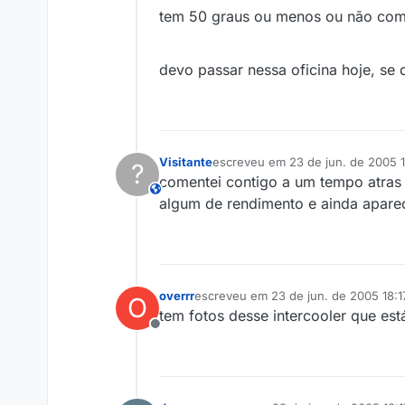
tem 50 graus ou menos ou não com
devo passar nessa oficina hoje, se 
Visitante
escreveu em
23 de jun. de 2005 1
?
última edição por
comentei contigo a um tempo atras 
This user is from outside of this forum
algum de rendimento e ainda apare
overrr
escreveu em
23 de jun. de 2005 18:1
O
última edição por
tem fotos desse intercooler que está
Offline