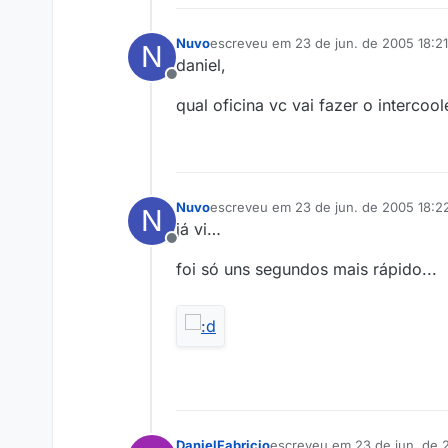
Nuvo
escreveu em
23 de jun. de 2005 18:21
N
última edição por
daniel,
Offline
qual oficina vc vai fazer o intercoo
Nuvo
escreveu em
23 de jun. de 2005 18:2
N
última edição por
já vi…
Offline
foi só uns segundos mais rápido...
DanielFabricio
escreveu em
23 de jun. de 