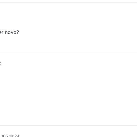
ler novo?
2
2005 18:24