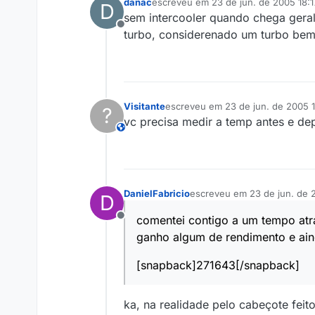
danac
escreveu em
23 de jun. de 2005 18:1
D
última edição por
sem intercooler quando chega gera
Offline
turbo, considerenado um turbo bem
Visitante
escreveu em
23 de jun. de 2005 1
?
última edição por
vc precisa medir a temp antes e dep
This user is from outside of this forum
DanielFabricio
escreveu em
23 de jun. de 
D
última edição por
comentei contigo a um tempo atr
Offline
ganho algum de rendimento e ain
[snapback]271643[/snapback]
ka, na realidade pelo cabeçote fei