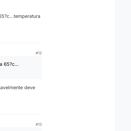
65?c...temperatura
#12
a a 65?c…
vavelmente deve
#13