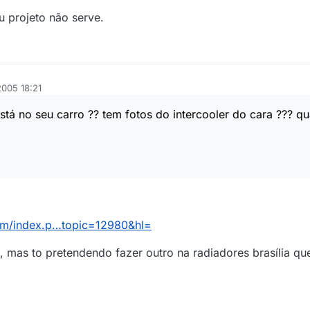
u projeto não serve.
2005 18:21
stá no seu carro ?? tem fotos do intercooler do cara ??? qu
um/index.p…topic=12980&hl=
ba, mas to pretendendo fazer outro na radiadores brasília 