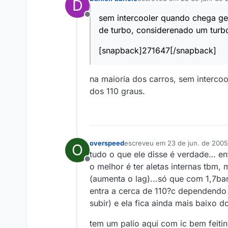
D
última edição por
sem intercooler quando chega ge
Offline
de turbo, considerenado um turb
[snapback]271647[/snapback]
na maioria dos carros, sem intercoo
dos 110 graus.
overspeed
escreveu em
23 de jun. de 2005
O
última edição por
tudo o que ele disse é verdade… en
Offline
o melhor é ter aletas internas tbm
(aumenta o lag)...só que com 1,7ba
entra a cerca de 110?c dependendo 
subir) e ela fica ainda mais baixo d
tem um palio aqui com ic bem feitin