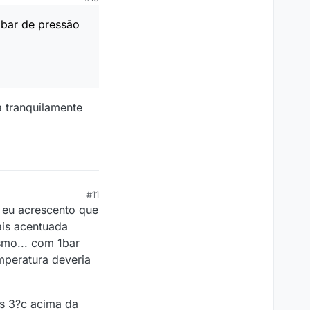
3bar de pressão
a tranquilamente
#11
a eu acrescento que
ais acentuada
smo... com 1bar
mperatura deveria
ns 3?c acima da