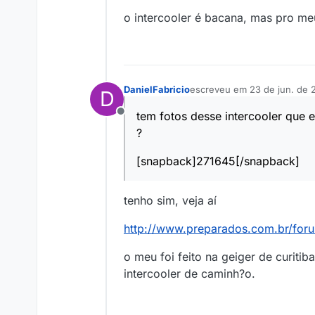
o intercooler é bacana, mas pro me
DanielFabricio
escreveu em
23 de jun. de 
D
última edição por
tem fotos desse intercooler que e
Offline
?
[snapback]271645[/snapback]
tenho sim, veja aí
http://www.preparados.com.br/for
o meu foi feito na geiger de curiti
intercooler de caminh?o.