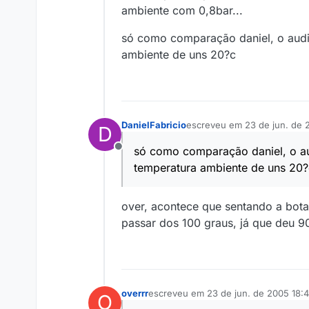
ambiente com 0,8bar...
só como comparação daniel, o audi 
ambiente de uns 20?c
DanielFabricio
escreveu em
23 de jun. de 
D
última edição por
só como comparação daniel, o aud
Offline
temperatura ambiente de uns 20?
over, acontece que sentando a bota
passar dos 100 graus, já que deu 9
overrr
escreveu em
23 de jun. de 2005 18:
O
última edição por