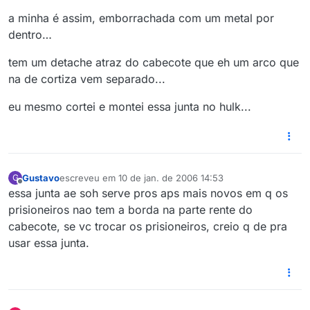
a minha é assim, emborrachada com um metal por
dentro…
tem um detache atraz do cabecote que eh um arco que
na de cortiza vem separado...
eu mesmo cortei e montei essa junta no hulk...
Gustavo
escreveu em
10 de jan. de 2006 14:53
G
última edição por
Offline
essa junta ae soh serve pros aps mais novos em q os
prisioneiros nao tem a borda na parte rente do
cabecote, se vc trocar os prisioneiros, creio q de pra
usar essa junta.