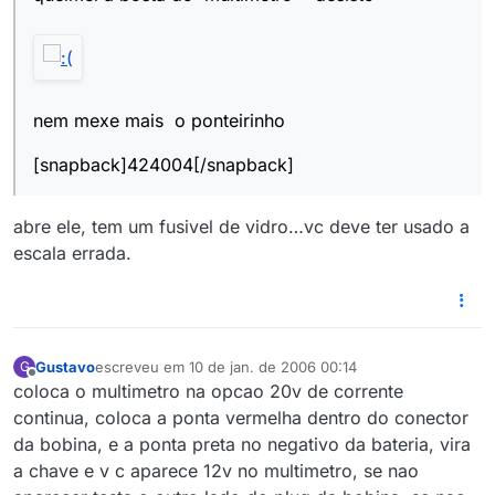
nem mexe mais o ponteirinho
[snapback]424004[/snapback]
abre ele, tem um fusivel de vidro…vc deve ter usado a
escala errada.
Gustavo
escreveu em
10 de jan. de 2006 00:14
G
última edição por
Offline
coloca o multimetro na opcao 20v de corrente
continua, coloca a ponta vermelha dentro do conector
da bobina, e a ponta preta no negativo da bateria, vira
a chave e v c aparece 12v no multimetro, se nao