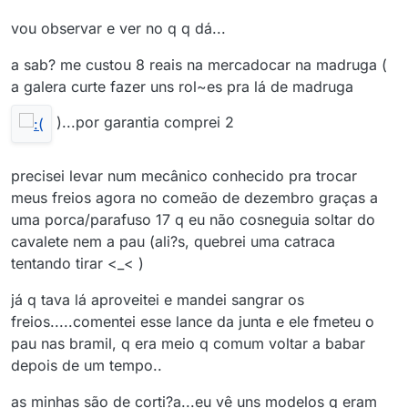
vou observar e ver no q q dá...
a sab? me custou 8 reais na mercadocar na madruga (
a galera curte fazer uns rol~es pra lá de madruga
)...por garantia comprei 2
precisei levar num mecânico conhecido pra trocar
meus freios agora no comeão de dezembro graças a
uma porca/parafuso 17 q eu não cosneguia soltar do
cavalete nem a pau (ali?s, quebrei uma catraca
tentando tirar <_< )
já q tava lá aproveitei e mandei sangrar os
freios.....comentei esse lance da junta e ele fmeteu o
pau nas bramil, q era meio q comum voltar a babar
depois de um tempo..
as minhas são de corti?a...eu vê uns modelos q eram