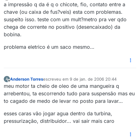
última edição por
a impressão q da é q o chicote, fio, contato entre a
chave (ou caixa de fus?veis) esta com problemas.
suspeito isso. teste com um mult?metro pra ver qdo
chega de corrente no positivo (desencaixado) da
bobina.
problema eletrico é um saco mesmo…
Anderson Torres
escreveu em
9 de jan. de 2006 20:44
A
última edição por
Offline
meu motor ta cheio de oleo de uma mangueira q
arrebentou, ta escorrendo tudo para suspensão mas eu
to cagado de medo de levar no posto para lavar…
esses caras vão jogar agua dentro da turbina,
pressurização, distribuidor... vai sair mais caro