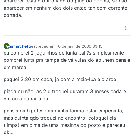
aparecer testa o outro lado do plug da bobina, se nao
aparecer em nenhum dos dois entao tah com corrente
cortada.
amarchetti
escreveu em
10 de jan. de 2006 03:13
A
última edição por
Offline
eu comprei 2 joguinhos de junta ..ali?s simplesmente
comprei junta pra tampa de válvulas do ap..nem pensie
em marca
paguei 2,80 em cada, já com a meia-lua e o arco
piada ou não, as 2 q troquei duraram 3 meses cada e
voltou a babar óleo
pensei na hipotese da minha tampa estar empenada,
mas quinta qdo troquei no encontro, coloquei ela
(limpa) em cima de uma mesinha do posto e pareceu
ok…