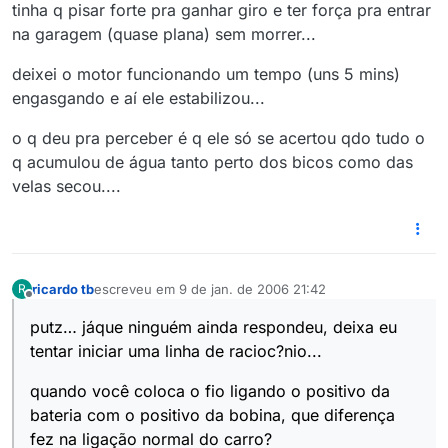
tinha q pisar forte pra ganhar giro e ter força pra entrar
na garagem (quase plana) sem morrer...
deixei o motor funcionando um tempo (uns 5 mins)
engasgando e aí ele estabilizou...
o q deu pra perceber é q ele só se acertou qdo tudo o
q acumulou de água tanto perto dos bicos como das
velas secou....
ricardo tb
escreveu em
9 de jan. de 2006 21:42
R
última edição por
Offline
putz… jáque ninguém ainda respondeu, deixa eu
tentar iniciar uma linha de racioc?nio...
quando você coloca o fio ligando o positivo da
bateria com o positivo da bobina, que diferença
fez na ligação normal do carro?