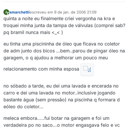
amarchetti
escreveu em
9 de jan. de 2006 21:09
A
última edição por
Offline
quinta a noite eu finalmente criei vergonha na kra e
troquei minha junta da tampa de válvulas (comprei sab?
pq bramil nunca mais <_< )
eu tinha uma piscininha de óleo que ficava no coletor
de adm junto dos bicos …bem..parou de pingar óleo na
garagem, o q ajudou a melhorar um pouco meu
relacionamento com minha esposa
no sóbado a tarde, eu dei uma lavada e encerada no
carro e dei uma lavada no motor..inclusive jogando
bastante água (sem pressão) na piscinha q formara d
eóleo do coletor...
meleca embora.....fui botar na garagem e foi um
verdadeira po no saco...o motor engasgava feio e vc