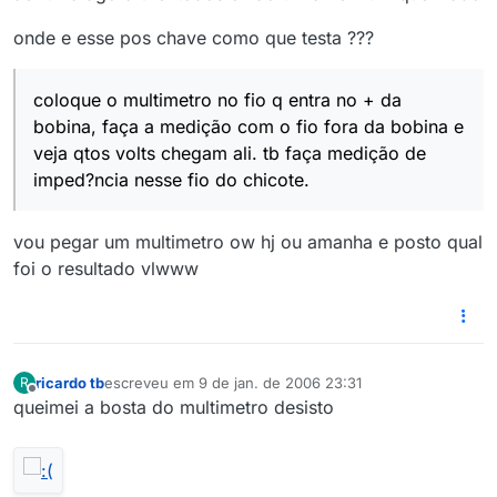
onde e esse pos chave como que testa ???
coloque o multimetro no fio q entra no + da
bobina, faça a medição com o fio fora da bobina e
veja qtos volts chegam ali. tb faça medição de
imped?ncia nesse fio do chicote.
vou pegar um multimetro ow hj ou amanha e posto qual
foi o resultado vlwww
ricardo tb
escreveu em
9 de jan. de 2006 23:31
R
última edição por
Offline
queimei a bosta do multimetro desisto