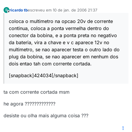
ricardo tb
escreveu em
10 de jan. de 2006 21:37
R
última edição por
Offline
coloca o multimetro na opcao 20v de corrente
continua, coloca a ponta vermelha dentro do
conector da bobina, e a ponta preta no negativo
da bateria, vira a chave e v c aparece 12v no
multimetro, se nao aparecer testa o outro lado do
plug da bobina, se nao aparecer em nenhum dos
dois entao tah com corrente cortada.
[snapback]424034[/snapback]
ta com corrente cortada msm
he agora ?????????????
desiste ou olha mais alguma coisa ???