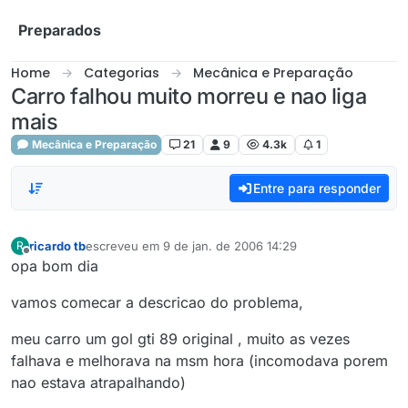
Skip to content
Preparados
Home
Categorias
Mecânica e Preparação
Carro falhou muito morreu e nao liga
mais
Mecânica e Preparação
21
9
4.3k
1
Entre para responder
ricardo tb
escreveu em
9 de jan. de 2006 14:29
R
última edição por
Offline
opa bom dia
vamos comecar a descricao do problema,
meu carro um gol gti 89 original , muito as vezes
falhava e melhorava na msm hora (incomodava porem
nao estava atrapalhando)