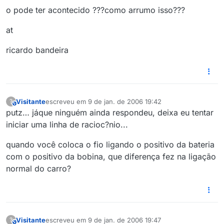
o pode ter acontecido ???como arrumo isso???
at
ricardo bandeira
Visitante
escreveu em
9 de jan. de 2006 19:42
?
This user is from outside of this forum
última edição por
putz… jáque ninguém ainda respondeu, deixa eu tentar
iniciar uma linha de racioc?nio...
quando você coloca o fio ligando o positivo da bateria
com o positivo da bobina, que diferença fez na ligação
normal do carro?
Visitante
escreveu em
9 de jan. de 2006 19:47
?
This user is from outside of this forum