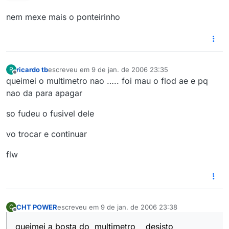
nem mexe mais o ponteirinho
ricardo tb
escreveu em
9 de jan. de 2006 23:35
R
última edição por
Offline
queimei o multimetro nao ….. foi mau o flod ae e pq
nao da para apagar
so fudeu o fusivel dele
vo trocar e continuar
flw
CHT POWER
escreveu em
9 de jan. de 2006 23:38
C
última edição por
Offline
queimei a bosta do multimetro desisto