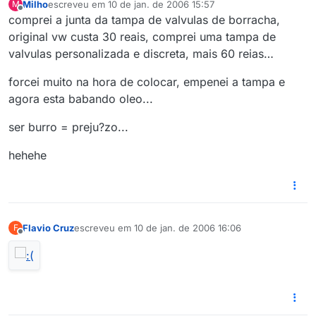
Milho
escreveu em
10 de jan. de 2006 15:57
M
última edição por
Offline
comprei a junta da tampa de valvulas de borracha,
original vw custa 30 reais, comprei uma tampa de
valvulas personalizada e discreta, mais 60 reias…
forcei muito na hora de colocar, empenei a tampa e
agora esta babando oleo...
ser burro = preju?zo...
hehehe
Flavio Cruz
escreveu em
10 de jan. de 2006 16:06
F
última edição por
Offline