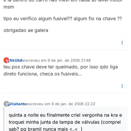
msm
tipo eu verifico algum fusivel?? algum fio na chave ??
obrigadao ae galera
AkUbA
escreveu em
9 de jan. de 2006 21:48
A
última edição por
Offline
teu pos chave deve ter queimado, por isso qdo liga
direto funciona, checa os fusiveis…
Visitante
escreveu em
9 de jan. de 2006 22:22
?
This user is from outside of this forum
última edição por
quinta a noite eu finalmente criei vergonha na kra e
troquei minha junta da tampa de válvulas (comprei
sab? pq bramil nunca mais <_< )